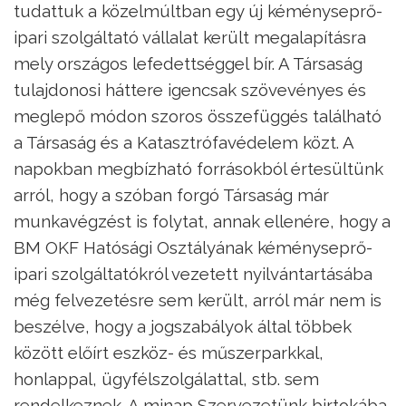
tudattuk a közelmúltban egy új kéményseprő-
ipari szolgáltató vállalat került megalapításra
mely országos lefedettséggel bír. A Társaság
tulajdonosi háttere igencsak szövevényes és
meglepő módon szoros összefüggés található
a Társaság és a Katasztrófavédelem közt. A
napokban megbízható forrásokból értesültünk
arról, hogy a szóban forgó Társaság már
munkavégzést is folytat, annak ellenére, hogy a
BM OKF Hatósági Osztályának kéményseprő-
ipari szolgáltatókról vezetett nyilvántartásába
még felvezetésre sem került, arról már nem is
beszélve, hogy a jogszabályok által többek
között előírt eszköz- és műszerparkkal,
honlappal, ügyfélszolgálattal, stb. sem
rendelkeznek. A minap Szervezetünk birtokába