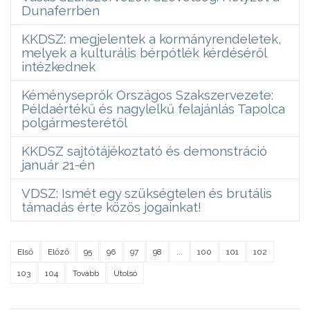
Dunaferrben
KKDSZ: megjelentek a kormányrendeletek,
melyek a kulturális bérpótlék kérdéséről
intézkednek
Kéményseprők Országos Szakszervezete:
Példaértékű és nagylelkű felajánlás Tapolca
polgármesterétől
KKDSZ sajtótájékoztató és demonstráció
január 21-én
VDSZ: Ismét egy szükségtelen és brutális
támadás érte közös jogainkat!
Első
Előző
95
96
97
98
...
100
101
102
103
104
Tovább
Utolsó