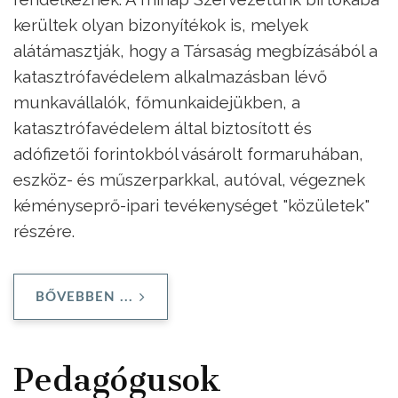
kerültek olyan bizonyítékok is, melyek
alátámasztják, hogy a Társaság megbízásából a
katasztrófavédelem alkalmazásban lévő
munkavállalók, főmunkaidejükben, a
katasztrófavédelem által biztosított és
adófizetői forintokból vásárolt formaruhában,
eszköz- és műszerparkkal, autóval, végeznek
kéményseprő-ipari tevékenységet "közületek"
részére.
BŐVEBBEN ...
Pedagógusok