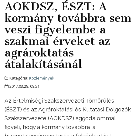
AOKDSZ, ÉSZT: A
kormány továbbra sem
veszi figyelembe a
szakmai érveket az
agrároktatás
átalakításánál
Kategória:
Közlemények
2017.03.28. 08:51
Az Értelmiségi Szakszervezeti Tömörülés
(ÉSZT) és az Agrároktatási és Kutatási Dolgozók
Szakszervezete (AOKDSZ) aggodalommal
figyeli, hogy a kormány továbbra is
bizonytalanságban tartja a felsőoktatást!