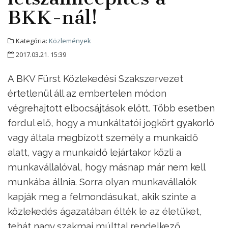
BKK-nál!
Kategória:
Közlemények
2017.03.21. 15:39
A BKV Fürst Közlekedési Szakszervezet
értetlenül áll az embertelen módon
végrehajtott elbocsájtások előtt. Több esetben
fordul elő, hogy a munkáltatói jogkört gyakorló
vagy általa megbízott személy a munkaidő
alatt, vagy a munkaidő lejártakor közli a
munkavállalóval, hogy másnap már nem kell
munkába állnia. Sorra olyan munkavállalók
kapják meg a felmondásukat, akik szinte a
közlekedés ágazatában élték le az életüket,
tehát nagy szakmai múlttal rendelkező