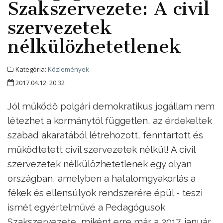
Szakszervezete: A civil
szervezetek
nélkülözhetetlenek
Kategória:
Közlemények
2017.04.12. 20:32
Jól működő polgári demokratikus jogállam nem
létezhet a kormánytól független, az érdekeltek
szabad akaratából létrehozott, fenntartott és
működtetett civil szervezetek nélkül! A civil
szervezetek nélkülözhetetlenek egy olyan
országban, amelyben a hatalomgyakorlás a
fékek és ellensúlyok rendszerére épül - teszi
ismét egyértelművé a Pedagógusok
Szakszervezete, miként erre már a 2017. január