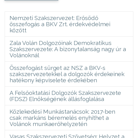
Nemzeti Szakszervezet: Erősödő
összefogás a BKV Zrt. érdekvédelmei
között
Zala Volán Dolgozóinak Demokratikus
Szakszervezete: A bizonytalanság nagy úr a
Volánoknál
Összefogást sürget az NSZ a BKV-s
szakszervezetekkel a dolgozók érdekeinek
hatékony képviselete érdekében
A Felsőoktatási Dolgozók Szakszervezete
(FDSZ) Elnökségének állásfoglalása
Közlekedési Munkástanácsok: 2017-ben
csak markáns béremelés enyhíthet a
Volánok munkaerőhelyzetén
Vasas Szakszervezeti Szövetség: Helyzet a