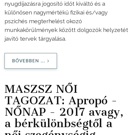
nyugdíjazásra jogosító időt kiváltó és a
különösen nagymértékű fizikai és/vagy
pszichés megterhelést okozó
munkakörülmények között dolgozók helyzetét
javító tervek tárgyalása.
BŐVEBBEN ...
MASZSZ NŐI
TAGOZAT: Apropó -
NŐNAP - 2017 avagy,
a bérkülönbségtől a
női szegénységig