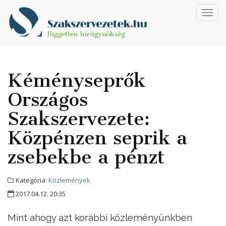
Toggl
navig
Kéményseprők
Országos
Szakszervezete:
Közpénzen seprik a
zsebekbe a pénzt
Kategória:
Közlemények
2017.04.12. 20:35
Mint ahogy azt korábbi közleményünkben