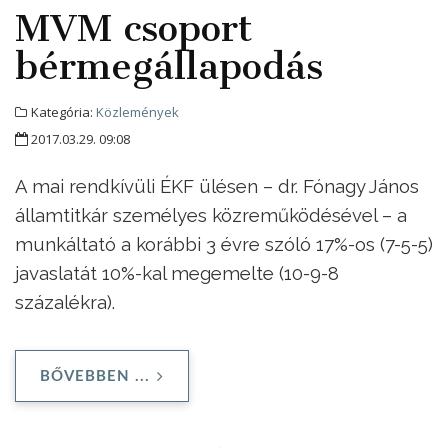
MVM csoport
bérmegállapodás
Kategória:
Közlemények
2017.03.29. 09:08
A mai rendkívüli ÉKF ülésen – dr. Fónagy János
államtitkár személyes közreműködésével – a
munkáltató a korábbi 3 évre szóló 17%-os (7-5-5)
javaslatát 10%-kal megemelte (10-9-8
százalékra).
BŐVEBBEN ...