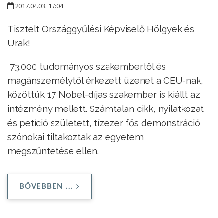
2017.04.03. 17:04
Tisztelt Országgyűlési Képviselő Hölgyek és
Urak!
73.000 tudományos szakembertől és
magánszemélytől érkezett üzenet a CEU-nak,
közöttük 17 Nobel-díjas szakember is kiállt az
intézmény mellett. Számtalan cikk, nyilatkozat
és petíció született, tízezer fős demonstráció
szónokai tiltakoztak az egyetem
megszűntetése ellen.
BŐVEBBEN ...