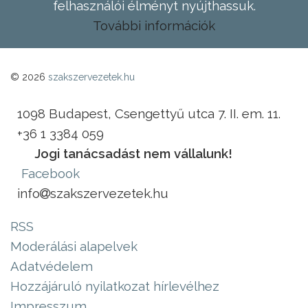
felhasználói élményt nyújthassuk.
További információk
© 2026
szakszervezetek.hu
1098 Budapest, Csengettyű utca 7. II. em. 11.
+36 1 3384 059
Jogi tanácsadást nem vállalunk!
Facebook
info
szakszervezetek.hu
RSS
Moderálási alapelvek
Adatvédelem
Hozzájáruló nyilatkozat hírlevélhez
Impresszum