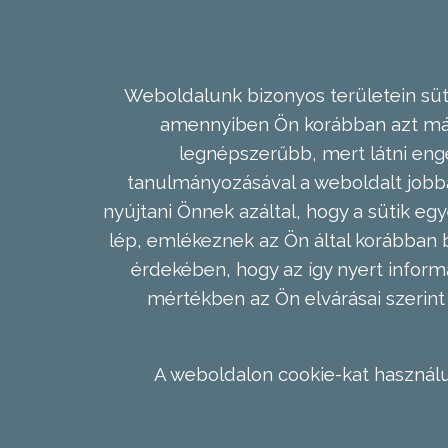
Weboldalunk bizonyos területein süti
amennyiben Ön korábban azt már 
legnépszerűbb, mert látni enge
tanulmányozásával a weboldalt jobba
nyújtani Önnek azáltal, hogy a sütik egy
lép, emlékeznek az Ön által korábban b
érdekében, hogy az így nyert inform
mértékben az Ön elvárásai szerint 
A weboldalon cookie-kat használu