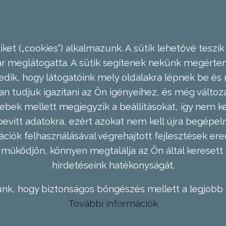
ket („cookies”) alkalmazunk. A sütik lehetővé teszik
meglátogatta. A sütik segítenek nekünk megérteni
dik, hogy látogatóink mely oldalakra lépnek be és 
n tudjuk igazítani az Ön igényeihez, és még válto
ebek mellett megjegyzik a beállításokat, így nem kel
evitt adatokra, ezért azokat nem kell újra begépel
ációk felhasználásával végrehajtott fejlesztések 
működjön, könnyen megtalálja az Ön által keresett 
hirdetéseink hatékonyságát.
nk, hogy biztonságos böngészés mellett a legjobb 
További információk