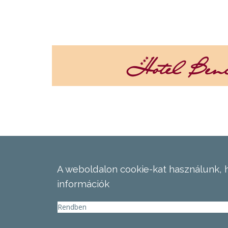
A weboldalon cookie-kat használunk, 
információk
Rendben