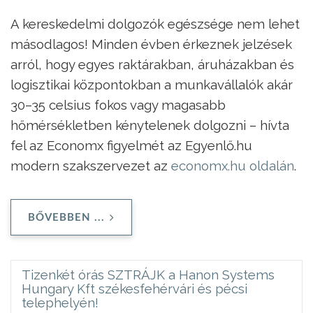
A kereskedelmi dolgozók egészsége nem lehet
másodlagos! Minden évben érkeznek jelzések
arról, hogy egyes raktárakban, áruházakban és
logisztikai központokban a munkavállalók akár
30–35 celsius fokos vagy magasabb
hőmérsékletben kénytelenek dolgozni – hívta
fel az Economx figyelmét az Egyenlő.hu
modern szakszervezet az
economx.hu oldalán
.
BŐVEBBEN ...
Tizenkét órás SZTRÁJK a Hanon Systems
Hungary Kft székesfehérvári és pécsi
telephelyén!