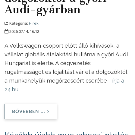
Audi-gyárban
Kategória:
Hírek
2026.07.14. 16:12
A Volkswagen-csoport előtt álló kihívások, a
vállalat globális átalakítási hulláma a győri Audi
Hungariát is elérte. A cégvezetés
rugalmasságot és lojalitást vár el a dolgozóktól
a munkahelyük megőrzéséért cserébe -
írja a
24.hu
.
BŐVEBBEN ...