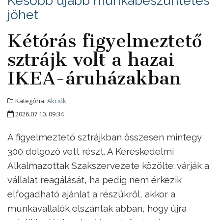
Később újabb munkabeszüntetés
jöhet
Kétórás figyelmeztető
sztrájk volt a hazai
IKEA-áruházakban
Kategória:
Akciók
2026.07.10. 09:34
A figyelmeztető sztrájkban összesen mintegy
300 dolgozó vett részt. A Kereskedelmi
Alkalmazottak Szakszervezete közölte: várják a
vállalat reagálását, ha pedig nem érkezik
elfogadható ajánlat a részükről, akkor a
munkavállalók elszántak abban, hogy újra