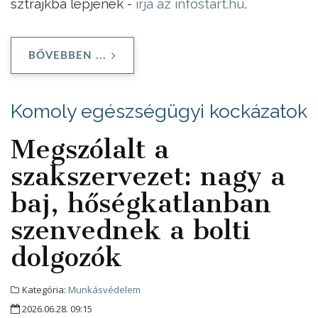
sztrájkba lépjenek -
írja az infostart.hu
.
BŐVEBBEN ...
Komoly egészségügyi kockázatok
Megszólalt a
szakszervezet: nagy a
baj, hőségkatlanban
szenvednek a bolti
dolgozók
Kategória:
Munkásvédelem
2026.06.28. 09:15