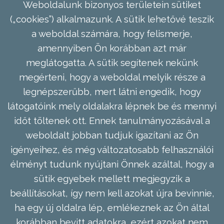
Weboldalunk bizonyos területein sütiket
(„cookies”) alkalmazunk. A sütik lehetővé teszik
a weboldal számára, hogy felismerje,
amennyiben Ön korábban azt már
meglátogatta. A sütik segítenek nekünk
megérteni, hogy a weboldal melyik része a
legnépszerűbb, mert látni engedik, hogy
látogatóink mely oldalakra lépnek be és mennyi
időt töltenek ott. Ennek tanulmányozásával a
weboldalt jobban tudjuk igazítani az Ön
igényeihez, és még változatosabb felhasználói
élményt tudunk nyújtani Önnek azáltal, hogy a
sütik egyebek mellett megjegyzik a
beállításokat, így nem kell azokat újra bevinnie,
ha egy új oldalra lép, emlékeznek az Ön által
korábban bevitt adatokra, ezért azokat nem