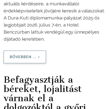
aktuális kérdéseire, a munkavállalói
érdekképviseletek jövőjére keresik a válaszokat.
A Dura-Kuti diplomamunka-pályázat 2025-ös
legjobbjait 2026. július 7-én, a Hotel
Benczúrban láttuk vendégül egy ünnepélyes
díjátadó keretében.
BŐVEBBEN ...
Befagyasztják a
béreket, lojalitást
várnak el a
dolgozóktól a győri