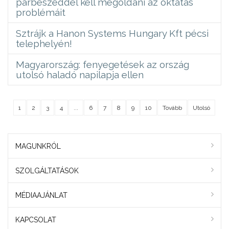
párbeszéddel kell megoldani az oktatás
problémáit
Sztrájk a Hanon Systems Hungary Kft pécsi
telephelyén!
Magyarország: fenyegetések az ország
utolsó haladó napilapja ellen
1
2
3
4
...
6
7
8
9
10
Tovább
Utolsó
MAGUNKRÓL
SZOLGÁLTATÁSOK
MÉDIAAJÁNLAT
KAPCSOLAT