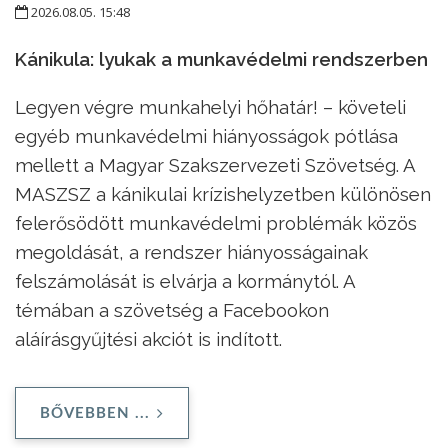
2026.08.05. 15:48
Kánikula: lyukak a munkavédelmi rendszerben
Legyen végre munkahelyi hőhatár! – követeli
egyéb munkavédelmi hiányosságok pótlása
mellett a Magyar Szakszervezeti Szövetség. A
MASZSZ a kánikulai krízishelyzetben különösen
felerősödött munkavédelmi problémák közös
megoldását, a rendszer hiányosságainak
felszámolását is elvárja a kormánytól. A
témában a szövetség a Facebookon
aláírásgyűjtési akciót is indított.
BŐVEBBEN ...