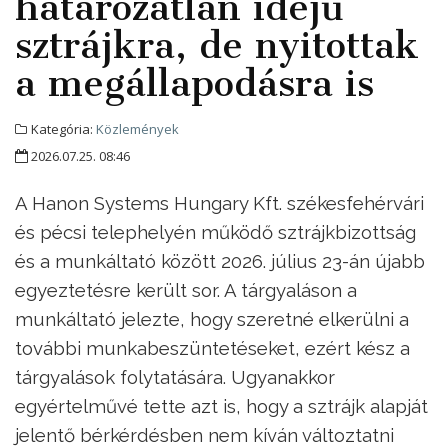
határozatlan idejű
sztrájkra, de nyitottak
a megállapodásra is
Kategória:
Közlemények
2026.07.25. 08:46
A Hanon Systems Hungary Kft. székesfehérvári
és pécsi telephelyén működő sztrájkbizottság
és a munkáltató között 2026. július 23-án újabb
egyeztetésre került sor. A tárgyaláson a
munkáltató jelezte, hogy szeretné elkerülni a
további munkabeszüntetéseket, ezért kész a
tárgyalások folytatására. Ugyanakkor
egyértelművé tette azt is, hogy a sztrájk alapját
jelentő bérkérdésben nem kíván változtatni