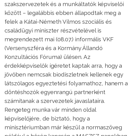
szakszervezetek és a munkáltatók képviselői
között – legalábbis ebben állapodtak meg a
felek a Kátai-Németh Vilmos szociális és
családügyi miniszter részvételével is
megrendezett mai (08.07.) informális VKF
(Versenyszféra és a Kormány Állandó
Konzultációs Fóruma) ülésen. Az
érdekképviselők ígéretet kaptak arra, hogy a
jövőben nemcsak biodíszletnek kellenek egy
látszólagos egyeztetési folyamathoz, hanem a
döntéshozók egyenrangú partnerként
számítanak a szervezetek javaslataira.
Rengeteg munka vár minden oldal
képviselőjére, de biztató, hogy a
minisztériumban már készül a normaszöveg
például a hőség kapcsán a MASZSZ napokban