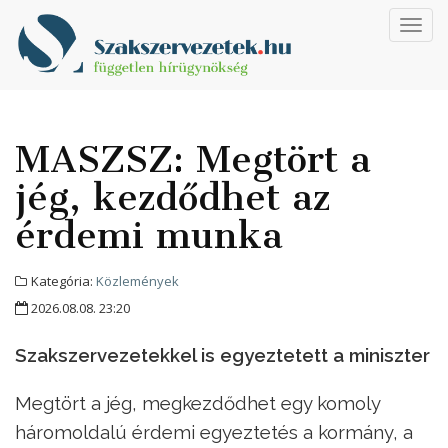
Toggl
navig
MASZSZ: Megtört a
jég, kezdődhet az
érdemi munka
Kategória:
Közlemények
2026.08.08. 23:20
Szakszervezetekkel is egyeztetett a miniszter
Megtört a jég, megkezdődhet egy komoly
háromoldalú érdemi egyeztetés a kormány, a