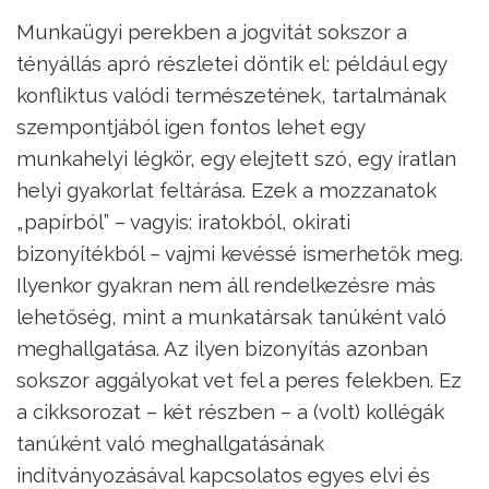
Munkaügyi perekben a jogvitát sokszor a
tényállás apró részletei döntik el: például egy
konfliktus valódi természetének, tartalmának
szempontjából igen fontos lehet egy
munkahelyi légkör, egy elejtett szó, egy íratlan
helyi gyakorlat feltárása. Ezek a mozzanatok
„papírból” – vagyis: iratokból, okirati
bizonyítékból – vajmi kevéssé ismerhetők meg.
Ilyenkor gyakran nem áll rendelkezésre más
lehetőség, mint a munkatársak tanúként való
meghallgatása. Az ilyen bizonyítás azonban
sokszor aggályokat vet fel a peres felekben. Ez
a cikksorozat – két részben – a (volt) kollégák
tanúként való meghallgatásának
indítványozásával kapcsolatos egyes elvi és