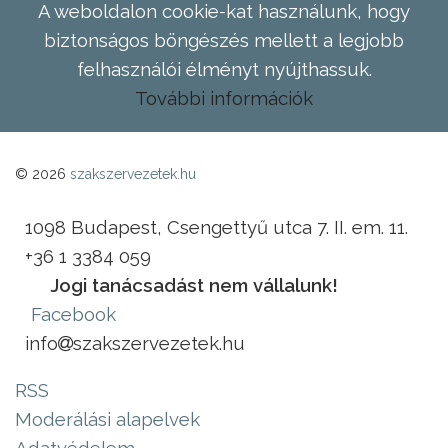
A weboldalon cookie-kat használunk, hogy
biztonságos böngészés mellett a legjobb
felhasználói élményt nyújthassuk.
További információk
© 2026
szakszervezetek.hu
1098 Budapest, Csengettyű utca 7. II. em. 11.
+36 1 3384 059
Jogi tanácsadást nem vállalunk!
Facebook
info
szakszervezetek.hu
RSS
Moderálási alapelvek