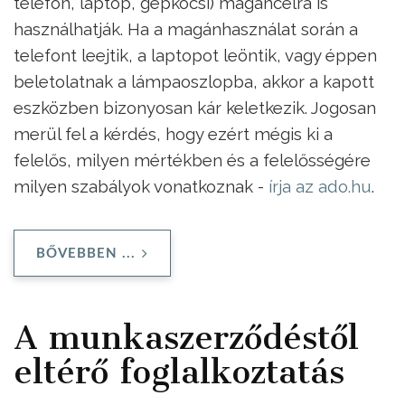
telefon, laptop, gépkocsi) magáncélra is
használhatják. Ha a magánhasználat során a
telefont leejtik, a laptopot leöntik, vagy éppen
beletolatnak a lámpaoszlopba, akkor a kapott
eszközben bizonyosan kár keletkezik. Jogosan
merül fel a kérdés, hogy ezért mégis ki a
felelős, milyen mértékben és a felelősségére
milyen szabályok vonatkoznak -
írja az ado.hu
.
BŐVEBBEN ...
A munkaszerződéstől
eltérő foglalkoztatás