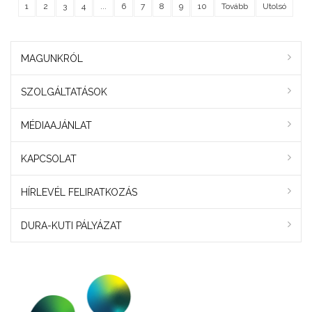
1
2
3
4
...
6
7
8
9
10
Tovább
Utolsó
MAGUNKRÓL
SZOLGÁLTATÁSOK
MÉDIAAJÁNLAT
KAPCSOLAT
HÍRLEVÉL FELIRATKOZÁS
DURA-KUTI PÁLYÁZAT