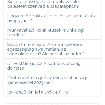
Kié a felelősség, ha a munkavállaló
balesetet szenved a csapatépítőn?
Hogyan történik az „évek összeszámítása” a
nyugdíjhoz?
Munkavállalói konfliktusok munkajogi
kezelése
Szabó Imre Szilárd: Aki munkakörére
egészségileg alkalmatlan, az
keresőképtelen? Aki horkol, az beteg?
Dr. Eckl Gergő: Az Alkotmánybíróság
döntése
Fontos változás jön az éves szabadságok
igénylésénél 2025-ben
Így készüljön fel a „nők 40” –re