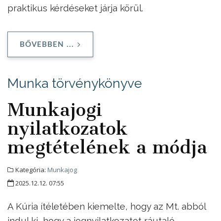
praktikus kérdéseket járja körül.
BŐVEBBEN ...
Munka törvénykönyve
Munkajogi
nyilatkozatok
megtételének a módja
Kategória:
Munkajog
2025.12.12. 07:55
A Kúria ítéletében kiemelte, hogy az Mt. abból
indul ki, hogy a jognyilatkozatot ráutaló