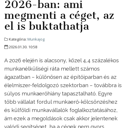
2026-ban: ami
megmenti a céget, az
el is buktathatja
Kategória:
Munkajog
2026.01.30. 10:58
A 2026 elején is alacsony, közel 4,4 százalékos
munkanélküliségi ráta mellett számos
ágazatban – különösen az építőiparban és az
élelmiszer-feldolgozó szektorban – továbbra is
súlyos munkaerőhiány tapasztalható. Egyre
több vállalat fordul munkaerő-kölcsönzéshez
és külföldi munkavállalók foglalkoztatásához,
ám ezek a megoldások csak akkor jelentenek
valódi segítséget, ha a cégek nem gyors