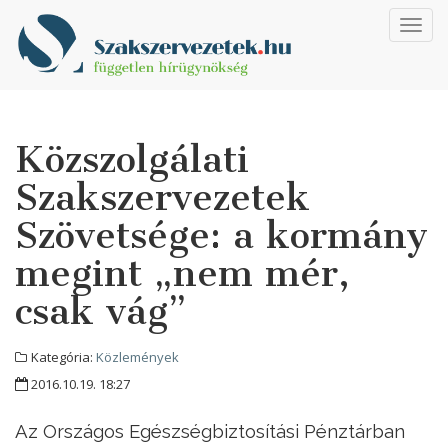
Toggl
navig
Közszolgálati
Szakszervezetek
Szövetsége: a kormány
megint „nem mér,
csak vág”
Kategória:
Közlemények
2016.10.19. 18:27
Az Országos Egészségbiztosítási Pénztárban