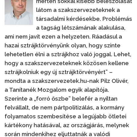
mérten sokkal kisebb beleszólását
látom a szakszervezeteknek a
társadalmi kérdésekbe. Problémás
a tagság létszámának alakulása,
ami nem javít ezen a helyzeten. Ráadásul a
hazai sztrájktörvényünk olyan, hogy szinte
lehetetlen élni a sztrájkhoz való joggal. Lehet,
hogy a szakszervezeteknek közösen kellene
sztrájkolniuk egy új sztrájktörvényért” –
mondta a szakszervezetek.hu-nak Pilz Olivér,
a Tanítanék Mozgalom egyik alapítója.
Szerinte a „forró őszbe” belefér a nyíltan
felvállalt, de nem pártpolitizálás, a kormány
folyamatos szembesítése a legújabb ötletei
kártékony hatásával, az országjárás, melynek
során mindenkihez eljuttatnák a valódi