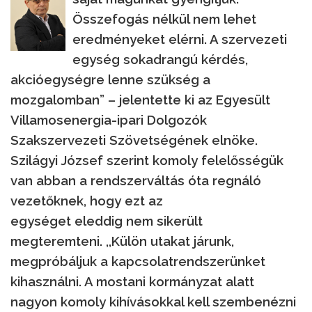
Összefogás nélkül nem lehet
eredményeket elérni. A szervezeti
egység sokadrangú kérdés,
akcióegységre lenne szükség a
mozgalomban” – jelentette ki az Egyesült
Villamosenergia-ipari Dolgozók
Szakszervezeti Szövetségének elnöke.
Szilágyi József szerint komoly felelősségük
van abban a rendszerváltás óta regnáló
vezetőknek, hogy ezt az
egységet eleddig nem sikerült
megteremteni. ,,Külön utakat járunk,
megpróbáljuk a kapcsolatrendszerünket
kihasználni. A mostani kormányzat alatt
nagyon komoly kihívásokkal kell szembenézni