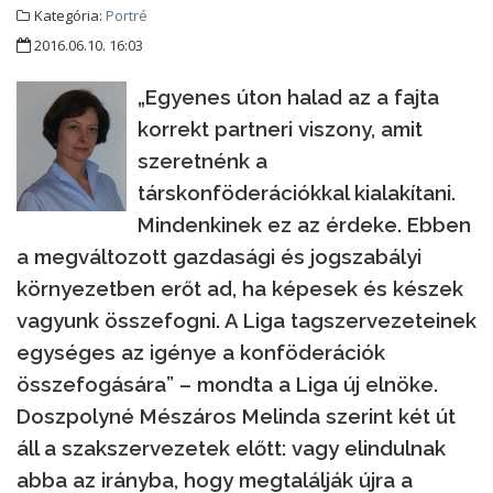
Kategória:
Portré
2016.06.10. 16:03
„Egyenes úton halad az a fajta
korrekt partneri viszony, amit
szeretnénk a
társkonföderációkkal kialakítani.
Mindenkinek ez az érdeke. Ebben
a megváltozott gazdasági és jogszabályi
környezetben erőt ad, ha képesek és készek
vagyunk összefogni. A Liga tagszervezeteinek
egységes az igénye a konföderációk
összefogására” – mondta a Liga új elnöke.
Doszpolyné Mészáros Melinda szerint két út
áll a szakszervezetek előtt: vagy elindulnak
abba az irányba, hogy megtalálják újra a