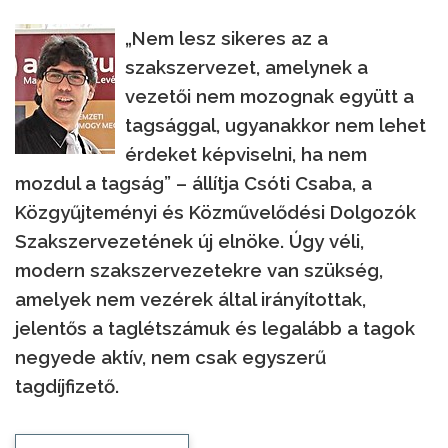
„Nem lesz sikeres az a
szakszervezet, amelynek a
vezetői nem mozognak együtt a
tagsággal, ugyanakkor nem lehet
érdeket képviselni, ha nem
mozdul a tagság” – állítja Csóti Csaba, a
Közgyűjteményi és Közművelődési Dolgozók
Szakszervezetének új elnöke. Úgy véli,
modern szakszervezetekre van szükség,
amelyek nem vezérek által irányítottak,
jelentős a taglétszámuk és legalább a tagok
negyede aktív, nem csak egyszerű
tagdíjfizető.