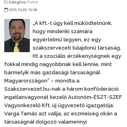
Kategória:
Portré
2015.10.29. 15:08
„A kft.-t úgy kell működtetnünk,
hogy mindenki számára
egyértelmű legyen, ez egy
szakszervezeti tulajdonú társaság.
Itt a szociális érzékenységnek egy
fokkal mindig nagyobbnak kell lennie, mint
bármelyik más gazdasági társaságnál
Magyarországon” – mondta a
Szakszervezet.hu-nak a három konföderáció
ingatlanvagyonát kezelő Autonóm-ÉSZT-SZEF
Vagyonkezelő Kft. új ügyvezető igazgatója.
Varga Tamás azt vallja, az eszmeiség okán a
társaságnál dolgozó valamennyi