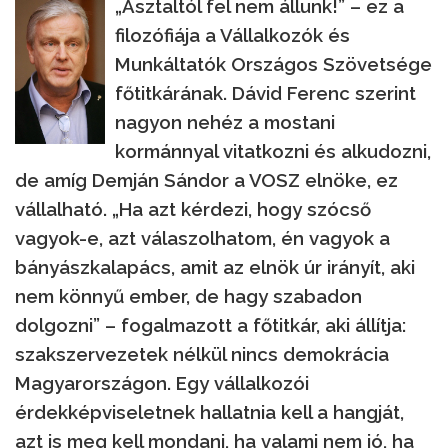
„Asztaltól fel nem állunk!” – ez a
filozófiája a Vállalkozók és
Munkáltatók Országos Szövetsége
főtitkárának. Dávid Ferenc szerint
nagyon nehéz a mostani
kormánnyal vitatkozni és alkudozni,
de amíg Demján Sándor a VOSZ elnöke, ez
vállalható. „Ha azt kérdezi, hogy szócső
vagyok-e, azt válaszolhatom, én vagyok a
bányászkalapács, amit az elnök úr irányít, aki
nem könnyű ember, de hagy szabadon
dolgozni” – fogalmazott a főtitkár, aki állítja:
szakszervezetek nélkül nincs demokrácia
Magyarországon. Egy vállalkozói
érdekképviseletnek hallatnia kell a hangját,
azt is meg kell mondani, ha valami nem jó, ha