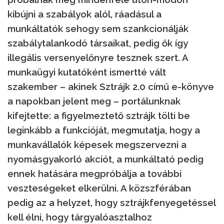
kibújni a szabályok alól, ráadásul a
munkáltatók sehogy sem szankcionálják
szabálytalankodó társaikat, pedig ők így
illegális versenyelőnyre tesznek szert. A
munkaügyi kutatóként ismertté vált
szakember – akinek Sztrájk 2.0 című e-könyve
a napokban jelent meg – portálunknak
kifejtette: a figyelmeztető sztrájk tölti be
leginkább a funkcióját, megmutatja, hogy a
munkavállalók képesek megszervezni a
nyomásgyakorló akciót, a munkáltató pedig
ennek hatására megpróbálja a további
veszteségeket elkerülni. A közszférában
pedig az a helyzet, hogy sztrájkfenyegetéssel
kell élni, hogy tárgyalóasztalhoz