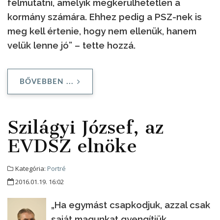
felmutatni, amelyik megkerülhetetlen a
kormány számára. Ehhez pedig a PSZ-nek is
meg kell értenie, hogy nem ellenük, hanem
velük lenne jó” – tette hozzá.
BŐVEBBEN ...
Szilágyi József, az
EVDSZ elnöke
Kategória:
Portré
2016.01.19. 16:02
„Ha egymást csapkodjuk, azzal csak
saját magunkat gyengítjük.