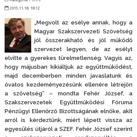
2015.11.18. 18:12
„Megvolt az esélye annak, hogy a
Magyar Szakszervezeti Szövetség
jól összerakható és jól működő
szervezet legyen, de az esélyt
elvitte a gyerekes türelmetlenség. Vagyis az,
hogy májusban kikiáltjuk az együttműködést,
majd decemberben minden javaslatunk és
óvatos kezdeményezésünk ellenére létrejön
a szövetség” – mondta Fehér József, a
Szakszervezetek Együttműködési Fóruma
Pénzügyi Ellenőrző Bizottságának elnöke, akit
arról is kérdeztünk, miért lépett vissza az
egyesülés útjáról a SZEF. Fehér József szerint