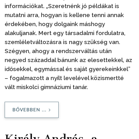
információkat. „Szeretnénk jó példákat is
mutatni arra, hogyan is kellene tenni annak
érdekében, hogy dolgaink máshogy
alakuljanak. Mert egy társadalmi fordulatra,
szemléletváltozásra is nagy szükség van.
Szégyen, ahogy a rendszerváltás után
negyed századdal bánunk az elesettekkel, az
idősekkel, egymással és saját gyerekeinkkel”
– fogalmazott a nyílt levelével közismertté
vált miskolci gimnáziumi tanár.
BŐVEBBEN ...
Király András, a