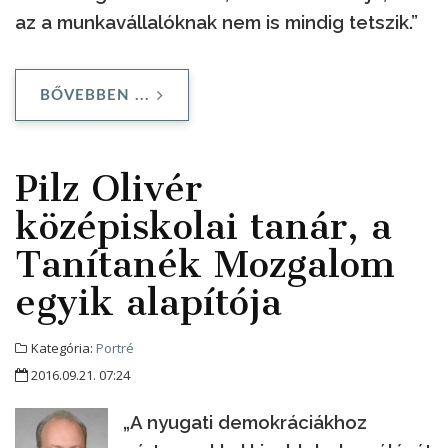
az a munkavállalóknak nem is mindig tetszik.”
BŐVEBBEN ...
Pilz Olivér
középiskolai tanár, a
Tanítanék Mozgalom
egyik alapítója
Kategória:
Portré
2016.09.21. 07:24
„A nyugati demokráciákhoz