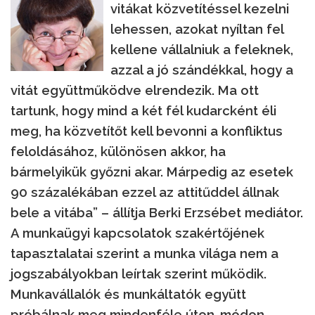
vitákat közvetítéssel kezelni
lehessen, azokat nyíltan fel
kellene vállalniuk a feleknek,
azzal a jó szándékkal, hogy a
vitát együttműködve elrendezik. Ma ott
tartunk, hogy mind a két fél kudarcként éli
meg, ha közvetítőt kell bevonni a konfliktus
feloldásához, különösen akkor, ha
bármelyikük győzni akar. Márpedig az esetek
90 százalékában ezzel az attitűddel állnak
bele a vitába” – állítja Berki Erzsébet mediátor.
A munkaügyi kapcsolatok szakértőjének
tapasztalatai szerint a munka világa nem a
jogszabályokban leírtak szerint működik.
Munkavállalók és munkáltatók együtt
próbálnak meg mindenféle úton-módon