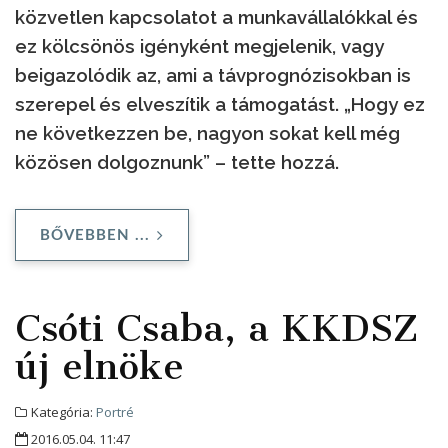
közvetlen kapcsolatot a munkavállalókkal és
ez kölcsönös igényként megjelenik, vagy
beigazolódik az, ami a távprognózisokban is
szerepel és elveszítik a támogatást. „Hogy ez
ne következzen be, nagyon sokat kell még
közösen dolgoznunk” – tette hozzá.
BŐVEBBEN ...
Csóti Csaba, a KKDSZ
új elnöke
Kategória:
Portré
2016.05.04. 11:47