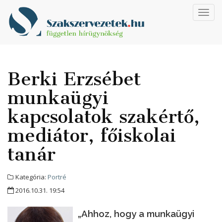
Toggl
navig
Berki Erzsébet
munkaügyi
kapcsolatok szakértő,
mediátor, főiskolai
tanár
Kategória:
Portré
2016.10.31. 19:54
„Ahhoz, hogy a munkaügyi