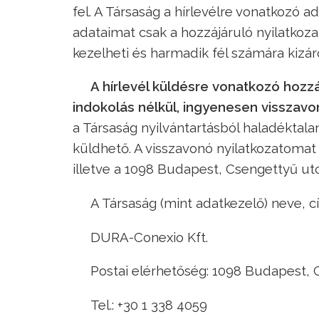
fel. A Társaság a hírlevélre vonatkozó 
adataimat csak a hozzájáruló nyilatkoz
kezelheti és harmadik fél számára kizá
A hírlevél küldésre vonatkozó hozz
indokolás nélkül, ingyenesen visszav
a Társaság nyilvántartásból haladéktala
küldhető. A visszavonó nyilatkozatoma
illetve a 1098 Budapest, Csengettyű utca 7
A Társaság (mint adatkezelő) neve, 
DURA-Conexio Kft.
Postai elérhetőség: 1098 Budapest, Cs
Tel.: +30 1 338 4059