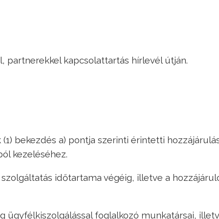
, partnerekkel kapcsolattartás hírlevél útján.
 (1) bekezdés a) pontja szerinti érintetti hozzájárulá
ól kezeléséhez.
l szolgáltatás időtartama végéig, illetve a hozzájárul
g ügyfélkiszolgálással foglalkozó munkatársai, illet