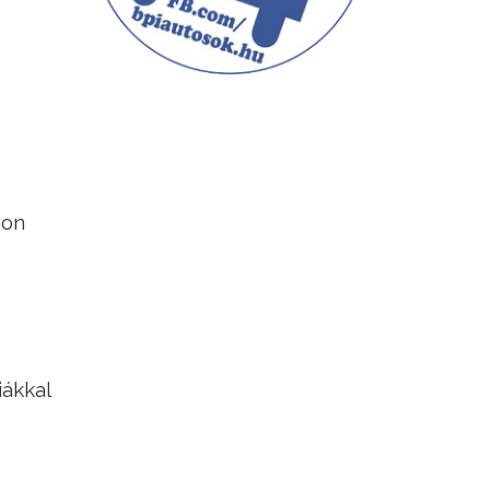
eon
iákkal