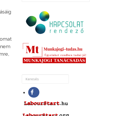
ásáig
tomat
l nem
mre,