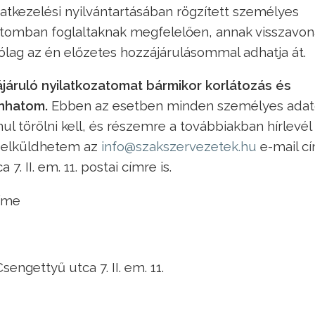
adatkezelési nyilvántartásában rögzített személyes
atomban foglaltaknak megfelelően, annak visszavon
rólag az én előzetes hozzájárulásommal adhatja át.
ájáruló nyilatkozatomat bármikor korlátozás és
onhatom.
Ebben az esetben minden személyes ada
nul törölni kell, és részemre a továbbiakban hírlevé
t elküldhetem az
info@szakszervezetek.hu
e-mail cí
. II. em. 11. postai címre is.
címe
engettyű utca 7. II. em. 11.