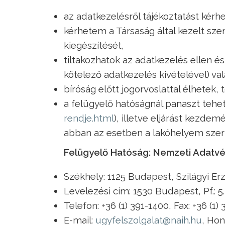
az adatkezelésről tájékoztatást kérh
kérhetem a Társaság által kezelt sz
kiegészítését,
tiltakozhatok az adatkezelés ellen é
kötelező adatkezelés kivételével) va
bíróság előtt jogorvoslattal élhetek,
a felügyelő hatóságnál panaszt tehet
rendje.html
), illetve eljárást kezd
abban az esetben a lakóhelyem szeri
Felügyelő Hatóság: Nemzeti Adatv
Székhely: 1125 Budapest, Szilágyi Er
Levelezési cím: 1530 Budapest, Pf.: 5.
Telefon: +36 (1) 391-1400, Fax: +36 (1)
E-mail:
ugyfelszolgalat@naih.hu
, Hon