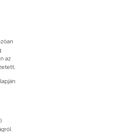
ozóan
g
an az
etett.
lapján
)
ágról