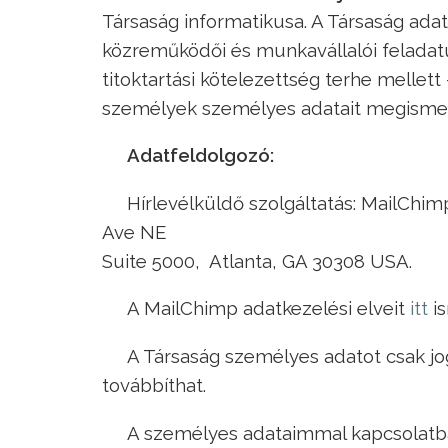
Társaság informatikusa. A Társaság ad
közreműködői és munkavállalói feladatu
titoktartási kötelezettség terhe mellett 
személyek személyes adatait megismer
Adatfeldolgozó:
Hírlevélküldő szolgáltatás: MailChi
Ave NE
Suite 5000, Atlanta, GA 30308 USA.
A MailChimp adatkezelési elveit
itt
is
A Társaság személyes adatot csak jo
továbbíthat.
A személyes adataimmal kapcsolat