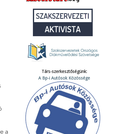
Társ-szerkesztőségünk:
A Bp-i Autósok Közössége
s
ó
ve a