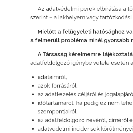
Az adatvédelmi perek elbírálása a t
szerint – a lakhelyem vagy tartózkodási
Mielőtt a felügyeleti hatósághoz 
a felmerült probléma minél gyorsabb
A Társaság kérelmemre tájékoztatá
adatfeldolgozó igénybe vétele esetén a
adataimról,
azok forrásáról,
az adatkezelés céljáról és jogalapjáró
időtartamáról, ha pedig ez nem leh
szempontjairól,
az adatfeldolgozó nevéről, címéről 
adatvédelmi incidensek körülményeirő