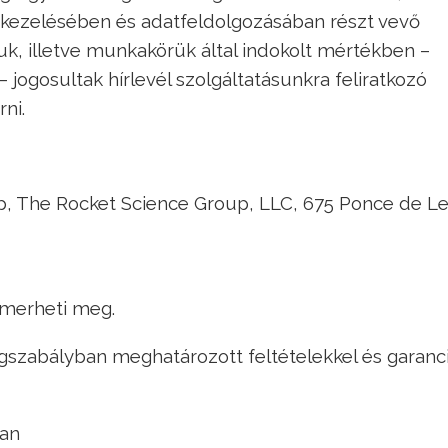
atkezelésében és adatfeldolgozásában részt vevő
k, illetve munkakörük által indokolt mértékben –
– jogosultak hírlevél szolgáltatásunkra feliratkozó
ni.
mp, The Rocket Science Group, LLC, 675 Ponce de L
merheti meg.
gszabályban meghatározott feltételekkel és garanc
ban