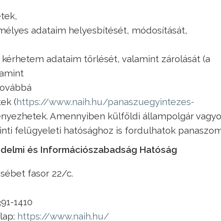
etek,
emélyes adataim helyesbítését, módosítását,
s kérhetem adataim törlését, valamint zárolását (a
lamint
 továbbá
ek (
https://www.naih.hu/panaszuegyintezes-
eményezhetek. Amennyiben külföldi állampolgár vagyo
nti felügyeleti hatósághoz is fordulhatok panaszo
édelmi és Információszabadság Hatóság
zsébet fasor 22/c.
 391-1410
lap:
https://www.naih.hu/