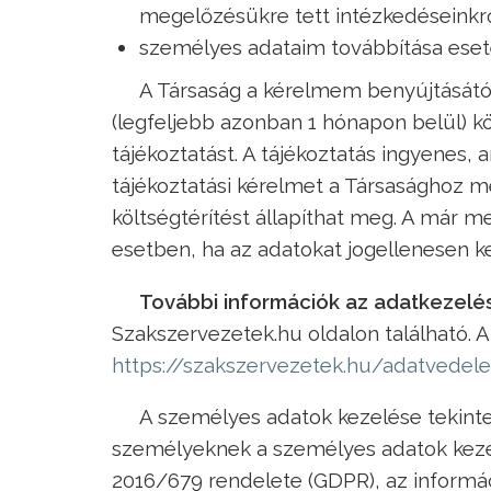
megelőzésükre tett intézkedéseinkr
személyes adataim továbbítása esetén
A Társaság a kérelmem benyújtásától 
(legfeljebb azonban 1 hónapon belül) 
tájékoztatást. A tájékoztatás ingyenes
tájékoztatási kérelmet a Társasághoz 
költségtérítést állapíthat meg. A már me
esetben, ha az adatokat jogellenesen ke
További információk az adatkezelé
Szakszervezetek.hu oldalon található. Az
https://szakszervezetek.hu/adatvedel
A személyes adatok kezelése tekint
személyeknek a személyes adatok kezel
2016/679 rendelete (GDPR), az informác