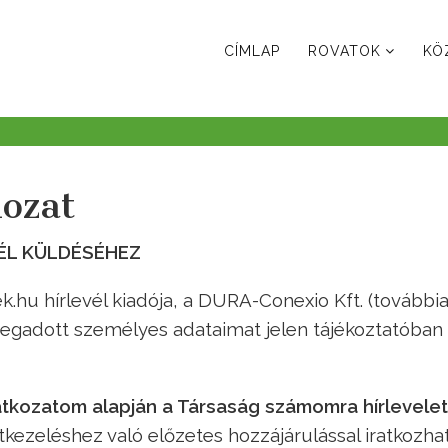
CÍMLAP
ROVATOK
KÖ
kozat
ÉL KÜLDÉSÉHEZ
k.hu hírlevél kiadója, a DURA-Conexio Kft. (további
megadott személyes adataimat jelen tájékoztatóban
atkozatom alapján a Társaság számomra hírlevelet
atkezeléshez való előzetes hozzájárulással iratkozh