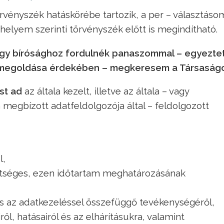
örvényszék hatáskörébe tartozik, a per – választáso
 helyem szerinti törvényszék előtt is megindítható.
vagy bírósághoz fordulnék panaszommal – egyezte
 megoldása érdekében – megkeresem a Társaságot
st ad
az általa kezelt, illetve az általa – vagy
 megbízott adatfeldolgozója által – feldolgozott
l,
etséges, ezen időtartam meghatározásának
és az adatkezeléssel összefüggő tevékenységéről,
l, hatásairól és az elhárításukra, valamint