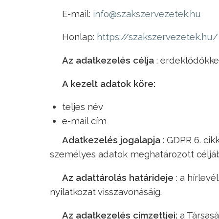
E-mail:
info@szakszervezetek.hu
Honlap:
https://szakszervezetek.hu/
Az adatkezelés célja
: érdeklődőkkel
A kezelt adatok köre:
teljes név
e-mail cím
Adatkezelés jogalapja
: GDPR 6. cikk
személyes adatok meghatározott céljáb
Az adattárolás határideje
: a hírlevé
nyilatkozat visszavonásáig.
Az adatkezelés címzettjei:
a Társasá