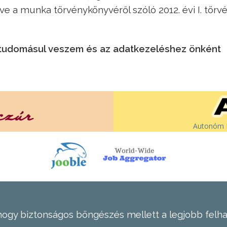
lletve a munka törvénykönyvéről szóló 2012. évi I. törv
, tudomásul veszem és az adatkezeléshez önként
Autonóm É
hogy biztonságos böngészés mellett a legjobb felh