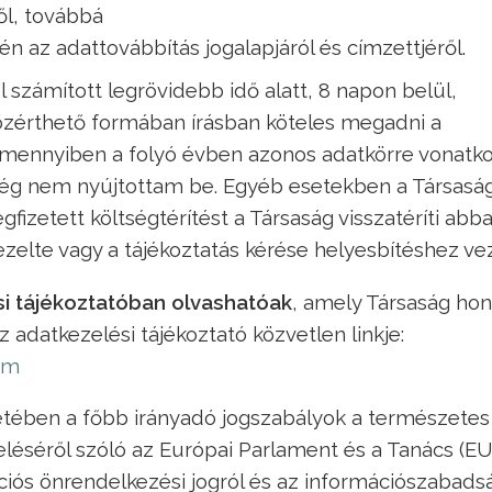
ől, továbbá
 az adattovábbítás jogalapjáról és címzettjéről.
számított legrövidebb idő alatt, 8 napon belül,
közérthető formában írásban köteles megadni a
, amennyiben a folyó évben azonos adatkörre vonatk
még nem nyújtottam be. Egyéb esetekben a Társasá
gfizetett költségtérítést a Társaság visszatéríti abb
zelte vagy a tájékoztatás kérése helyesbítéshez vez
si tájékoztatóban olvashatóak
, amely Társaság hon
 adatkezelési tájékoztató közvetlen linkje:
em
etében a főbb irányadó jogszabályok a természetes
éséről szóló az Európai Parlament és a Tanács (EU
iós önrendelkezési jogról és az információszabads