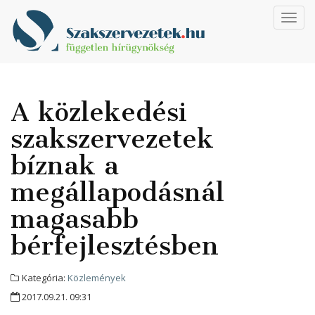
Toggl
navig
A közlekedési
szakszervezetek
bíznak a
megállapodásnál
magasabb
bérfejlesztésben
Kategória:
Közlemények
2017.09.21. 09:31