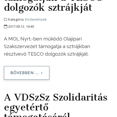
dolgozók sztrájkját
Kategória:
Közlemények
2017.09.12. 14:40
A MOL Nyrt.-ben működő Olajipari
Szakszervezet támogatja a sztrájkban
résztvevő TESCO dolgozók sztrájkját.
BŐVEBBEN ...
A VDSzSz Szolidaritás
egyetértő