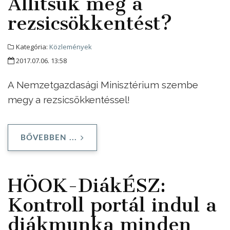
Állítsuk meg a
rezsicsökkentést?
Kategória:
Közlemények
2017.07.06. 13:58
A Nemzetgazdasági Minisztérium szembe
megy a rezsicsökkentéssel!
BŐVEBBEN ...
HÖOK-DiákÉSZ:
Kontroll portál indul a
diákmunka minden