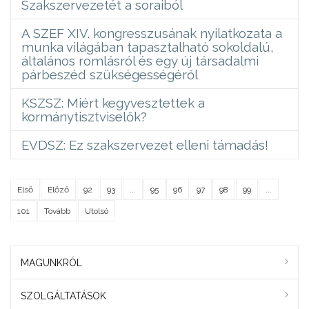
Szakszervezetét a soraiból
A SZEF XIV. kongresszusának nyilatkozata a
munka világában tapasztalható sokoldalú,
általános romlásról és egy új társadalmi
párbeszéd szükségességéről
KSZSZ: Miért kegyvesztettek a
kormánytisztviselők?
EVDSZ: Ez szakszervezet elleni támadás!
Első
Előző
92
93
...
95
96
97
98
99
...
101
Tovább
Utolsó
MAGUNKRÓL
SZOLGÁLTATÁSOK