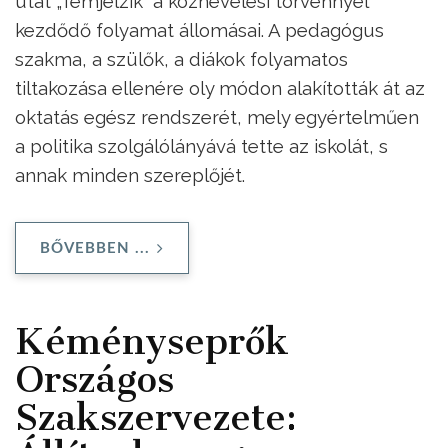
utat „fémjelzik” a köznevelési törvénnyel
kezdődő folyamat állomásai. A pedagógus
szakma, a szülők, a diákok folyamatos
tiltakozása ellenére oly módon alakították át az
oktatás egész rendszerét, mely egyértelműen
a politika szolgálólányává tette az iskolát, s
annak minden szereplőjét.
BŐVEBBEN ...
Kéményseprők
Országos
Szakszervezete: