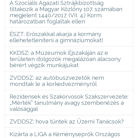
A Szociális Ágazati Sztrájkbizottság
tiltakozik a Magyar Közlöny 107. számában
megjelent 1440/2017. (VII. 4.) Korm.
határozatban foglaltak ellen
ÉSZT: Erőszakkal akarja a kormány
ellehetetleníteni a gimnáziumokat!
KKDSZ: a Múzeumok Éjszakáján az e
területen dolgozók megalázóan alacsony
bérért végzik munkájukat
ZVDDSZ: az autóbuszvezetők nem
mondtak le a korkedvezményről
Rezidensek és Szakorvosok Szakszervezete:
„Mérték” tanulmány avagy szembenézés a
valósággal
ZVDDSZ: hova tűntek az Üzemi Tanácsok?
Kizárta a LIGA a Kéményseprők Országos