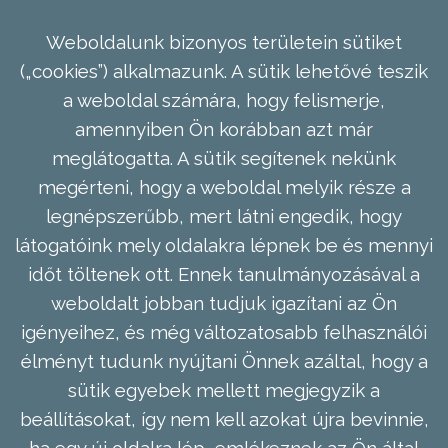
Weboldalunk bizonyos területein sütiket
(„cookies”) alkalmazunk. A sütik lehetővé teszik
a weboldal számára, hogy felismerje,
amennyiben Ön korábban azt már
meglátogatta. A sütik segítenek nekünk
megérteni, hogy a weboldal melyik része a
legnépszerűbb, mert látni engedik, hogy
látogatóink mely oldalakra lépnek be és mennyi
időt töltenek ott. Ennek tanulmányozásával a
weboldalt jobban tudjuk igazítani az Ön
igényeihez, és még változatosabb felhasználói
élményt tudunk nyújtani Önnek azáltal, hogy a
sütik egyebek mellett megjegyzik a
beállításokat, így nem kell azokat újra bevinnie,
ha egy új oldalra lép, emlékeznek az Ön által