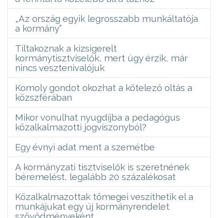
„Az ország egyik legrosszabb munkáltatója
a kormány”
Tiltakoznak a kizsigerelt
kormánytisztviselők, mert úgy érzik, már
nincs vesztenivalójuk
Komoly gondot okozhat a kötelező oltás a
közszférában
Mikor vonulhat nyugdíjba a pedagógus
közalkalmazotti jogviszonyból?
Egy évnyi adat ment a szemétbe
A kormányzati tisztviselők is szeretnének
béremelést, legalább 20 százalékosat
Közalkalmazottak tömegei veszíthetik el a
munkájukat egy új kormányrendelet
szövődményeként