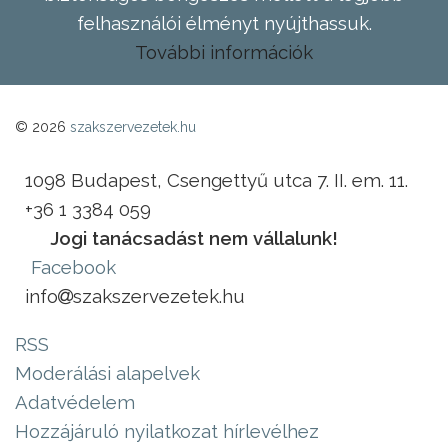
felhasználói élményt nyújthassuk.
További információk
© 2026
szakszervezetek.hu
1098 Budapest, Csengettyű utca 7. II. em. 11.
+36 1 3384 059
Jogi tanácsadást nem vállalunk!
Facebook
info
szakszervezetek.hu
RSS
Moderálási alapelvek
Adatvédelem
Hozzájáruló nyilatkozat hírlevélhez