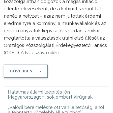
közszolgálatban dolgozók a magas infláció
ellentételezéseként, de a kabinet szerint túl
nehéz a helyzet – azaz nem jutottak érdemi
eredményre a kormány, a munkavállalók és az
önkormányzatok képviselői szerdán, amikor
megtartotta a választások utáni első ülését az
Országos Közszolgálati Érdekegyeztető Tanács
(OKÉT).
A Népszava cikke
.
BŐVEBBEN ...
Hatalmas állami leépítés jön
Magyarországon, sok embert kirúgnak
„Valódi béremelésre ott van lehetőség, ahol
a fenntartó közelebb áll a tűzhöz”