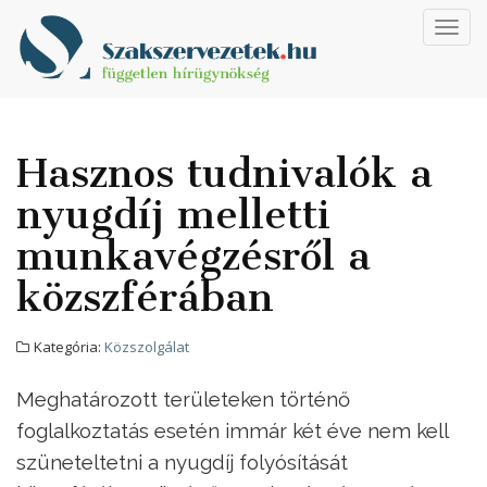
Toggl
navig
Hasznos tudnivalók a
nyugdíj melletti
munkavégzésről a
közszférában
Kategória:
Közszolgálat
Meghatározott területeken történő
foglalkoztatás esetén immár két éve nem kell
szüneteltetni a nyugdíj folyósítását