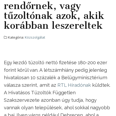
rendőrnek, vagy
tűzoltónak azok, akik
korábban leszereltek
Kategória:
Közszolgálat
Egy kezdő tűzoltó nettó fizetése 180-200 ezer
forint körül van. A létszámhiány pedig jelenleg
hivatalosan 10 százalék a Belügyminisztérium
válasza szerint, amit az
RTL Híradónak
küldtek.
A Hivatásos Tűzoltók Független
Szakszervezete azonban úgy tudja, hogy
vannak olyan települések, ahol sokkal nagyobb
a baj. Ilyen város például Debrecen, ahol a