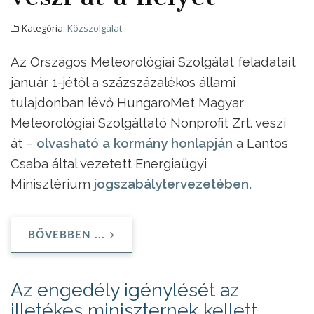
Kategória:
Közszolgálat
Az Országos Meteorológiai Szolgálat feladatait
január 1-jétől a százszázalékos állami
tulajdonban lévő HungaroMet Magyar
Meteorológiai Szolgáltató Nonprofit Zrt. veszi
át –
olvasható a kormány honlapján
a Lantos
Csaba által vezetett Energiaügyi
Minisztérium
jogszabálytervezetében.
BŐVEBBEN ...
Az engedély igénylését az
illetékes miniszternek kellett