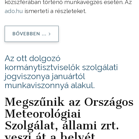
közszférában történő munkavégzés esetén. Az
ado.hu
ismerteti a részleteket.
BŐVEBBEN ...
Az ott dolgozó
kormánytisztviselők szolgálati
jogviszonya januártól
munkaviszonnyá alakul.
Megszűnik az Országos
Meteorológiai
Szolgálat, állami zrt.
veszi át a helyét