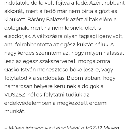
indulatok, de le volt fojtva a fedő. Azért robbant
akkorát, mert a fedő már nem bírta a gőzt és
kibukott. Bárány Balázsék azért álltak élére a
dolognak, mert ha nem lépnek, őket is
elsodorják. A változásra olyan tagsági igény volt,
ami felrobbantotta az egész kuktát náluk. A
nagy kérdés szerintem az, hogy milyen hatással
lesz az egész szakszervezeti mozgalomra
Gaskó István menesztése,béke lesz-e, vagy
folytatódik a sárdobálás. Bízom abban, hogy
hamarosan helyére kerülnek a dolgok a
VDSZSZ-nél és folytatni tudjuk az
érdekvédelemben a megkezdett érdemi
munkát.
– Milyen irányba viszi elnökként a VSZ-t? Milyen