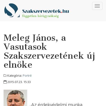
Toggl
navig
Meleg János, a
Vasutasok
Szakszervezetének új
elnöke
Kategória:
Portré
2015.07.23. 15:33
„Az érdekvédelmi munka