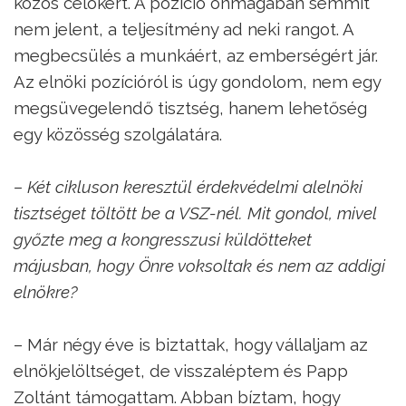
közös célokért. A pozíció önmagában semmit
nem jelent, a teljesítmény ad neki rangot. A
megbecsülés a munkáért, az emberségért jár.
Az elnöki pozícióról is úgy gondolom, nem egy
megsüvegelendő tisztség, hanem lehetőség
egy közösség szolgálatára.
– Két cikluson keresztül érdekvédelmi alelnöki
tisztséget töltött be a VSZ-nél. Mit gondol, mivel
győzte meg a kongresszusi küldötteket
májusban, hogy Önre voksoltak és nem az addigi
elnökre?
– Már négy éve is biztattak, hogy vállaljam az
elnökjelöltséget, de visszaléptem és Papp
Zoltánt támogattam. Abban bíztam, hogy