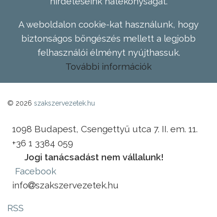
hirdetéseink hatékonyságát.
A weboldalon cookie-kat használunk, hogy
biztonságos böngészés mellett a legjobb
felhasználói élményt nyújthassuk.
További információk
© 2026
szakszervezetek.hu
1098 Budapest, Csengettyű utca 7. II. em. 11.
+36 1 3384 059
Jogi tanácsadást nem vállalunk!
Facebook
info
szakszervezetek.hu
RSS