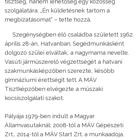
tisztség, hanem lehetőség egy közösség
szolgálatára. „Én küldetésnek tartom a
megbízatásomat” – tette hozzá.
Szegénységben élő családba született 1962.
április 28-án, Hatvanban. Segédmunkásként
dolgozó szülei elváltak, a nagymama nevelte.
Vasúti járműszerelő végzettségét a hatvani
szakmunkásképzőben szerezte, később
gimnáziumi érettségit tett. A MÁV
Tisztképzőben elvégezte a műszaki
kocsiszolgálati szakot.
Pályája 1979-ben indult a Magyar
Államvasutaknál; 2008-tól a MÁV Gépészeti
Zrt., 2014-től a MÁV Start Zrt. a munkaadója.