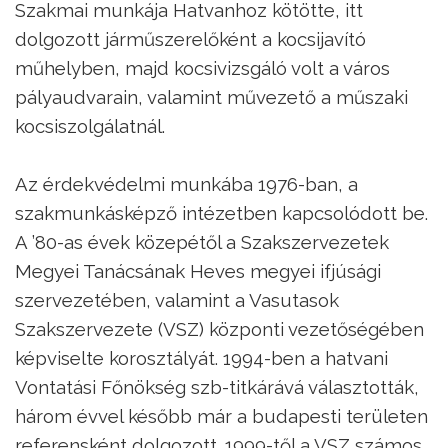
Szakmai munkája Hatvanhoz kötötte, itt
dolgozott járműszerelőként a kocsijavító
műhelyben, majd kocsivizsgáló volt a város
pályaudvarain, valamint művezető a műszaki
kocsiszolgálatnál.
Az érdekvédelmi munkába 1976-ban, a
szakmunkásképző intézetben kapcsolódott be.
A ’80-as évek közepétől a Szakszervezetek
Megyei Tanácsának Heves megyei ifjúsági
szervezetében, valamint a Vasutasok
Szakszervezete (VSZ) központi vezetőségében
képviselte korosztályát. 1994-ben a hatvani
Vontatási Főnökség szb-titkárává választották,
három évvel később már a budapesti területen
referensként dolgozott. 1999-től a VSZ számos