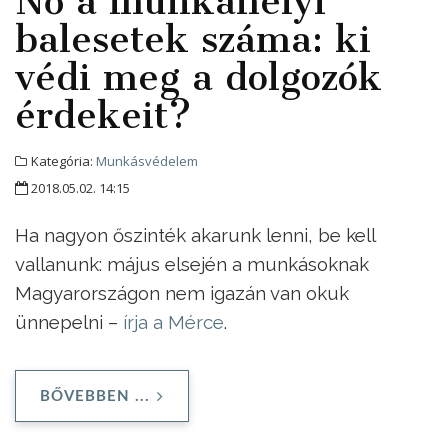
Nő a munkahelyi
balesetek száma: ki
védi meg a dolgozók
érdekeit?
Kategória:
Munkásvédelem
2018.05.02. 14:15
Ha nagyon őszinték akarunk lenni, be kell
vallanunk: május elsején a munkásoknak
Magyarországon nem igazán van okuk
ünnepelni –
írja a Mérce
.
BŐVEBBEN ...