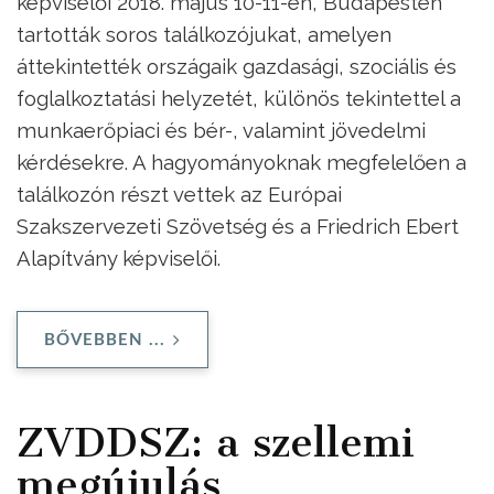
képviselői 2018. május 10-11-én, Budapesten
tartották soros találkozójukat, amelyen
áttekintették országaik gazdasági, szociális és
foglalkoztatási helyzetét, különös tekintettel a
munkaerőpiaci és bér-, valamint jövedelmi
kérdésekre. A hagyományoknak megfelelően a
találkozón részt vettek az Európai
Szakszervezeti Szövetség és a Friedrich Ebert
Alapítvány képviselői.
BŐVEBBEN ...
ZVDDSZ: a szellemi
megújulás