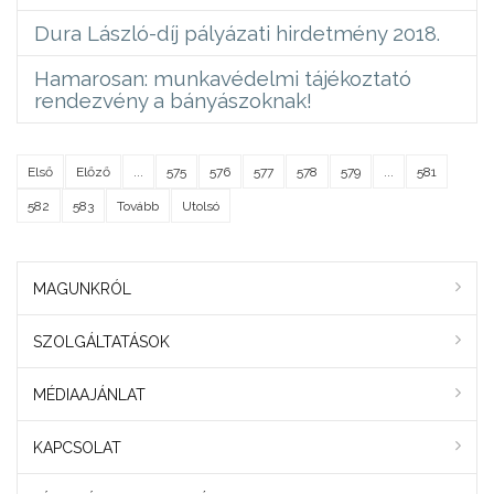
Dura László-díj pályázati hirdetmény 2018.
Hamarosan: munkavédelmi tájékoztató
rendezvény a bányászoknak!
Első
Előző
...
575
576
577
578
579
...
581
582
583
Tovább
Utolsó
MAGUNKRÓL
SZOLGÁLTATÁSOK
MÉDIAAJÁNLAT
KAPCSOLAT