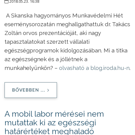
2018.05.23. 16:38
A Skanska hagyományos Munkavédelmi Hét
eseménysorozatán meghallgathattuk dr. Takács
Zoltán orvos prezentációját, aki nagy
tapasztalatokat szerzett vállalati
egészségprogramok kidolgozásában. Mi a titka
az egészségnek és a jóllétnek a
munkahelyünkön? –
olvasható a blog.iroda.hu-n
.
BŐVEBBEN ...
A mobil labor mérései nem
mutattak ki az egészségi
határértéket meghaladó