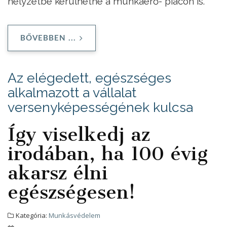
helyzetbe kerülhetne a munkaerő- piacon is.
BŐVEBBEN ...
Az elégedett, egészséges
alkalmazott a vállalat
versenyképességének kulcsa
Így viselkedj az
irodában, ha 100 évig
akarsz élni
egészségesen!
Kategória:
Munkásvédelem