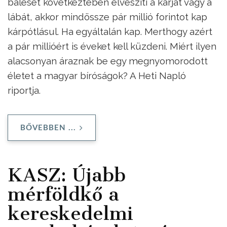
baleset következtében elveszíti a karját vagy a
lábát, akkor mindössze pár millió forintot kap
kárpótlásul. Ha egyáltalán kap. Merthogy azért
a pár millióért is éveket kell küzdeni. Miért ilyen
alacsonyan áraznak be egy megnyomorodott
életet a magyar bíróságok? A Heti Napló
riportja.
BŐVEBBEN ...
KASZ: Újabb
mérföldkő a
kereskedelmi