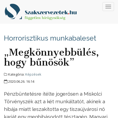
Toggl
navig
Horrorisztikus munkabaleset
„Megkönnyebbülés,
hogy bűnösök”
Kategória:
Képzések
2020.06.26. 16:14
Pénzbüntetésre ítélte jogerősen a Miskolci
Törvényszék azt a két munkáltatót, akinek a
hibája miatt leszakította egy tiszaújvárosi nő
karját egy meghibásodott tésztagép. Magyari