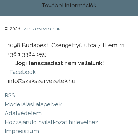
További információk
© 2026
szakszervezetek.hu
1098 Budapest, Csengettyű utca 7. II. em. 11.
+36 1 3384 059
Jogi tanácsadást nem vállalunk!
Facebook
info
szakszervezetek.hu
RSS
Moderálási alapelvek
Adatvédelem
Hozzájáruló nyilatkozat hírlevélhez
Impresszum