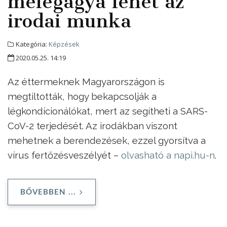
melegágya lehet az
irodai munka
Kategória:
Képzések
2020.05.25. 14:19
Az éttermeknek Magyarországon is
megtiltották, hogy bekapcsolják a
légkondícionálókat, mert az segítheti a SARS-
CoV-2 terjedését. Az irodákban viszont
mehetnek a berendezések, ezzel gyorsítva a
vírus fertőzésveszélyét –
olvasható a napi.hu-n
.
BŐVEBBEN ...