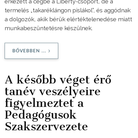
érkezett a cégbe a Liberty-csoport, de a
termelés „takaréklángon pislákol”, és aggódnak
a dolgozók, akik bérük elértéktelenedése miatt
munkabeszüntetésre készülnek.
BŐVEBBEN ...
A később véget érő
tanév veszélyeire
figyelmeztet a
Pedagógusok
Szakszervezete