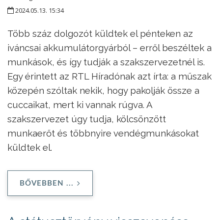
2024.05.13. 15:34
Több száz dolgozót küldtek el pénteken az
iváncsai akkumulátorgyárból – erről beszéltek a
munkások, és így tudják a szakszervezetnél is.
Egy érintett az RTL Híradónak azt írta: a műszak
közepén szóltak nekik, hogy pakolják össze a
cuccaikat, mert ki vannak rúgva. A
szakszervezet úgy tudja, kölcsönzött
munkaerőt és többnyire vendégmunkásokat
küldtek el.
BŐVEBBEN ...