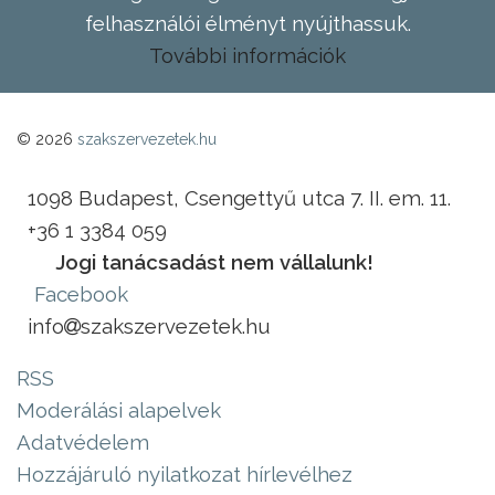
felhasználói élményt nyújthassuk.
További információk
© 2026
szakszervezetek.hu
1098 Budapest, Csengettyű utca 7. II. em. 11.
+36 1 3384 059
Jogi tanácsadást nem vállalunk!
Facebook
info
szakszervezetek.hu
RSS
Moderálási alapelvek
Adatvédelem
Hozzájáruló nyilatkozat hírlevélhez