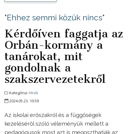
"Ehhez semmi közük nincs"
Kérdőíven faggatja az
Orbán-kormány a
tanárokat, mit
gondolnak a
szakszervezetekről
Kategória:
Hírek
2024.05.23. 10:59
Az iskolai erőszakról és a függőségek
kezeléséről szóló véleményük mellett a
pedagógusok most azt is megoszthatják az