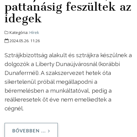
pattanásig feszültek az
idegek
Kategória:
Hírek
2024.05.26. 11:26
Sztrájkbizottság alakult és sztrájkra készülnek a
dolgozók a Liberty Dunaújvárosnál (korábbi
Dunaferrnél). A szakszervezet hetek óta
sikertelenül próbál megállapodni a
béremelésben a munkáltatóval, pedig a
reálkeresetek öt éve nem emelkedtek a
cégnél.
BŐVEBBEN ...