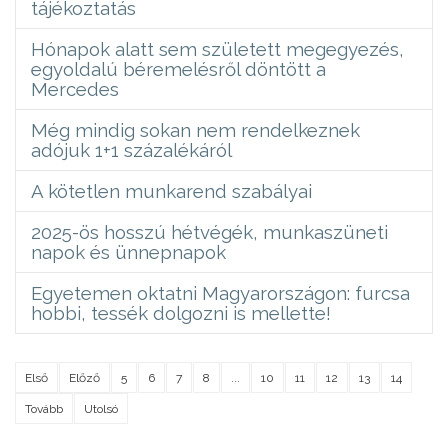
tájékoztatás
Hónapok alatt sem született megegyezés,
egyoldalú béremelésről döntött a
Mercedes
Még mindig sokan nem rendelkeznek
adójuk 1+1 százalékáról
A kötetlen munkarend szabályai
2025-ös hosszú hétvégék, munkaszüneti
napok és ünnepnapok
Egyetemen oktatni Magyarországon: furcsa
hobbi, tessék dolgozni is mellette!
Első
Előző
5
6
7
8
...
10
11
12
13
14
Tovább
Utolsó