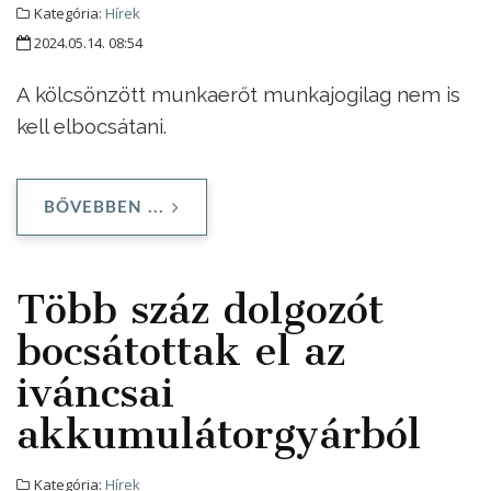
Kategória:
Hírek
2024.05.14. 08:54
A kölcsönzött munkaerőt munkajogilag nem is
kell elbocsátani.
BŐVEBBEN ...
Több száz dolgozót
bocsátottak el az
iváncsai
akkumulátorgyárból
Kategória:
Hírek