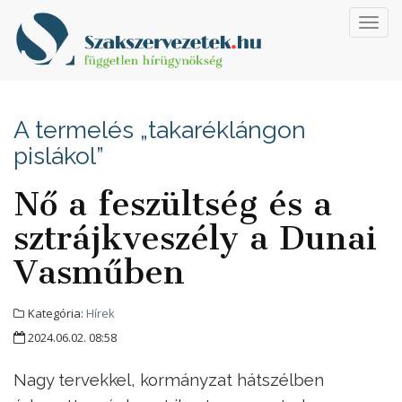
Toggl
navig
A termelés „takaréklángon
pislákol”
Nő a feszültség és a
sztrájkveszély a Dunai
Vasműben
Kategória:
Hírek
2024.06.02. 08:58
Nagy tervekkel, kormányzat hátszélben