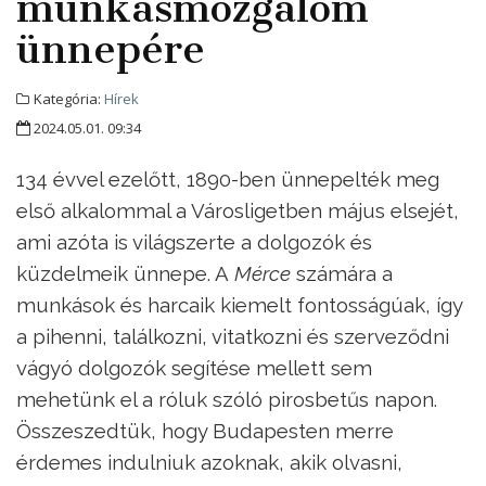
munkásmozgalom
ünnepére
Kategória:
Hírek
2024.05.01. 09:34
134 évvel ezelőtt, 1890-ben ünnepelték meg
első alkalommal a Városligetben május elsejét,
ami azóta is világszerte a dolgozók és
küzdelmeik ünnepe. A
Mérce
számára a
munkások és harcaik kiemelt fontosságúak, így
a pihenni, találkozni, vitatkozni és szerveződni
vágyó dolgozók segítése mellett sem
mehetünk el a róluk szóló pirosbetűs napon.
Összeszedtük, hogy Budapesten merre
érdemes indulniuk azoknak, akik olvasni,