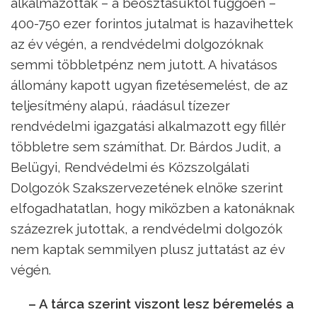
alkalmazottak – a beosztásuktól függően –
400-750 ezer forintos jutalmat is hazavihettek
az év végén, a rendvédelmi dolgozóknak
semmi többletpénz nem jutott. A hivatásos
állomány kapott ugyan fizetésemelést, de az
teljesítmény alapú, ráadásul tízezer
rendvédelmi igazgatási alkalmazott egy fillér
többletre sem számíthat. Dr. Bárdos Judit, a
Belügyi, Rendvédelmi és Közszolgálati
Dolgozók Szakszervezetének elnöke szerint
elfogadhatatlan, hogy miközben a katonáknak
százezrek jutottak, a rendvédelmi dolgozók
nem kaptak semmilyen plusz juttatást az év
végén.
– A tárca szerint viszont lesz béremelés a