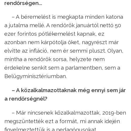
rendőrségen...
– A béremelést is megkapta minden katona
a jutalma mellé. A rendőrök januártól nettó 50
ezer forintos pótlékemelést kapnak, ez
azonban nem kárpótolja őket, nagyrészt már
elvitte az infláció, nem ér semmi pluszt. Olyan,
mintha a rendőrök sorsa, helyzete nem
érdekelne senkit sem a parlamentben, sem a
Belügyminisztériumban.
– A közalkalmazottaknak még ennyi sem jár
a rendőrségnél?
– Már nincsenek közalkalmazottak, 2019-ben
megszüntették ezt a formát, mi annak idején
figyelmeztettük is a pedagógusokat,