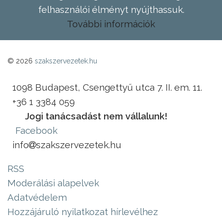
felhasználói élményt nyújthassuk.
További információk
© 2026
szakszervezetek.hu
1098 Budapest, Csengettyű utca 7. II. em. 11.
+36 1 3384 059
Jogi tanácsadást nem vállalunk!
Facebook
info
szakszervezetek.hu
RSS
Moderálási alapelvek
Adatvédelem
Hozzájáruló nyilatkozat hírlevélhez