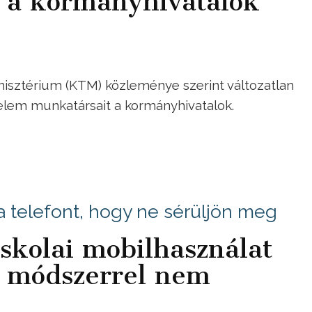
t a kormányhivatalok
inisztérium (KTM) közleménye szerint változatlan
delem munkatársait a kormányhivatalok.
 a telefont, hogy ne sérüljön meg
iskolai mobilhasználat
 a módszerrel nem