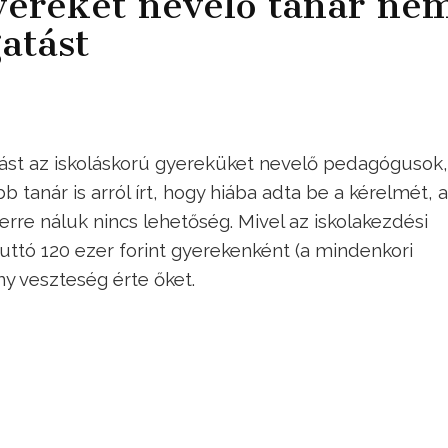
yereket nevelő tanár ne
atást
tást az iskoláskorú gyereküket nevelő pedagógusok,
b tanár is arról írt, hogy hiába adta be a kérelmét, a
 erre náluk nincs lehetőség. Mivel az iskolakezdési
tó 120 ezer forint gyerekenként (a mindenkori
y veszteség érte őket.