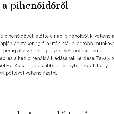
 a pihenőidőről
i pihenőidővel, előtte a napi pihenőidőt ki kellene 
alapján pénteken 13 óra után már a legtöbb munkavá
 pedig plusz pénz - 50 százalék pótlék - járna
pi és a heti pihenőidő kiadásának kérdése. Tavaly t
ból két Kúria-döntés abba az irányba mutat, hogy
 pótlékot kellene fizetni.