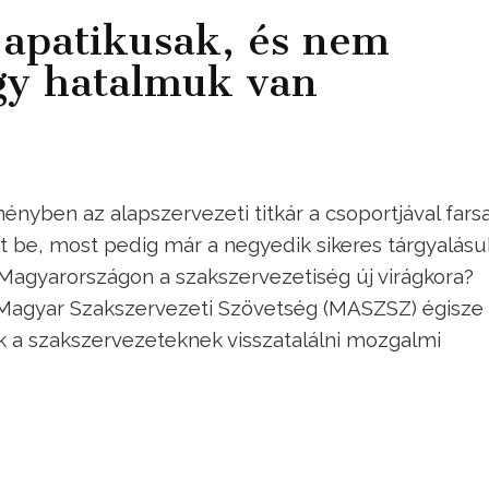
 apatikusak, és nem
gy hatalmuk van
ényben az alapszervezeti titkár a csoportjával fars
 be, most pedig már a negyedik sikeres tárgyalás
Magyarországon a szakszervezetiség új virágkora?
 Magyar Szakszervezeti Szövetség (MASZSZ) égisze 
ek a szakszervezeteknek visszatalálni mozgalmi