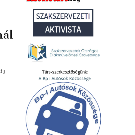
nál
íj
Társ-szerkesztőségünk:
A Bp-i Autósok Közössége