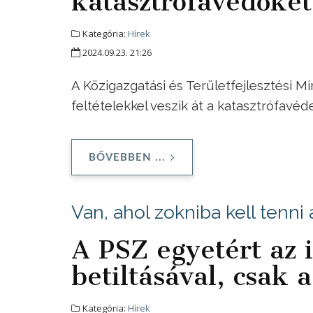
katasztrófavédőke
Kategória:
Hírek
2024.09.23. 21:26
A Közigazgatási és Területfejlesztési M
feltételekkel veszik át a katasztrófavé
BŐVEBBEN ...
Van, ahol zokniba kell tenni
A PSZ egyetért az 
betiltásával, csak
Kategória:
Hírek