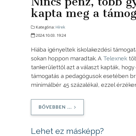
Nincs pénz, több g
kapta meg a támog
Kategória:
Hírek
2024.10.03. 19:24
Hiába igényeltek iskolakezdési támoga
sokan hoppon maradtak. A
Telexnek
töb
tankerülettől azt a választ kapták, hogy
támogatás a pedagógusok esetében brut
minimálbér 45 százaléka), ezzel érzéken
BŐVEBBEN ...
Lehet ez másképp?