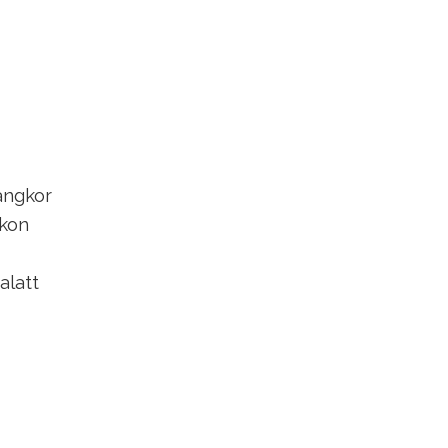
angkor
ukon
alatt