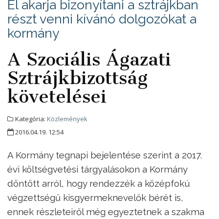
El akarja bizonyítani a sztrájkban
részt venni kívánó dolgozókat a
kormány
A Szociális Ágazati
Sztrájkbizottság
követelései
Kategória:
Közlemények
2016.04.19. 12:54
A Kormány tegnapi bejelentése szerint a 2017.
évi költségvetési tárgyalásokon a Kormány
döntött arról, hogy rendezzék a középfokú
végzettségű kisgyermeknevelők bérét is,
ennek részleteiről még egyeztetnek a szakma