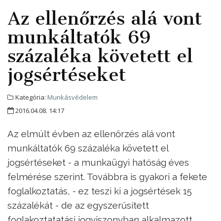
Az ellenőrzés alá vont
munkáltatók 69
százaléka követett el
jogsértéseket
Kategória:
Munkásvédelem
2016.04.08. 14:17
Az elmúlt évben az ellenőrzés alá vont
munkáltatók 69 százaléka követett el
jogsértéseket - a munkaügyi hatóság éves
felmérése szerint. Továbbra is gyakori a fekete
foglalkoztatás, - ez teszi ki a jogsértések 15
százalékát - de az egyszerűsített
foglakoztatatási jogviszonyban alkalmazott