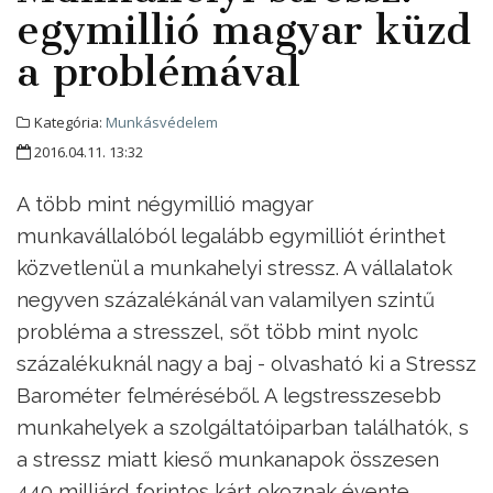
egymillió magyar küzd
a problémával
Kategória:
Munkásvédelem
2016.04.11. 13:32
A több mint négymillió magyar
munkavállalóból legalább egymilliót érinthet
közvetlenül a munkahelyi stressz. A vállalatok
negyven százalékánál van valamilyen szintű
probléma a stresszel, sőt több mint nyolc
százalékuknál nagy a baj - olvasható ki a Stressz
Barométer felméréséből. A legstresszesebb
munkahelyek a szolgáltatóiparban találhatók, s
a stressz miatt kieső munkanapok összesen
440 milliárd forintos kárt okoznak évente.