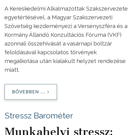
A Kereskedelmi Alkalmazottak Szakszervezete
egyetértésével, a Magyar Szakszervezeti
Szövetség kezdeményezi a Versenyszféra és a
Kormány Állandó Konzultációs Fóruma (VKF)
azonnali összehívását a vasárnapi boltzár
feloldásával kapcsolatos törvények
megalkotása után kialakult helyzet rendezése
miatt.
BŐVEBBEN ...
Stressz Barométer
Munkahelyi stressz: