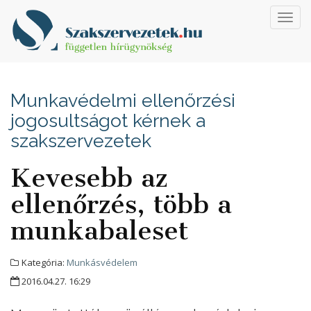
Toggl
navig
Munkavédelmi ellenőrzési
jogosultságot kérnek a
szakszervezetek
Kevesebb az
ellenőrzés, több a
munkabaleset
Kategória:
Munkásvédelem
2016.04.27. 16:29