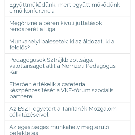
Együttműködünk, mert együtt működünk
című konferencia
Megőrizné a béren kívüli juttatások
rendszerét a Liga
Munkahelyi balesetek: ki az áldozat, ki a
felelős?
Pedagógusok Sztrájkbizottsága:
valótlanságot állít a Nemzeti Pedagógus
Kar
Eltérően értékelik a cafeteria
készpénzesítését a VKF-fórum szociális
partnerei
Az ÉSZT egyetért a Tanítanék Mozgalom
célkitűzéseivel
Az egészséges munkahely megtérülő
befektetés