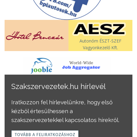
Autonóm ÉSZT-SZEF
Vagyonkezelő Kft.
Szakszervezetek.hu hírlevél
Iratkozzon fel hírlevelünkre, hogy első
kézből értesülhessen a
szakszervezetekkel kapcsolatos hírekről.
TOVÁBB A FELIRATKOZÁSHOZ