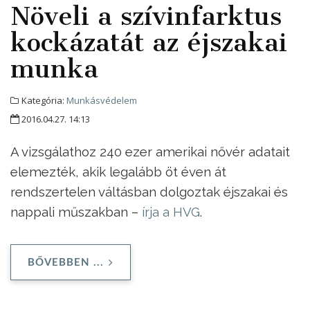
Növeli a szívinfarktus
kockázatát az éjszakai
munka
Kategória:
Munkásvédelem
2016.04.27. 14:13
A vizsgálathoz 240 ezer amerikai nővér adatait
elemezték, akik legalább öt éven át
rendszertelen váltásban dolgoztak éjszakai és
nappali műszakban –
írja a HVG
.
BŐVEBBEN ...