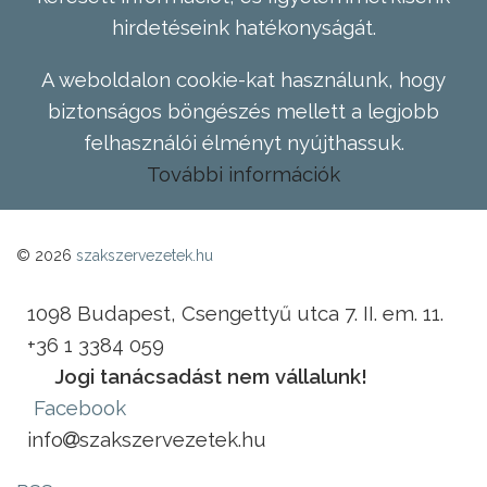
hirdetéseink hatékonyságát.
A weboldalon cookie-kat használunk, hogy
biztonságos böngészés mellett a legjobb
felhasználói élményt nyújthassuk.
További információk
© 2026
szakszervezetek.hu
1098 Budapest, Csengettyű utca 7. II. em. 11.
+36 1 3384 059
Jogi tanácsadást nem vállalunk!
Facebook
info
szakszervezetek.hu