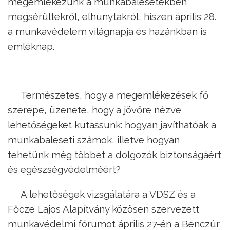
megemlékezünk a munkabalesetekben
megsérültekről, elhunytakról, hiszen április 28.
a munkavédelem világnapja és hazánkban is
emléknap.
Természetes, hogy a megemlékezések fő
szerepe, üzenete, hogy a jövőre nézve
lehetőségeket kutassunk: hogyan javíthatóak a
munkabaleseti számok, illetve hogyan
tehetünk még többet a dolgozók biztonságáért
és egészségvédelméért?
A lehetőségek vizsgálatára a VDSZ és a
Főcze Lajos Alapítvány közösen szervezett
munkavédelmi fórumot április 27-én a Benczúr