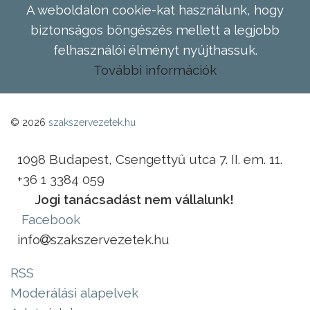
A weboldalon cookie-kat használunk, hogy
biztonságos böngészés mellett a legjobb
felhasználói élményt nyújthassuk.
További információk
© 2026
szakszervezetek.hu
1098 Budapest, Csengettyű utca 7. II. em. 11.
+36 1 3384 059
Jogi tanácsadást nem vállalunk!
Facebook
info
szakszervezetek.hu
RSS
Moderálási alapelvek