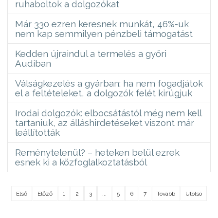
ruhaboltok a dolgozókat
Már 330 ezren keresnek munkát, 46%-uk
nem kap semmilyen pénzbeli támogatást
Kedden újraindul a termelés a győri
Audiban
Válságkezelés a gyárban: ha nem fogadjátok
el a feltételeket, a dolgozók felét kirúgjuk
Irodai dolgozók: elbocsátástól még nem kell
tartaniuk, az álláshirdetéseket viszont már
leállították
Reménytelenül? – heteken belül ezrek
esnek ki a közfoglalkoztatásból
Első
Előző
1
2
3
...
5
6
7
Tovább
Utolsó