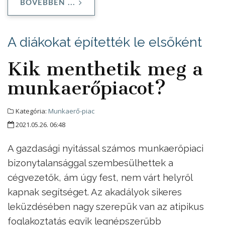
BŐVEBBEN ...
A diákokat építették le elsőként
Kik menthetik meg a
munkaerőpiacot?
Kategória:
Munkaerő-piac
2021.05.26. 06:48
A gazdasági nyitással számos munkaerőpiaci
bizonytalansággal szembesülhettek a
cégvezetők, ám úgy fest, nem várt helyről
kapnak segítséget. Az akadályok sikeres
leküzdésében nagy szerepük van az atipikus
foglakoztatás egyik legnépszerűbb