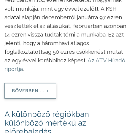
Februárban 104 ezerrel kevesebb magyarnak
volt munkája, mint egy évvel ezelőtt. A KSH
adatai alapján decemberről januárra 97 ezren
vesztették el az állásukat, februárban azonban
14 ezren vissza tudtak térni a munkába. Ez azt
jelenti, hogy a háromhavi átlagos
foglalkoztatottság 50 ezres csökkenést mutat
az egy évvel korábbihoz képest.
Az ATV Híradó
riportja
.
BŐVEBBEN ...
A különböző régiókban
különböző mértékű az
előrehaladás