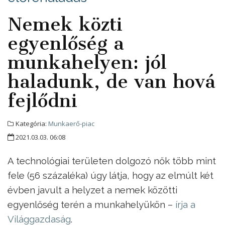
Nemek közti
egyenlőség a
munkahelyen: jól
haladunk, de van hová
fejlődni
Kategória:
Munkaerő-piac
2021.03.03. 06:08
A technológiai területen dolgozó nők több mint
fele (56 százaléka) úgy látja, hogy az elmúlt két
évben javult a helyzet a nemek közötti
egyenlőség terén a munkahelyükön –
írja a
Világgazdaság
.