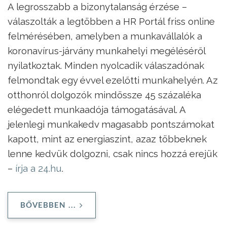
A legrosszabb a bizonytalanság érzése –
válaszolták a legtöbben a HR Portál friss online
felmérésében, amelyben a munkavállalók a
koronavírus-járvány munkahelyi megéléséről
nyilatkoztak. Minden nyolcadik válaszadónak
felmondtak egy évvel ezelőtti munkahelyén. Az
otthonról dolgozók mindössze 45 százaléka
elégedett munkaadója támogatásával. A
jelenlegi munkakedv magasabb pontszámokat
kapott, mint az energiaszint, azaz többeknek
lenne kedvük dolgozni, csak nincs hozzá erejük
–
írja a 24.hu
.
BŐVEBBEN ...