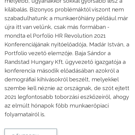
mélyebb, ugyanakkor sokkal gyorsabb lesz a
kilábalás. Bizonyos problémáktól viszont nem
szabadulhatunk: a munkaerőhiány például már
újra itt van velünk, csak más formában -
mondta el Porfolio HR Revolution 2021
Konferenciájának nyitóelőadója, Madár István, a
Portfolio vezető elemzője. Baja Sándor a
Randstad Hungary Kft. ügyvezető igazgatója a
konferencia második előadásában azokról a
demográfiai kihívásokról beszélt, melyekkel
szembe kell néznie az országnak, de szót ejtett
2021 legfontosabb toborzási eszközeiről, ahogy
az elmúlt hónapok főbb munkaerőpiaci
folyamatairól is.