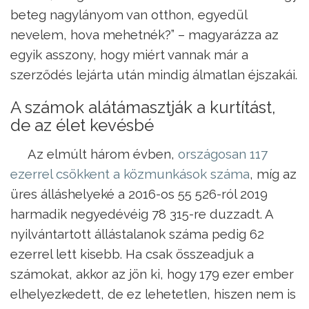
beteg nagylányom van otthon, egyedül
nevelem, hova mehetnék?” – magyarázza az
egyik asszony, hogy miért vannak már a
szerződés lejárta után mindig álmatlan éjszakái.
A számok alátámasztják a kurtítást,
de az élet kevésbé
Az elmúlt három évben,
országosan 117
ezerrel csökkent a közmunkások száma
, míg az
üres álláshelyeké a 2016-os 55 526-ról 2019
harmadik negyedévéig 78 315-re duzzadt. A
nyilvántartott állástalanok száma pedig 62
ezerrel lett kisebb. Ha csak összeadjuk a
számokat, akkor az jön ki, hogy 179 ezer ember
elhelyezkedett, de ez lehetetlen, hiszen nem is