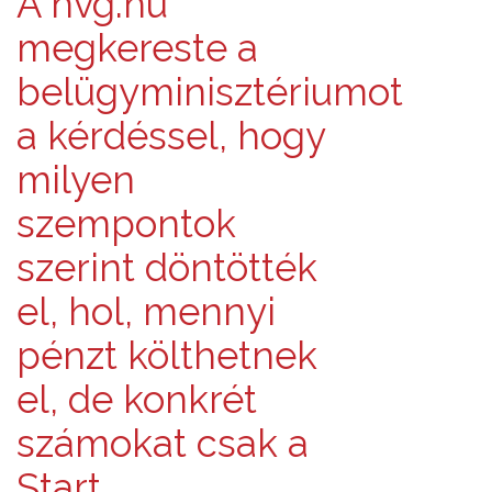
A hvg.hu
megkereste a
belügyminisztériumot
a kérdéssel, hogy
milyen
szempontok
szerint döntötték
el, hol, mennyi
pénzt költhetnek
el, de konkrét
számokat csak a
Start