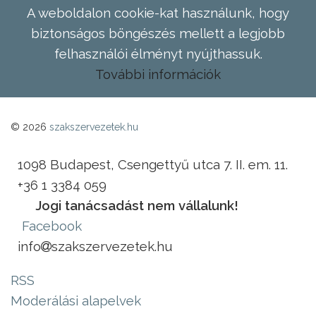
A weboldalon cookie-kat használunk, hogy
biztonságos böngészés mellett a legjobb
felhasználói élményt nyújthassuk.
További információk
© 2026
szakszervezetek.hu
1098 Budapest, Csengettyű utca 7. II. em. 11.
+36 1 3384 059
Jogi tanácsadást nem vállalunk!
Facebook
info
szakszervezetek.hu
RSS
Moderálási alapelvek