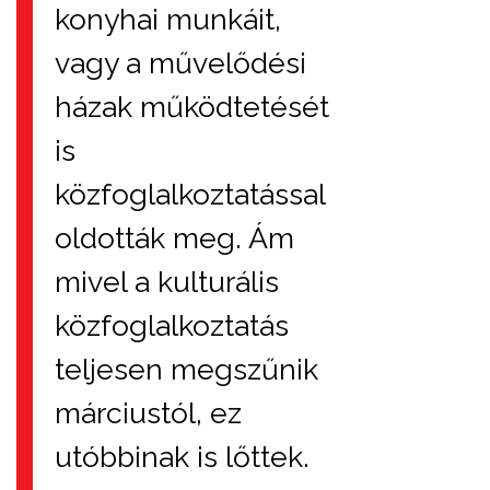
konyhai munkáit,
vagy a művelődési
házak működtetését
is
közfoglalkoztatással
oldották meg. Ám
mivel a kulturális
közfoglalkoztatás
teljesen megszűnik
márciustól, ez
utóbbinak is lőttek.