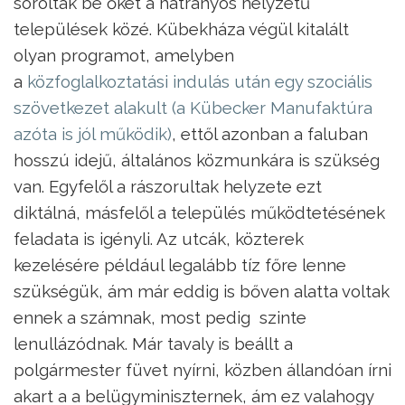
sorolták be őket a hátrányos helyzetű
települések közé. Kübekháza végül kitalált
olyan programot, amelyben
a
közfoglalkoztatási indulás után egy szociális
szövetkezet alakult (a Kübecker Manufaktúra
azóta is jól működik)
, ettől azonban a faluban
hosszú idejű, általános közmunkára is szükség
van. Egyfelől a rászorultak helyzete ezt
diktálná, másfelől a település működtetésének
feladata is igényli. Az utcák, közterek
kezelésére például legalább tíz főre lenne
szükségük, ám már eddig is bőven alatta voltak
ennek a számnak, most pedig szinte
lenullázódnak. Már tavaly is beállt a
polgármester füvet nyírni, közben állandóan írni
akart a a belügyminiszternek, ám ez valahogy