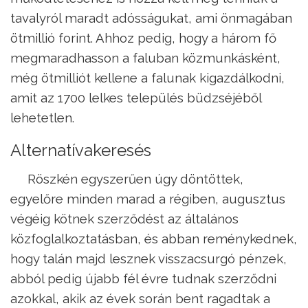
tavalyról maradt adósságukat, ami önmagában
ötmillió forint. Ahhoz pedig, hogy a három fő
megmaradhasson a faluban közmunkásként,
még ötmilliót kellene a falunak kigazdálkodni,
amit az 1700 lelkes település büdzséjéből
lehetetlen.
Alternatívakeresés
Röszkén egyszerűen úgy döntöttek,
egyelőre minden marad a régiben, augusztus
végéig kötnek szerződést az általános
közfoglalkoztatásban, és abban reménykednek,
hogy talán majd lesznek visszacsurgó pénzek,
abból pedig újabb fél évre tudnak szerződni
azokkal, akik az évek során bent ragadtak a