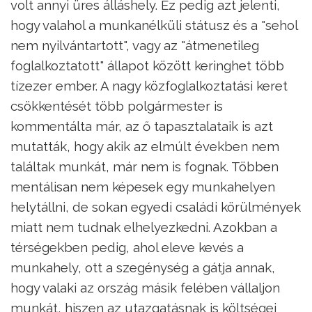
volt annyi üres álláshely. Ez pedig azt jelenti,
hogy valahol a munkanélküli státusz és a "sehol
nem nyilvántartott", vagy az "átmenetileg
foglalkoztatott" állapot között keringhet több
tízezer ember. A nagy közfoglalkoztatási keret
csökkentését több polgármester is
kommentálta már, az ő tapasztalataik is azt
mutatták, hogy akik az elmúlt években nem
találtak munkát, már nem is fognak. Többen
mentálisan nem képesek egy munkahelyen
helytállni, de sokan egyedi családi körülmények
miatt nem tudnak elhelyezkedni. Azokban a
térségekben pedig, ahol eleve kevés a
munkahely, ott a szegénység a gátja annak,
hogy valaki az ország másik felében vállaljon
munkát, hiszen az utazgatásnak is költségei