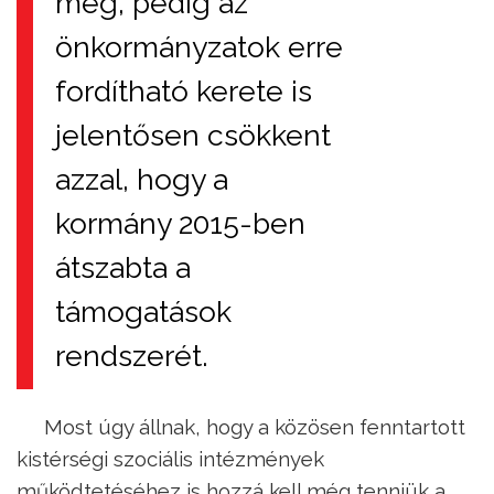
meg, pedig az
önkormányzatok erre
fordítható kerete is
jelentősen csökkent
azzal, hogy a
kormány 2015-ben
átszabta a
támogatások
rendszerét.
Most úgy állnak, hogy a közösen fenntartott
kistérségi szociális intézmények
működtetéséhez is hozzá kell még tenniük a