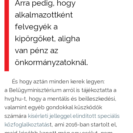
Arra pedig, hogy
alkalmazottként
felvegyék a
kipörgőket, aligha
van pénz az
önkormányzatoknál.
És hogy aztán minden kerek legyen:
a Belügyminisztérium arról is tájékoztatta a
hvg.hu-t, hogy a mentális és beilleszkedési,
valamint egyéb gondokkal küszködők
számára
kísérleti jelleggel elindított speciális
közfoglalkoztatás
t, ami 2016-ban startolt el,
majd később kapott még egy esélyt, nem