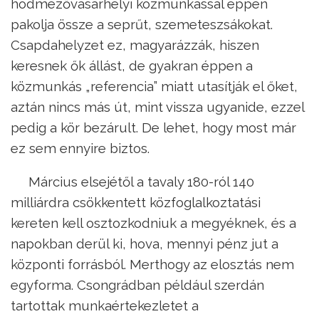
hódmezővásárhelyi közmunkással éppen
pakolja össze a seprűt, szemeteszsákokat.
Csapdahelyzet ez, magyarázzák, hiszen
keresnek ők állást, de gyakran éppen a
közmunkás „referencia” miatt utasítják el őket,
aztán nincs más út, mint vissza ugyanide, ezzel
pedig a kör bezárult. De lehet, hogy most már
ez sem ennyire biztos.
Március elsejétől a tavaly 180-ról 140
milliárdra csökkentett közfoglalkoztatási
kereten kell osztozkodniuk a megyéknek, és a
napokban derül ki, hova, mennyi pénz jut a
központi forrásból. Merthogy az elosztás nem
egyforma. Csongrádban például szerdán
tartottak munkaértekezletet a