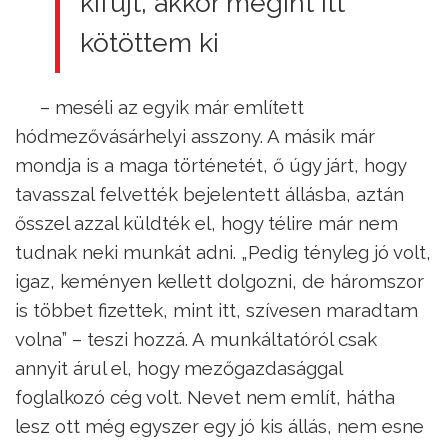
kifújt, akkor megint itt
kötöttem ki
– meséli az egyik már említett
hódmezővásárhelyi asszony. A másik már
mondja is a maga történetét, ő úgy járt, hogy
tavasszal felvették bejelentett állásba, aztán
ősszel azzal küldték el, hogy télire már nem
tudnak neki munkát adni. „Pedig tényleg jó volt,
igaz, keményen kellett dolgozni, de háromszor
is többet fizettek, mint itt, szívesen maradtam
volna” – teszi hozzá. A munkáltatóról csak
annyit árul el, hogy mezőgazdasággal
foglalkozó cég volt. Nevet nem említ, hátha
lesz ott még egyszer egy jó kis állás, nem esne