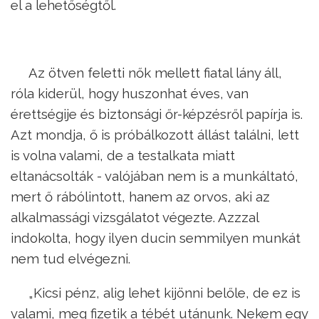
el a lehetőségtől.
Az ötven feletti nők mellett fiatal lány áll,
róla kiderül, hogy huszonhat éves, van
érettségije és biztonsági őr-képzésről papírja is.
Azt mondja, ő is próbálkozott állást találni, lett
is volna valami, de a testalkata miatt
eltanácsolták - valójában nem is a munkáltató,
mert ő rábólintott, hanem az orvos, aki az
alkalmassági vizsgálatot végezte. Azzzal
indokolta, hogy ilyen ducin semmilyen munkát
nem tud elvégezni.
„Kicsi pénz, alig lehet kijönni belőle, de ez is
valami, meg fizetik a tébét utánunk. Nekem egy