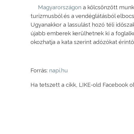
Magyarországon
a kölcsönzött munka
turizmusból és a vendéglátásból elbocsá
Ugyanakkor a lassulást hozó téli idősza
újabb emberek kerülhetnek ki a foglalk
okozhatja a kata szerint adózókat érintő
Forrás:
napi.hu
Ha tetszett a cikk, LIKE-old Facebook o