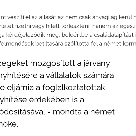
t veszíti el az állását az nem csak anyagilag kerül
etet fizetni vagy hitelt törleszteni, hanem az egész
a kérdőjeleződik meg, beleértbe a családalapítást i
 felmondások betiltására szólította fel a német korm
zegeket mozgósított a járvány
hítésére a vállalatok számára
eljárnia a foglalkoztatottak
yhítése érdekében is a
módosításával - mondta a német
nöke.