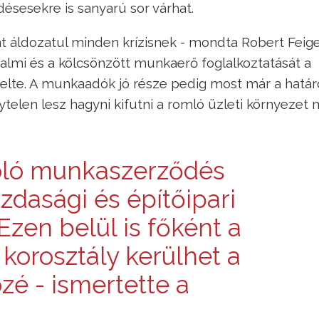
désesekre is sanyarú sor várhat.
nt áldozatul minden krízisnek - mondta Robert Feige
kalmi és a kölcsönzött munkaerő foglalkoztatását a
elte. A munkaadók jó része pedig most már a határ
elen lesz hagyni kifutni a romló üzleti környezet m
zóló munkaszerződés
dasági és építőipari
Ezen belül is főként a
 korosztály kerülhet a
zé - ismertette a