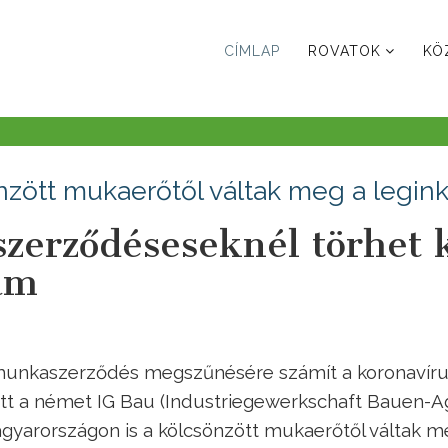
CÍMLAP
ROVATOK
KÖ
nzött mukaerőtől váltak meg a legin
szerződéseseknél törhet 
lám
 munkaszerződés megszűnésére számít a koronavíru
t a német IG Bau (Industriegewerkschaft Bauen-Ag
agyarországon is a kölcsönzött mukaerőtől váltak m