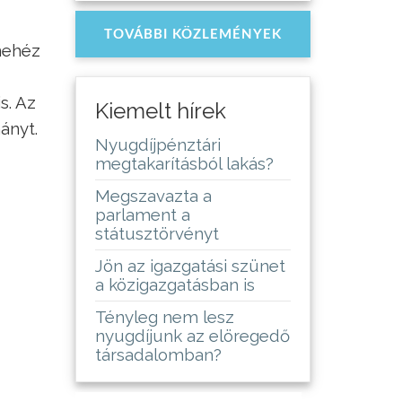
TOVÁBBI KÖZLEMÉNYEK
 nehéz
s. Az
Kiemelt hírek
ányt.
Nyugdíjpénztári
megtakarításból lakás?
Megszavazta a
parlament a
státusztörvényt
Jön az igazgatási szünet
a közigazgatásban is
Tényleg nem lesz
nyugdíjunk az elöregedő
társadalomban?