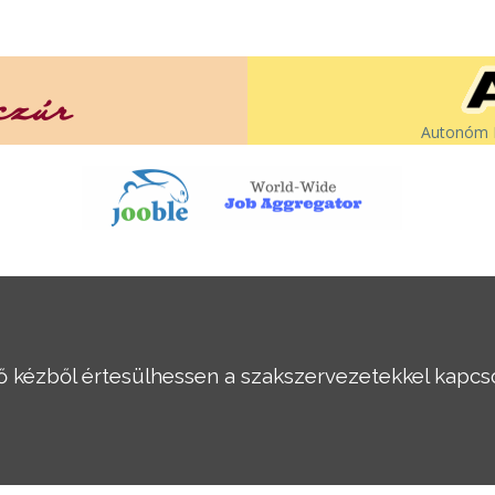
Autonóm É
ső kézből értesülhessen a szakszervezetekkel kapcso