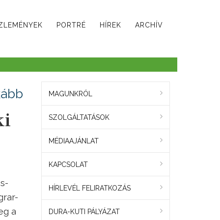
ZLEMÉNYEK
PORTRÉ
HÍREK
ARCHÍV
kább
MAGUNKRÓL
ki
SZOLGÁLTATÁSOK
MÉDIAAJÁNLAT
KAPCSOLAT
s-
HÍRLEVÉL FELIRATKOZÁS
rar-
eg a
DURA-KUTI PÁLYÁZAT