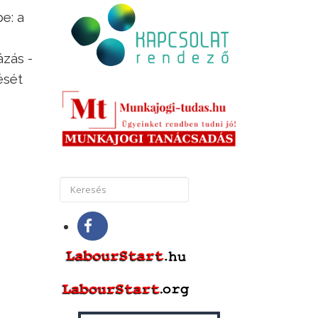
e: a
ázás -
ését