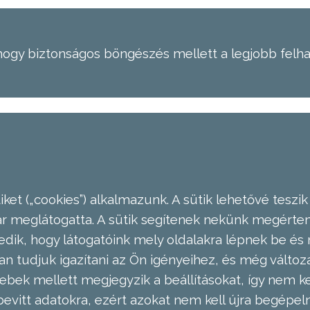
hogy biztonságos böngészés mellett a legjobb felh
ket („cookies”) alkalmazunk. A sütik lehetővé teszik
meglátogatta. A sütik segítenek nekünk megérteni
dik, hogy látogatóink mely oldalakra lépnek be és 
n tudjuk igazítani az Ön igényeihez, és még válto
ebek mellett megjegyzik a beállításokat, így nem kel
evitt adatokra, ezért azokat nem kell újra begépel