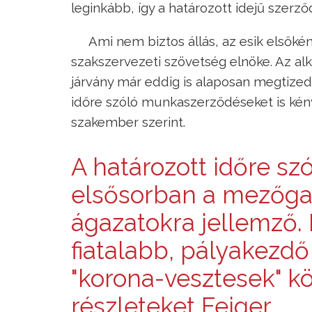
leginkább, így a határozott idejű szerző
Ami nem biztos állás, az esik elsőké
szakszervezeti szövetség elnöke. Az al
járvány már eddig is alaposan megtized
időre szóló munkaszerződéseket is kényt
szakember szerint.
A határozott időre s
elsősorban a mezőgaz
ágazatokra jellemző. 
fiatalabb, pályakezdő
"korona-vesztesek" kö
részleteket Feiger.