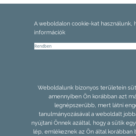
A weboldalon cookie-kat használunk, 
információk
Rendben
Weboldalunk bizonyos területein süti
amennyiben Ön korábban azt már 
legnépszerűbb, mert látni enge
tanulmányozásával a weboldalt jobba
nyújtani Önnek azáltal, hogy a sütik egy
lép, emlékeznek az Ön által korábban b