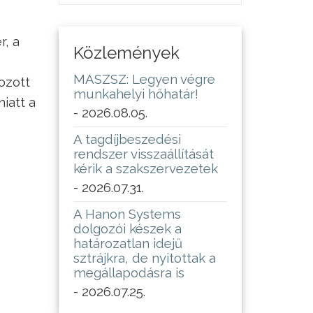
r, a
Közlemények
MASZSZ: Legyen végre
ozott
munkahelyi hőhatár!
iatt a
- 2026.08.05.
A tagdíjbeszedési
rendszer visszaállítását
kérik a szakszervezetek
- 2026.07.31.
A Hanon Systems
dolgozói készek a
határozatlan idejű
sztrájkra, de nyitottak a
megállapodásra is
- 2026.07.25.