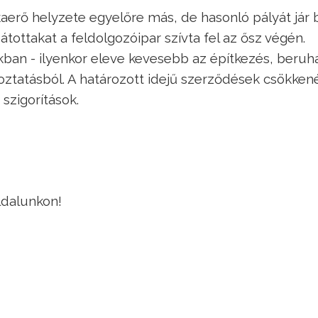
erő helyzete egyelőre más, de hasonló pályát jár b
tottakat a feldolgozóipar szívta fel az ősz végén.
kban - ilyenkor eleve kevesebb az építkezés, beruh
oztatásból. A határozott idejű szerződések csökken
 szigorítások.
ldalunkon!