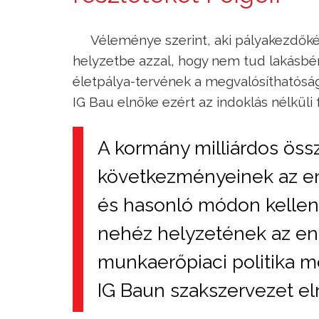
Véleménye szerint, aki pályakezdőkén
helyzetbe azzal, hogy nem tud lakásbérl
életpálya-tervének a megvalósíthatóság
IG Bau elnöke ezért az indoklás nélküli
A kormány milliárdos öss
következményeinek az eny
és hasonló módon kellene 
nehéz helyzetének az en
munkaerőpiaci politika 
IG Baun szakszervezet el