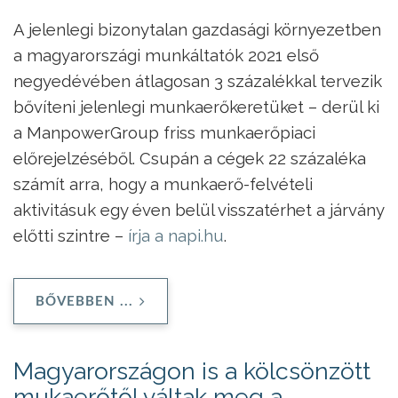
A jelenlegi bizonytalan gazdasági környezetben
a magyarországi munkáltatók 2021 első
negyedévében átlagosan 3 százalékkal tervezik
bővíteni jelenlegi munkaerőkeretüket – derül ki
a ManpowerGroup friss munkaerőpiaci
előrejelzéséből. Csupán a cégek 22 százaléka
számít arra, hogy a munkaerő-felvételi
aktivitásuk egy éven belül visszatérhet a járvány
előtti szintre –
írja a napi.hu
.
BŐVEBBEN ...
Magyarországon is a kölcsönzött
mukaerőtől váltak meg a