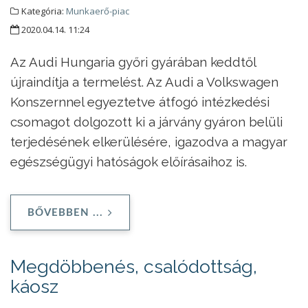
Kategória:
Munkaerő-piac
2020.04.14. 11:24
Az Audi Hungaria győri gyárában keddtől
újraindítja a termelést. Az Audi a Volkswagen
Konszernnel egyeztetve átfogó intézkedési
csomagot dolgozott ki a járvány gyáron belüli
terjedésének elkerülésére, igazodva a magyar
egészségügyi hatóságok előírásaihoz is.
BŐVEBBEN ...
Megdöbbenés, csalódottság,
káosz