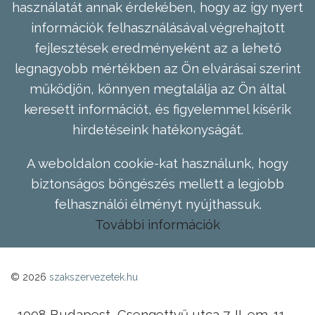
használatát annak érdekében, hogy az így nyert
információk felhasználásával végrehajtott
fejlesztések eredményeként az a lehető
legnagyobb mértékben az Ön elvárásai szerint
működjön, könnyen megtalálja az Ön által
keresett információt, és figyelemmel kísérik
hirdetéseink hatékonyságát.
A weboldalon cookie-kat használunk, hogy
biztonságos böngészés mellett a legjobb
felhasználói élményt nyújthassuk.
További információk
© 2026
szakszervezetek.hu
1098 Budapest, Csengettyű utca 7. II. em. 11.