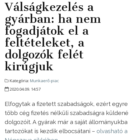
Válságkezelés a
gyárban: ha nem
fogadjátok el a
feltételeket, a
dolgozók felét
kirúgjuk
Kategória:
Munkaerő-piac
2020.04.09. 14:57
Elfogytak a fizetett szabadságok, ezért egyre
több cég fizetés nélküli szabadságra küldené
dolgozóit. A gyárak már a saját állományukba
tartozókat is kezdik elbocsátani –
olvasható a
Népszava cikkében
.