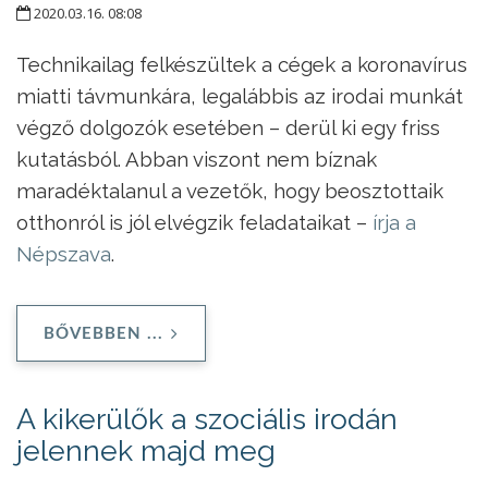
2020.03.16. 08:08
Technikailag felkészültek a cégek a koronavírus
miatti távmunkára, legalábbis az irodai munkát
végző dolgozók esetében – derül ki egy friss
kutatásból. Abban viszont nem bíznak
maradéktalanul a vezetők, hogy beosztottaik
otthonról is jól elvégzik feladataikat –
írja a
Népszava
.
BŐVEBBEN ...
A kikerülők a szociális irodán
jelennek majd meg