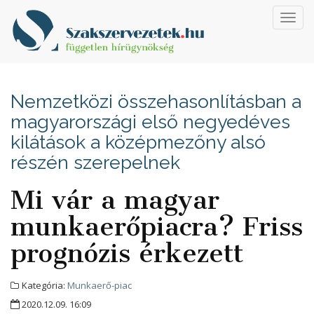
Toggl
navig
Nemzetközi összehasonlításban a
magyarországi első negyedéves
kilátások a középmezőny alsó
részén szerepelnek
Mi vár a magyar
munkaerőpiacra? Friss
prognózis érkezett
Kategória:
Munkaerő-piac
2020.12.09. 16:09