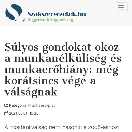
Toggl
navig
Súlyos gondokat okoz
a munkanélküliség és
munkaerőhiány: még
korátsincs vége a
válságnak
Kategória:
Munkaerő-piac
2021.06.01. 15:26
A mostani válság nem hasonlít a 2008-ashoz: