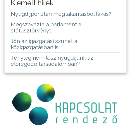
Kiemelt hírek
Nyugdíjpénztári megtakarításból lakás?
Megszavazta a parlament a
státusztörvényt
Jön az igazgatási szünet a
közigazgatásban is
Tényleg nem lesz nyugdíjunk az
elöregedő társadalomban?