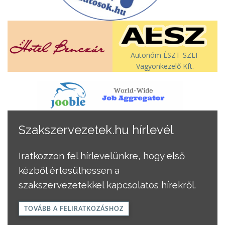
Autonóm ÉSZT-SZEF
Vagyonkezelő Kft.
Szakszervezetek.hu hírlevél
Iratkozzon fel hírlevelünkre, hogy első
kézből értesülhessen a
szakszervezetekkel kapcsolatos hírekről.
TOVÁBB A FELIRATKOZÁSHOZ