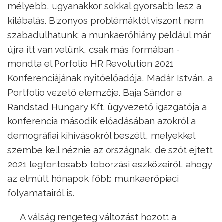
mélyebb, ugyanakkor sokkal gyorsabb lesz a
kilábalás. Bizonyos problémáktól viszont nem
szabadulhatunk: a munkaerőhiány például már
újra itt van velünk, csak más formában -
mondta el Porfolio HR Revolution 2021
Konferenciájának nyitóelőadója, Madár István, a
Portfolio vezető elemzője. Baja Sándor a
Randstad Hungary Kft. ügyvezető igazgatója a
konferencia második előadásában azokról a
demográfiai kihívásokról beszélt, melyekkel
szembe kell néznie az országnak, de szót ejtett
2021 legfontosabb toborzási eszközeiről, ahogy
az elmúlt hónapok főbb munkaerőpiaci
folyamatairól is.
A válság rengeteg változást hozott a