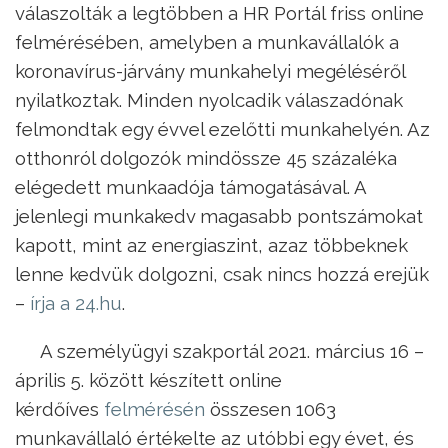
válaszolták a legtöbben a HR Portál friss online
felmérésében, amelyben a munkavállalók a
koronavírus-járvány munkahelyi megéléséről
nyilatkoztak. Minden nyolcadik válaszadónak
felmondtak egy évvel ezelőtti munkahelyén. Az
otthonról dolgozók mindössze 45 százaléka
elégedett munkaadója támogatásával. A
jelenlegi munkakedv magasabb pontszámokat
kapott, mint az energiaszint, azaz többeknek
lenne kedvük dolgozni, csak nincs hozzá erejük
–
írja a 24.hu
.
A személyügyi szakportál 2021. március 16 –
április 5. között készített online
kérdőíves
felmérésén
összesen 1063
munkavállaló értékelte az utóbbi egy évet, és