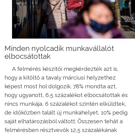
Minden nyolcadik munkavállalót
elbocsátottak
A felmérés készítői megkérdezték azt is,
hogy a kitöltő a tavaly márciusi helyzethez
képest most hol dolgozik. 78% mondta azt,
hogy ugyanott, 6,5 százalékot elbocsátottak és
nincs munkája, 6 százalékot szintén elküldtek,
de időközben talált új munkahelyet, 10% pedig
saját elhatározásból váltott. Összesen tehát a
felmérésben résztvevők 12,5 százalékának