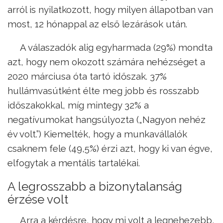
arról is nyilatkozott, hogy milyen állapotban van
most, 12 hónappal az első lezárások után.
A válaszadók alig egyharmada (29%) mondta
azt, hogy nem okozott számára nehézséget a
2020 márciusa óta tartó időszak. 37%
hullámvasútként élte meg jobb és rosszabb
időszakokkal, míg mintegy 32% a
negatívumokat hangsúlyozta („Nagyon nehéz
év volt.”) Kiemelték, hogy a munkavállalók
csaknem fele (49,5%) érzi azt, hogy ki van égve,
elfogytak a mentális tartalékai.
A legrosszabb a bizonytalanság
érzése volt
Arra a kérdésre, hogy mi volt a legnehezebb,