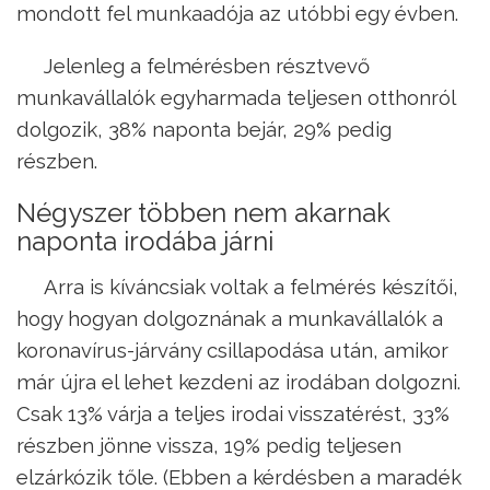
mondott fel munkaadója az utóbbi egy évben.
Jelenleg a felmérésben résztvevő
munkavállalók egyharmada teljesen otthonról
dolgozik, 38% naponta bejár, 29% pedig
részben.
Négyszer többen nem akarnak
naponta irodába járni
Arra is kíváncsiak voltak a felmérés készítői,
hogy hogyan dolgoznának a munkavállalók a
koronavírus-járvány csillapodása után, amikor
már újra el lehet kezdeni az irodában dolgozni.
Csak 13% várja a teljes irodai visszatérést, 33%
részben jönne vissza, 19% pedig teljesen
elzárkózik tőle. (Ebben a kérdésben a maradék