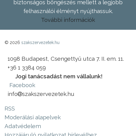
biztonságos böngészés mellett a legjobb
felhasználói élményt nyújthassuk.
További információk
© 2026
szakszervezetek.hu
1098 Budapest, Csengettyű utca 7. II. em. 11.
+36 1 3384 059
Jogi tanácsadást nem vállalunk!
Facebook
info
szakszervezetek.hu
RSS
Moderálási alapelvek
Adatvédelem
Hozzájáruló nyilatkozat hírlevélhez