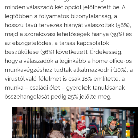
minden válaszadó két opciót jelölhetett be. A
legtöbben a folyamatos bizonytalanság, a
hosszú távú tervezés hiányát válaszolták (58%),
majd a szórakozási lehetőségek hiánya (39%) és
az elszigetelődés, a társas kapcsolatok
beszűkülése (36%) következett. Érdekesség,
hogy a válaszadók a leginkább a home office-os
munkavégzéshez tudtak alkalmazkodni (10%), a
vírustól való félelmet is csak 18% említette, a
munka – családi élet – gyerekek tanulásának
összehangolását pedig 25% jelölte meg.