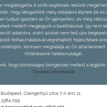
meglátogatta. A sütik segítenek nekünk megérteni
dik, hogy látogatóink mely oldalakra lépnek be és 
n tudjuk igazítani az Ön igényeihez, és még válto
ebek mellett megjegyzik a beállításokat, így nem kel
evitt adatokra, ezért azokat nem kell újra begépel
ációk felhasználásával végrehajtott fejlesztések 
működjön, könnyen megtalálja az Ön által keresett 
hirdetéseink hatékonyságát.
nk, hogy biztonságos böngészés mellett a legjobb 
További információk
Budapest, Csengettyű utca 7. II. em. 11.
1 3384 059