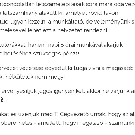
átgondolatlan létszámelépítések sora mára oda vez
létszámhiány alakult ki, amelyet rövid távon
g tud ugyan kezelni a munkáltató, de véleményünk s
melésével lehet ezt a helyzetet rendezni.
úlórákkal, hanem napi 8 órai munkával akarjuk
lhetéséhez szükséges pénzt!
ervezet vezetése egyedül ki tudja vívni a magasabb
k, nélkületek nem megy!
rvényesítjük jogos igényeinket, akkor ne várjunk ar
i!
nkat és üzenjük meg T. Cégvezető úrnak, hogy az ál
alapbéremelés - amellett, hogy megalázó – számunk