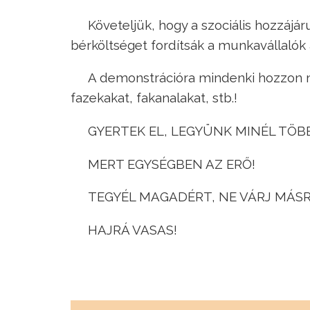
Követeljük, hogy a szociális hozzájár
bérköltséget fordítsák a munkavállaló
A demonstrációra mindenki hozzon m
fazekakat, fakanalakat, stb.!
GYERTEK EL, LEGYÜNK MINÉL TÖB
MERT EGYSÉGBEN AZ ERŐ!
TEGYÉL MAGADÉRT, NE VÁRJ MÁSR
HAJRÁ VASAS!