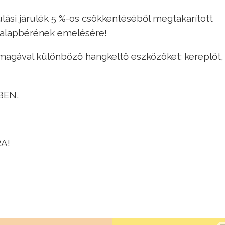
ulási járulék 5 %-os csökkentéséből megtakarított
k alapbérének emelésére!
agával különböző hangkeltő eszközöket: kereplőt, 
BEN,
A!