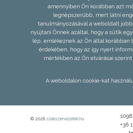
amennyiben Ön korábban azt már 
legnépszerűbb, mert látni enge
tanulmányozásával a weboldalt jobba
nyújtani Önnek azáltal, hogy a sütik egy
lép, emlékeznek az Ön által korábban b
érdekében, hogy az így nyert inform
mértékben az Ön elvárásai szerint 
A weboldalon cookie-kat használu
1098 
© 2026
szakszervezetek.hu
+36 