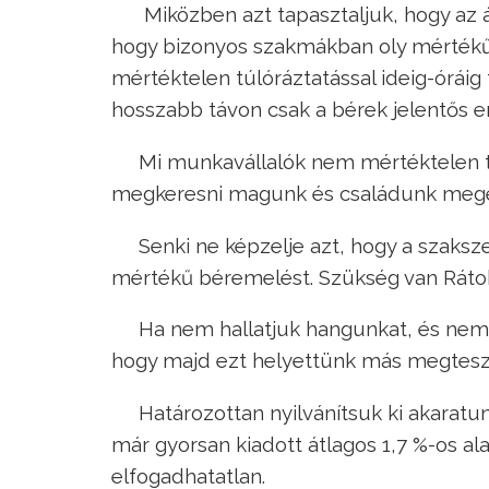
Miközben azt tapasztaljuk, hogy az 
hogy bizonyos szakmákban oly mértékű 
mértéktelen túlóráztatással ideig-órái
hosszabb távon csak a bérek jelentős e
Mi munkavállalók nem mértéktelen t
megkeresni magunk és családunk megé
Senki ne képzelje azt, hogy a szaksz
mértékű béremelést. Szükség van Ráto
Ha nem hallatjuk hangunkat, és nem é
hogy majd ezt helyettünk más megtesz
Határozottan nyilvánítsuk ki akaratu
már gyorsan kiadott átlagos 1,7 %-os 
elfogadhatatlan.