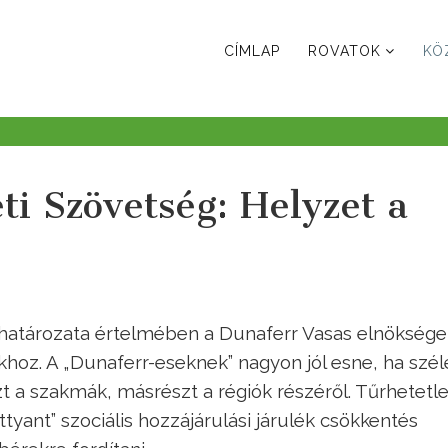
CÍMLAP
ROVATOK
KÖ
ti Szövetség: Helyzet a
et határozata értelmében a Dunaferr Vasas elnöksége
ókhoz. A „Dunaferr-eseknek” nagyon jól esne, ha szél
zt a szakmák, másrészt a régiók részéről. Tűrhetetl
tyant” szociális hozzájárulási járulék csökkentés