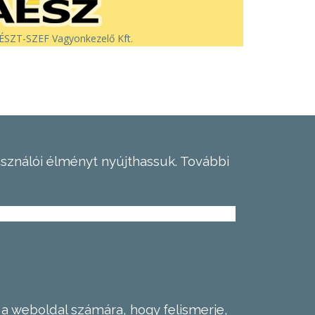
SZT-SZEF Vagyonkezelő Kft.
asználói élményt nyújthassuk.
További
 a weboldal számára, hogy felismerje,