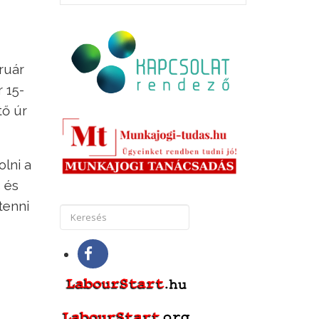
ruár
 15-
tő úr
lni a
 és
tenni