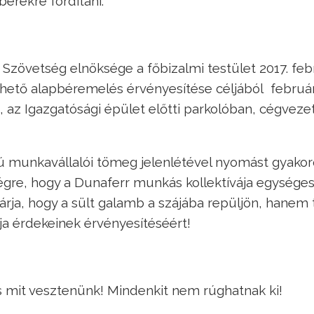
bérekre fordítani.
 Szövetség elnöksége a főbizalmi testület 2017. feb
rezhető alapbéremelés érvényesítése céljából február
n, az Igazgatósági épület előtti parkolóban, cégveze
 munkavállalói tömeg jelenlétével nyomást gyakoro
gre, hogy a Dunaferr munkás kollektívája egységes
várja, hogy a sült galamb a szájába repüljön, hanem 
dja érdekeinek érvényesítéséért!
s mit vesztenünk! Mindenkit nem rúghatnak ki!