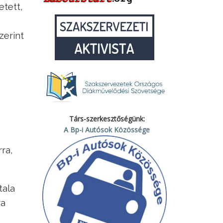
etett,
zerint
Társ-szerkesztőségünk:
A Bp-i Autósok Közössége
ra,
tala
ra