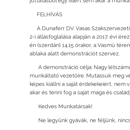
juttatásból egy fillért sem akar a munka
FELHÍVÁS
A Dunaferr DV. Vasas Szakszervezeti
2-i állásfoglalása alapján a 2017. évi é
én (szerdán) 14.15 órakor, a Vasmű tére
ablaka alatt demonstrációt szervez.
A demonstráció célja: Nagy létszámú
munkáltató vezetőire. Mutassuk meg vé
képes kiállni a saját érdekekeiért, nem 
akar és tenni fog a saját maga és csalá
Kedves Munkatársak!
Ne legyünk gyávák, ne féljünk, ninc