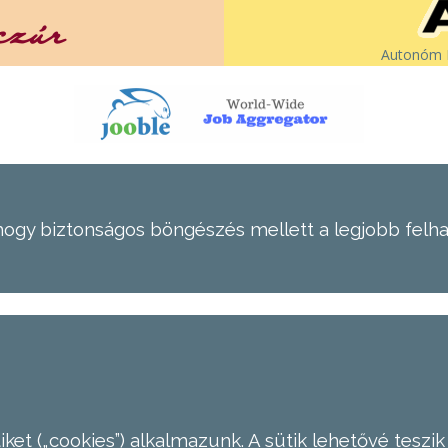
Autonóm É
hogy biztonságos böngészés mellett a legjobb felh
ket („cookies”) alkalmazunk. A sütik lehetővé teszik