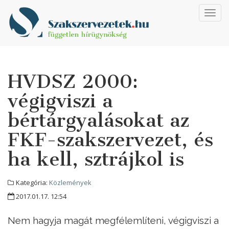
Toggl
navig
HVDSZ 2000:
végigviszi a
bértárgyalásokat az
FKF-szakszervezet, és
ha kell, sztrájkol is
Kategória:
Közlemények
2017.01.17. 12:54
Nem hagyja magát megfélemlíteni, végigviszi a