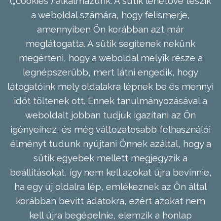
(„cookies”) alkalmazunk. A sütik lehetővé teszik
a weboldal számára, hogy felismerje,
amennyiben Ön korábban azt már
meglátogatta. A sütik segítenek nekünk
megérteni, hogy a weboldal melyik része a
legnépszerűbb, mert látni engedik, hogy
látogatóink mely oldalakra lépnek be és mennyi
időt töltenek ott. Ennek tanulmányozásával a
weboldalt jobban tudjuk igazítani az Ön
igényeihez, és még változatosabb felhasználói
élményt tudunk nyújtani Önnek azáltal, hogy a
sütik egyebek mellett megjegyzik a
beállításokat, így nem kell azokat újra bevinnie,
ha egy új oldalra lép, emlékeznek az Ön által
korábban bevitt adatokra, ezért azokat nem
kell újra begépelnie, elemzik a honlap