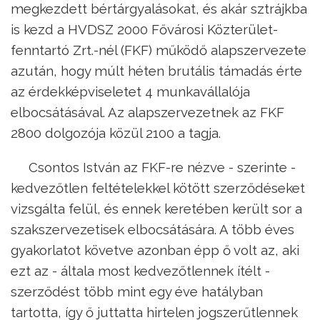
megkezdett bértárgyalásokat, és akár sztrájkba
is kezd a HVDSZ 2000 Fővárosi Közterület-
fenntartó Zrt.-nél (FKF) működő alapszervezete
azután, hogy múlt héten brutális támadás érte
az érdekképviseletet 4 munkavállalója
elbocsátásával. Az alapszervezetnek az FKF
2800 dolgozója közül 2100 a tagja.
Csontos István az FKF-re nézve - szerinte -
kedvezőtlen feltételekkel kötött szerződéseket
vizsgálta felül, és ennek keretében került sor a
szakszervezetisek elbocsátására. A több éves
gyakorlatot követve azonban épp ő volt az, aki
ezt az - általa most kedvezőtlennek ítélt -
szerződést több mint egy éve hatályban
tartotta, így ő juttatta hirtelen jogszerűtlennek