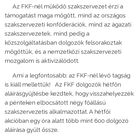
Az FKF-nél működő szakszervezet érzi a
támogatást maga mögött, mind az országos
szakszervezeti konföderációk, mind az ágazati
szakszervezetek, mind pedig a
közszolgáltatásban dolgozók felsorakoztak
mögöttük, és a nemzetközi szakszervezeti
mozgalom is aktivizálódott.
Ami a legfontosabb: az FKF-nél lévő tagság
is kiáll mellettük! Az FKF dolgozók hétfőn
aláírásgyűjtésbe kezdtek, hogy visszahelyezzék
a pénteken elbocsátott négy főállású
szakszervezetis alkalmazottat. A hétfői
akcióban egy óra alatt több mint 600 dolgozó
aláírása gyűlt össze.