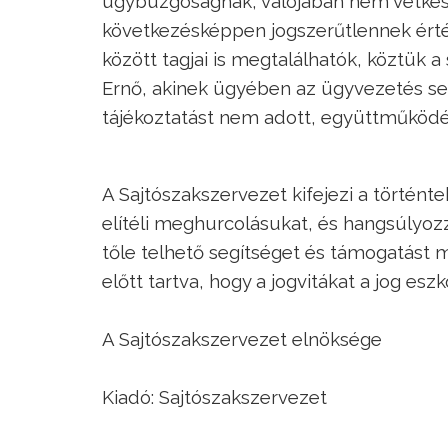
ügybuzgóságnak, valójában nem vétkes
következésképpen jogszerűtlennek értéke
között tagjai is megtalálhatók, köztük a
Ernő, akinek ügyében az ügyvezetés 
tájékoztatást nem adott, együttműködé
A Sajtószakszervezet kifejezi a történte
elítéli meghurcolásukat, és hangsúlyo
tőle telhető segítséget és támogatást m
előtt tartva, hogy a jogvitákat a jog esz
A Sajtószakszervezet elnöksége
Kiadó: Sajtószakszervezet