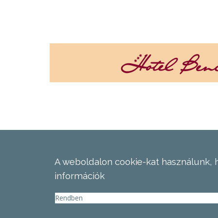
A weboldalon cookie-kat használunk, 
információk
Rendben