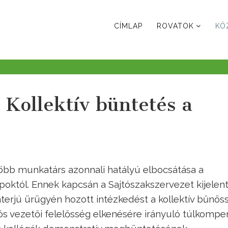
CÍMLAP
ROVATOK
KÖ
 Kollektív büntetés a
 több munkatárs azonnali hatályú elbocsátása a
októl. Ennek kapcsán a Sajtószakszervezet kijelent
nterjú ürügyén hozott intézkedést a kollektív bűnös
lós vezetői felelősség elkenésére irányuló túlkompe