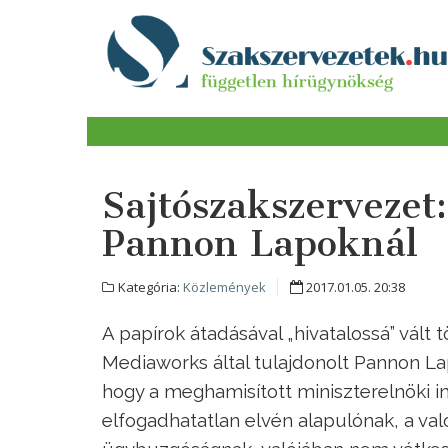
Sajtószakszervezet:
Pannon Lapoknál
Kategória:
Közlemények
2017.01.05. 20:38
A papírok átadásával „hivatalossá” vált
Mediaworks által tulajdonolt Pannon Lap
hogy a meghamisított miniszterelnöki i
elfogadhatatlan elvén alapulónak, a va