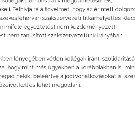
 kollégák demonstratív megbüntetésének,
li. Felhívja rá a figyelmet, hogy az érintett dolgoz
 székesfehérvári szakszervezeti titkárhelyettes Klec
semmiféle egyeztetést nem kezdeményezett,
st nem tanúsított szakszervezetünk irányában.
kben lényegében vétlen kollégák iránti szolidaritásá
zza, hogy mint más ügyekben a korábbiakban is, mi
egad nekik, beleértve a jogi vonatkozásokat is, sz
közeivel kell és lehet megoldani.