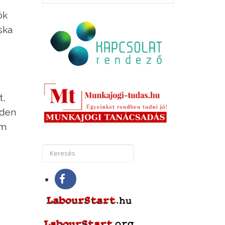
ók
ska
t,
nden
em