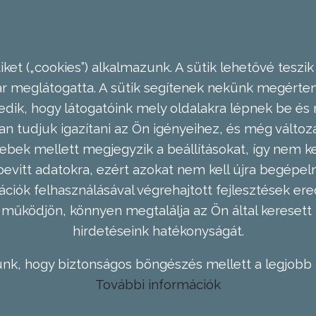
ket („cookies”) alkalmazunk. A sütik lehetővé teszik
meglátogatta. A sütik segítenek nekünk megérteni
dik, hogy látogatóink mely oldalakra lépnek be és 
n tudjuk igazítani az Ön igényeihez, és még válto
ebek mellett megjegyzik a beállításokat, így nem kel
evitt adatokra, ezért azokat nem kell újra begépel
ációk felhasználásával végrehajtott fejlesztések 
működjön, könnyen megtalálja az Ön által keresett 
hirdetéseink hatékonyságát.
nk, hogy biztonságos böngészés mellett a legjobb 
További információk