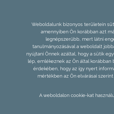
Weboldalunk bizonyos területein süti
amennyiben Ön korábban azt már 
legnépszerűbb, mert látni enge
tanulmányozásával a weboldalt jobba
nyújtani Önnek azáltal, hogy a sütik egy
lép, emlékeznek az Ön által korábban b
érdekében, hogy az így nyert inform
mértékben az Ön elvárásai szerint 
A weboldalon cookie-kat használu