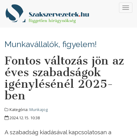
Toggl
navig
Munkavállalók, figyelem!
Fontos változás jön az
éves szabadságok
igénylésénél 2025-
ben
Kategória:
Munkajog
2024.12.15. 10:38
A szabadság kiadásával kapcsolatosan a