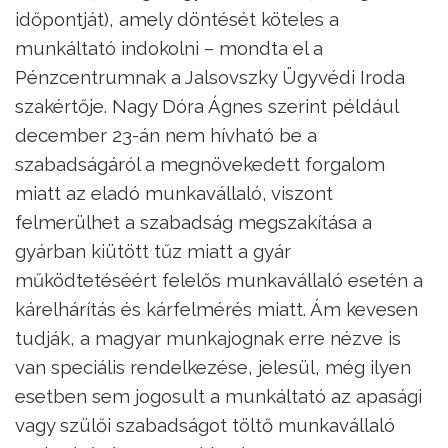
időpontját), amely döntését köteles a
munkáltató indokolni – mondta el a
Pénzcentrumnak a Jalsovszky Ügyvédi Iroda
szakértője. Nagy Dóra Ágnes szerint például
december 23-án nem hívható be a
szabadságáról a megnövekedett forgalom
miatt az eladó munkavállaló, viszont
felmerülhet a szabadság megszakítása a
gyárban kiütött tűz miatt a gyár
működtetéséért felelős munkavállaló esetén a
kárelhárítás és kárfelmérés miatt. Ám kevesen
tudják, a magyar munkajognak erre nézve is
van speciális rendelkezése, jelesül, még ilyen
esetben sem jogosult a munkáltató az apasági
vagy szülői szabadságot töltő munkavállaló