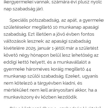
ikergyermekei vannak, számára évi plusz nyolc
nap szabadság jár).
Speciális pótszabadság, az apát, a gyermeke
születésekor megillető 10 munkanap apasági
szabadság. Ezt illetően a jövő évben fontos
változások lesznek: az apasági szabadság
kivételére 2025. január 1-jétől már a születést
követő négy hónapon belül lesz lehetőség az
eddigi kettő helyett, és a munkavállalót a
gyermeke hároméves koráig megillető 44
munkanap szülői szabadság. Ezeket, ugyanis
nem kötelező a tárgyévben kiadni, és
mértéküket nem kell arányosítani akkor, ha a
munkaviszony év közben kezdődik.