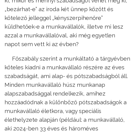
ki, mikor és mennyi szabadságot vehet még ki,
„bezárhat-e” az iroda két ünnep között és
kötelező jelleggel „kényszerpihenőre”
küldhetőek-e a munkavállalók, illetve mi lesz
azzal a munkavállalóval, aki még egyetlen
napot sem vett ki az évben?
Főszabály szerint a munkáltató a tárgyévben
köteles kiadni a munkavállaló részére az éves
szabadságát, ami alap- és pótszabadságból áll.
Minden munkavállaló húsz munkanap
alapszabadsággal rendelkezik, amihez
hozzáadódnak a különböző pótszabadságok a
munkavállaló életkora, vagy speciális
élethelyzete alapján (például: a munkavállaló,
aki 2024-ben 33 éves és hároméves