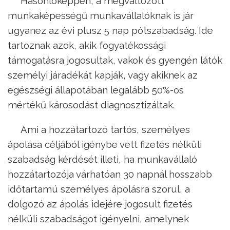
Hasonlóképpen, a megváltozott
munkaképességű munkavállalóknak is jár
ugyanez az évi plusz 5 nap pótszabadság. Ide
tartoznak azok, akik fogyatékossági
támogatásra jogosultak, vakok és gyengén látók
személyi járadékát kapják, vagy akiknek az
egészségi állapotában legalább 50%-os
mértékű károsodást diagnosztizáltak.
Ami a hozzátartozó tartós, személyes
ápolása céljából igénybe vett fizetés nélküli
szabadság kérdését illeti, ha munkavállaló
hozzátartozója várhatóan 30 napnál hosszabb
időtartamú személyes ápolásra szorul, a
dolgozó az ápolás idejére jogosult fizetés
nélküli szabadságot igényelni, amelynek