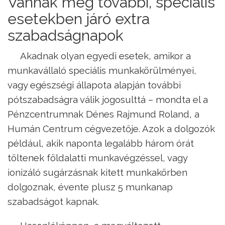
Vannak még további, speciális
esetekben járó extra
szabadságnapok
Akadnak olyan egyedi esetek, amikor a
munkavállaló speciális munkakörülményei,
vagy egészségi állapota alapján további
pótszabadságra válik jogosulttá – mondta el a
Pénzcentrumnak Dénes Rajmund Roland, a
Humán Centrum cégvezetője. Azok a dolgozók
például, akik naponta legalább három órát
töltenek földalatti munkavégzéssel, vagy
ionizáló sugárzásnak kitett munkakörben
dolgoznak, évente plusz 5 munkanap
szabadságot kapnak.