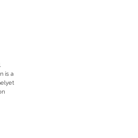
l
n is a
melyet
on