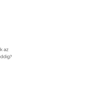
k az
eddig?