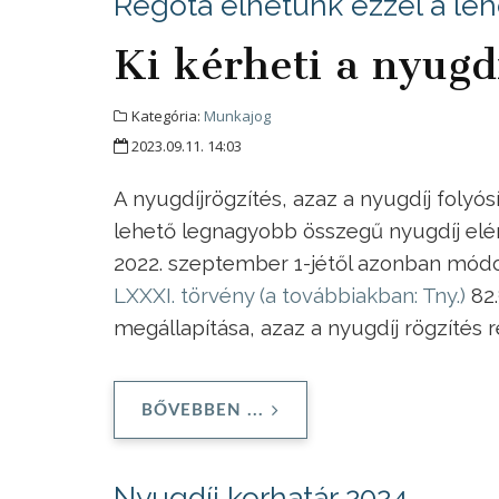
Régóta élhetünk ezzel a le
Ki kérheti a nyugd
Kategória:
Munkajog
2023.09.11. 14:03
A nyugdíjrögzítés, azaz a nyugdíj folyó
lehető legnagyobb összegű nyugdíj el
2022. szeptember 1-jétől azonban mód
LXXXI. törvény (a továbbiakban: Tny.)
82.
megállapítása, azaz a nyugdíj rögzítés 
BŐVEBBEN ...
Nyugdíj korhatár 2024