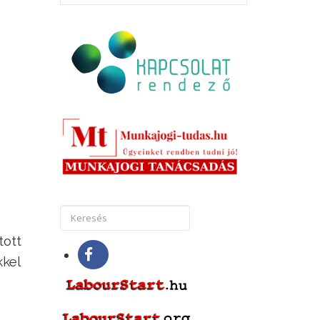
tott
kkel