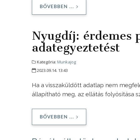
BŐVEBBEN ...
Nyugdíj: érdemes p
adategyeztetést
Kategória:
Munkajog
2023.09.14. 13:43
Ha a visszaküldött adatlap nem megfelel
állapítható meg, az ellátás folyósítása s
BŐVEBBEN ...