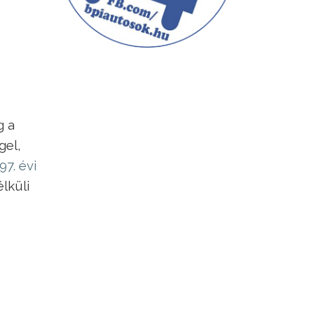
g a
gel,
97. évi
lküli