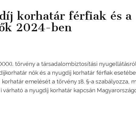
díj korhatár férfiak és a
nők 2024-ben
XXXI. törvény a társadalombiztosítási nyugellátásró
íjkorhatár nők és a nyugdíj korhatár férfiak esetébe
 korhatár emelését a törvény 18. §-a szabályozza, 
 várható a nyugdíj korhatár kapcsán Magyarország