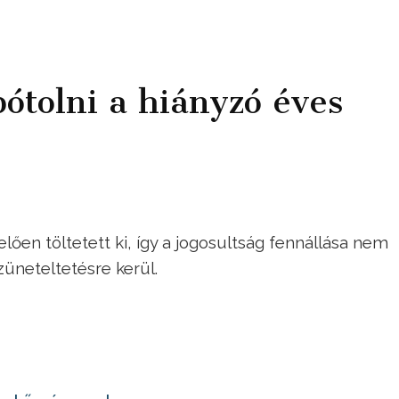
ótolni a hiányzó éves
ően töltetett ki, így a jogosultság fennállása nem
züneteltetésre kerül.