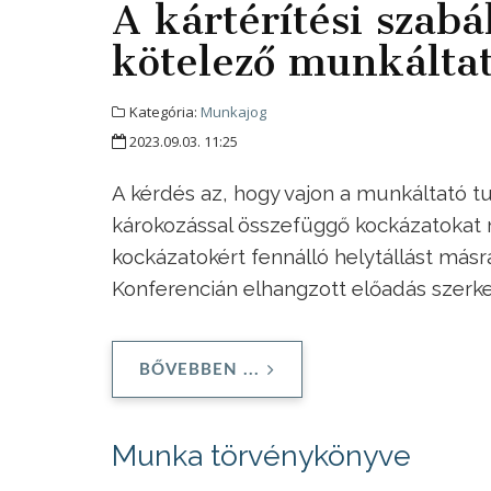
A kártérítési szabá
kötelező munkáltat
Kategória:
Munkajog
2023.09.03. 11:25
A kérdés az, hogy vajon a munkáltató 
károkozással összefüggő kockázatokat mi
kockázatokért fennálló helytállást másr
Konferencián elhangzott előadás szerke
BŐVEBBEN ...
Munka törvénykönyve