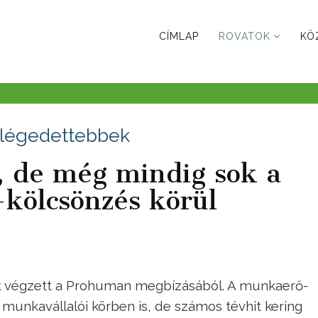
CÍMLAP
ROVATOK
KÖ
elégedettebbek
, de még mindig sok a
kölcsönzés körül
st végzett a Prohuman megbízásából. A munkaerő-
munkavállalói körben is, de számos tévhit kering