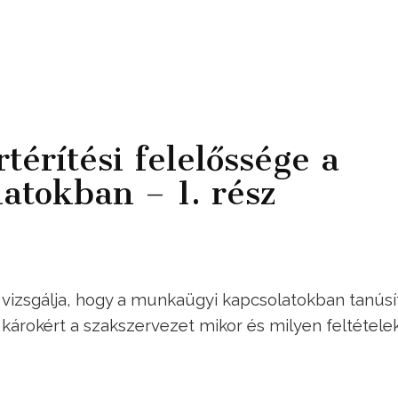
térítési felelőssége a
atokban – 1. rész
 vizsgálja, hogy a munkaügyi kapcsolatokban tanúsí
árokért a szakszervezet mikor és milyen feltétele