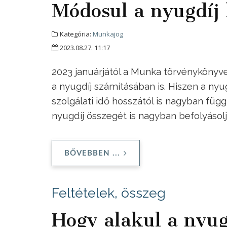
Módosul a nyugdíj 
Kategória:
Munkajog
2023.08.27. 11:17
2023 januárjától a Munka törvénykönyve
a nyugdíj számításában is. Hiszen a n
szolgálati idő hosszától is nagyban függ,
nyugdíj összegét is nagyban befolyásolj
BŐVEBBEN ...
Feltételek, összeg
Hogy alakul a nyug