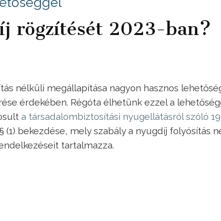
hetőséggel
íj rögzítését 2023-ban?
sítás nélküli megállapítása nagyon hasznos lehetősé
érése érdekében.
Régóta élhetünk ezzel a lehetőség
osult
a társadalombiztosítási nyugellátásról szóló 19
§ (1) bekezdése, mely szabály a nyugdíj folyósítás né
rendelkezéseit tartalmazza.