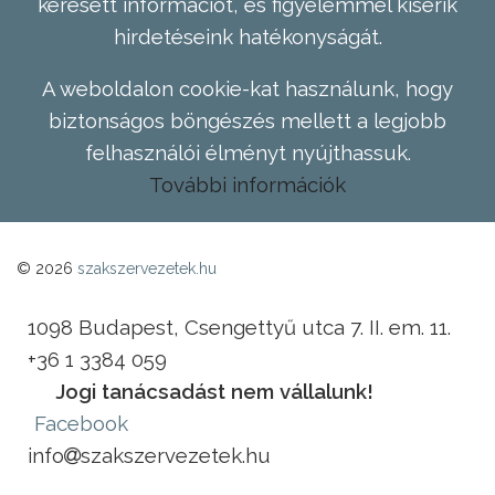
keresett információt, és figyelemmel kísérik
hirdetéseink hatékonyságát.
A weboldalon cookie-kat használunk, hogy
biztonságos böngészés mellett a legjobb
felhasználói élményt nyújthassuk.
További információk
© 2026
szakszervezetek.hu
1098 Budapest, Csengettyű utca 7. II. em. 11.
+36 1 3384 059
Jogi tanácsadást nem vállalunk!
Facebook
info
szakszervezetek.hu