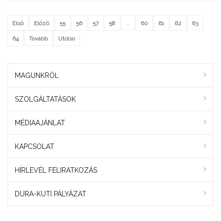
Első
Előző
55
56
57
58
...
60
61
62
63
64
Tovább
Utolsó
MAGUNKRÓL
SZOLGÁLTATÁSOK
MÉDIAAJÁNLAT
KAPCSOLAT
HÍRLEVÉL FELIRATKOZÁS
DURA-KUTI PÁLYÁZAT