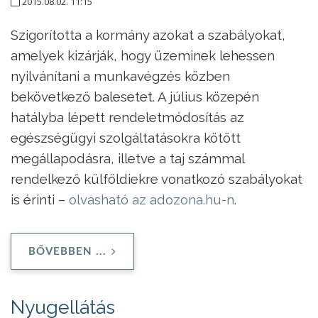
2015.08.02. 11:15
Szigorította a kormány azokat a szabályokat,
amelyek kizárják, hogy üzeminek lehessen
nyilvánítani a munkavégzés közben
bekövetkező balesetet. A július közepén
hatályba lépett rendeletmódosítás az
egészségügyi szolgáltatásokra kötött
megállapodásra, illetve a taj számmal
rendelkező külföldiekre vonatkozó szabályokat
is érinti –
olvasható az adozona.hu-n
.
BŐVEBBEN ...
Nyugellátás