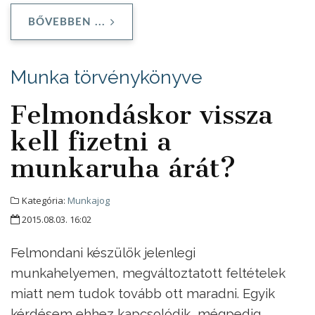
BŐVEBBEN ...
Munka törvénykönyve
Felmondáskor vissza
kell fizetni a
munkaruha árát?
Kategória:
Munkajog
2015.08.03. 16:02
Felmondani készülök jelenlegi
munkahelyemen, megváltoztatott feltételek
miatt nem tudok tovább ott maradni. Egyik
kérdésem ehhez kapcsolódik, mégpedig