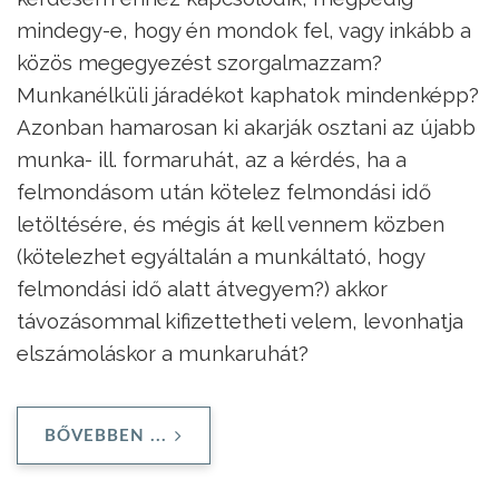
mindegy-e, hogy én mondok fel, vagy inkább a
közös megegyezést szorgalmazzam?
Munkanélküli járadékot kaphatok mindenképp?
Azonban hamarosan ki akarják osztani az újabb
munka- ill. formaruhát, az a kérdés, ha a
felmondásom után kötelez felmondási idő
letöltésére, és mégis át kell vennem közben
(kötelezhet egyáltalán a munkáltató, hogy
felmondási idő alatt átvegyem?) akkor
távozásommal kifizettetheti velem, levonhatja
elszámoláskor a munkaruhát?
BŐVEBBEN ...