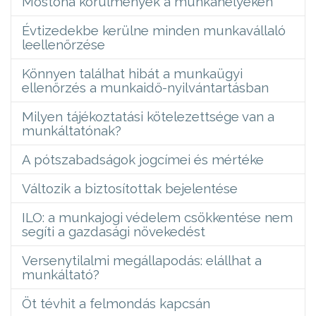
Mostoha körülmények a munkahelyeken
Évtizedekbe kerülne minden munkavállaló
leellenőrzése
Könnyen találhat hibát a munkaügyi
ellenőrzés a munkaidő-nyilvántartásban
Milyen tájékoztatási kötelezettsége van a
munkáltatónak?
A pótszabadságok jogcímei és mértéke
Változik a biztosítottak bejelentése
ILO: a munkajogi védelem csökkentése nem
segíti a gazdasági növekedést
Versenytilalmi megállapodás: elállhat a
munkáltató?
Öt tévhit a felmondás kapcsán