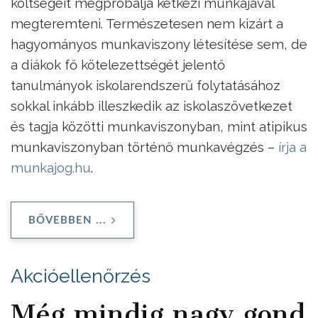
költségeit megpróbálja kétkezi munkájával
megteremteni. Természetesen nem kizárt a
hagyományos munkaviszony létesítése sem, de
a diákok fő kötelezettségét jelentő
tanulmányok iskolarendszerű folytatásához
sokkal inkább illeszkedik az iskolaszövetkezet
és tagja közötti munkaviszonyban, mint atipikus
munkaviszonyban történő munkavégzés –
írja a
munkajog.hu
.
BŐVEBBEN ...
Akcióellenőrzés
Még mindig nagy gond