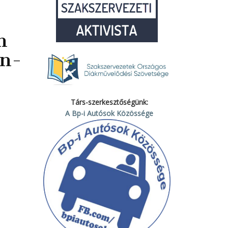
n
án-
Társ-szerkesztőségünk:
A Bp-i Autósok Közössége