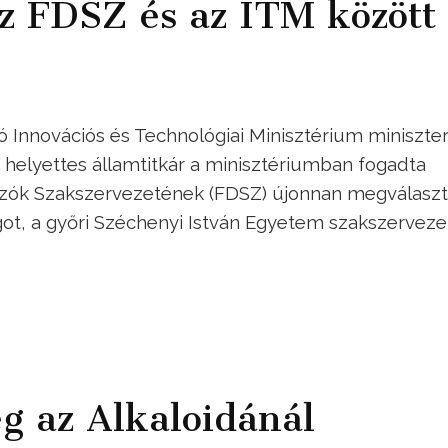
az FDSZ és az ITM között
ó Innovációs és Technológiai Minisztérium miniszter
a helyettes államtitkár a minisztériumban fogadta
gozók Szakszervezetének (FDSZ) újonnan megválaszt
got, a győri Széchenyi István Egyetem szakszervez
g az Alkaloidánál