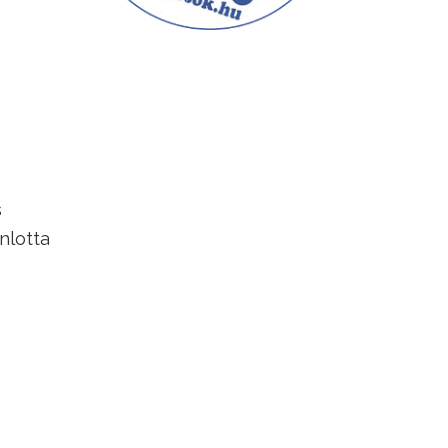
s
nlotta