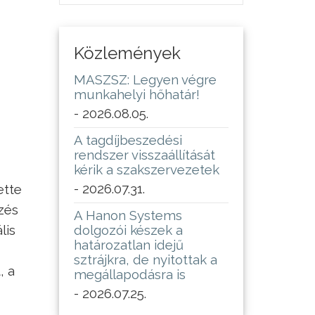
Közlemények
MASZSZ: Legyen végre
munkahelyi hőhatár!
- 2026.08.05.
A tagdíjbeszedési
rendszer visszaállítását
kérik a szakszervezetek
- 2026.07.31.
ette
zés
A Hanon Systems
lis
dolgozói készek a
határozatlan idejű
sztrájkra, de nyitottak a
, a
megállapodásra is
- 2026.07.25.