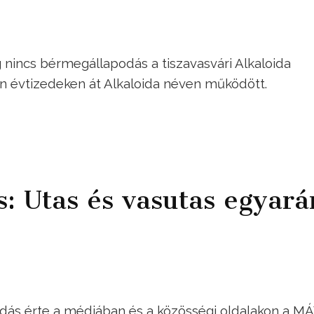
 nincs bérmegállapodás a tiszavasvári Alkaloida
n évtizedeken át Alkaloida néven működött.
s: Utas és vasutas egyará
dás érte a médiában és a közösségi oldalakon a M