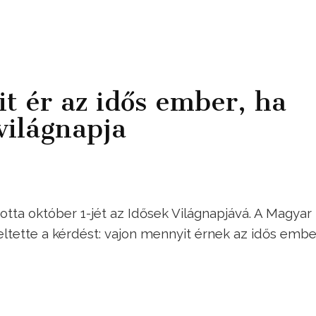
 ér az idős ember, ha
világnapja
tta október 1-jét az Idősek Világnapjává. A Magyar
eltette a kérdést: vajon mennyit érnek az idős emb