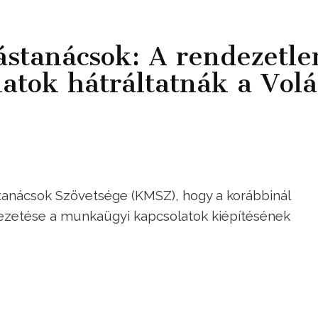
stanácsok: A rendezetle
atok hátráltatnák a Vol
tanácsok Szövetsége (KMSZ), hogy a korábbinál
 vezetése a munkaügyi kapcsolatok kiépítésének