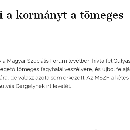
 a kormányt a tömeges
a Magyar Szociális Fórum levélben hívta fel Gulyá
yegető tömeges fagyhalál veszélyére, és újból felajá
ra, de válasz azóta sem érkezett. Az MSZF a kétes
ulyás Gergelynek írt levelét.