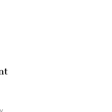
nt
ÁV