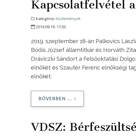
Kapcsolatfelvétel 
Kategória:
Közlemények
2019.09.19. 17:03
2019. szeptember 18-án Palkovics Lászl
Bódis József államtitkár és Horváth Zit
Dráviczki Sándort a Felsőoktatási Dol
elnökét és Szauter Ferenc elnökségi ta
elnökét.
BŐVEBBEN ...
VDSZ: Bérfeszültsé