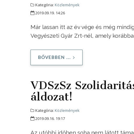
Kategória:
Közlemények
2019.09.19. 14:26
Már lassan itt az év vége és még mindig
Vegyészeti Gyár Zrt-nél, amely korábba
BŐVEBBEN ...
VDSzSz Szolidaritá
áldozat!
Kategória:
Közlemények
2019.09.16. 19:17
Az utóbbi időben soha nem látott táma