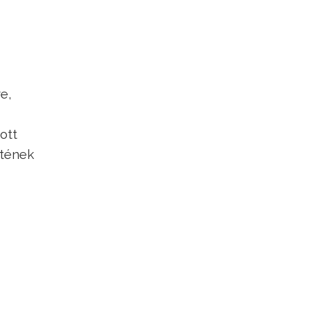
e,
ott
etének