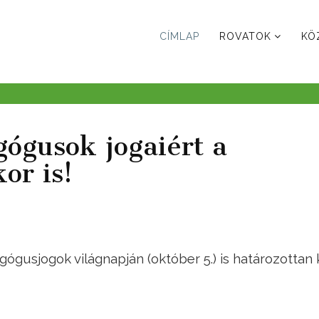
CÍMLAP
ROVATOK
KÖ
gógusok jogaiért a
or is!
usjogok világnapján (október 5.) is határozottan ki