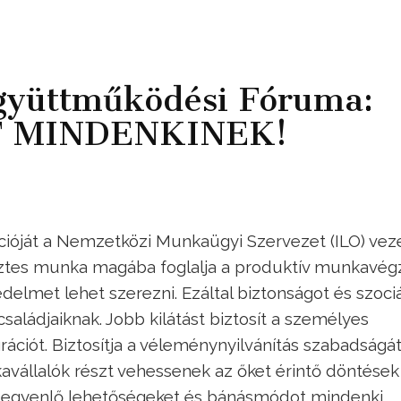
gyüttműködési Fóruma:
 MINDENKINEK!
ióját a Nemzetközi Munkaügyi Szervezet (ILO) vez
tisztes munka magába foglalja a produktív munkavég
delmet lehet szerezni. Ezáltal biztonságot és szociá
aládjaiknak. Jobb kilátást biztosít a személyes
rációt. Biztosítja a véleménynyilvánítás szabadságát
vállalók részt vehessenek az őket érintő döntések
z egyenlő lehetőségeket és bánásmódot mindenki