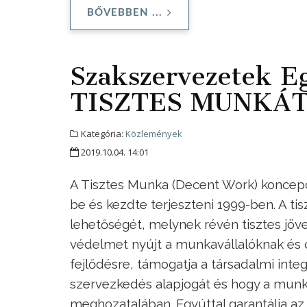
BŐVEBBEN ...
Szakszervezetek E
TISZTES MUNKÁT
Kategória:
Közlemények
2019.10.04. 14:01
A Tisztes Munka (Decent Work) koncepc
be és kezdte terjeszteni 1999-ben. A 
lehetőségét, melynek révén tisztes jöve
védelmet nyújt a munkavállalóknak és cs
fejlődésre, támogatja a társadalmi integ
szervezkedés alapjogát és hogy a munka
meghozatalában. Egyúttal garantálja a