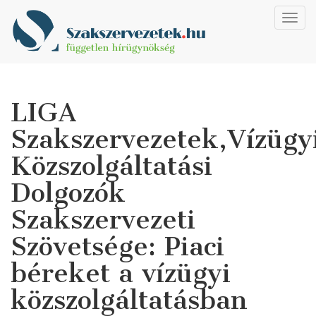
Toggl
navig
LIGA
Szakszervezetek,Vízügy
Közszolgáltatási
Dolgozók
Szakszervezeti
Szövetsége: Piaci
béreket a vízügyi
közszolgáltatásban