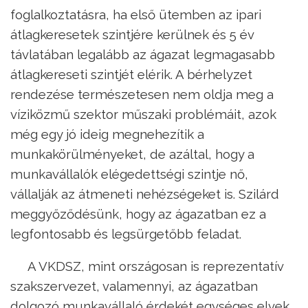
foglalkoztatásra, ha első ütemben az ipari
átlagkeresetek szintjére kerülnek és 5 év
távlatában legalább az ágazat legmagasabb
átlagkereseti szintjét elérik. A bérhelyzet
rendezése természetesen nem oldja meg a
víziközmű szektor műszaki problémáit, azok
még egy jó ideig megnehezítik a
munkakörülményeket, de azáltal, hogy a
munkavállalók elégedettségi szintje nő,
vállalják az átmeneti nehézségeket is. Szilárd
meggyőződésünk, hogy az ágazatban ez a
legfontosabb és legsürgetőbb feladat.
A VKDSZ, mint országosan is reprezentatív
szakszervezet, valamennyi, az ágazatban
dolgozó munkavállaló érdekét egységes elvek