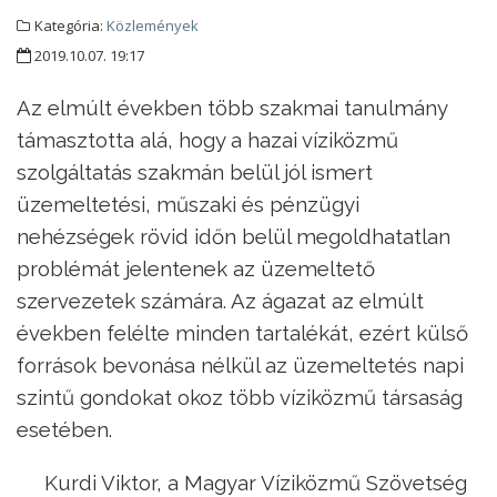
Kategória:
Közlemények
2019.10.07. 19:17
Az elmúlt években több szakmai tanulmány
támasztotta alá, hogy a hazai víziközmű
szolgáltatás szakmán belül jól ismert
üzemeltetési, műszaki és pénzügyi
nehézségek rövid időn belül megoldhatatlan
problémát jelentenek az üzemeltető
szervezetek számára. Az ágazat az elmúlt
években felélte minden tartalékát, ezért külső
források bevonása nélkül az üzemeltetés napi
szintű gondokat okoz több víziközmű társaság
esetében.
Kurdi Viktor, a Magyar Víziközmű Szövetség