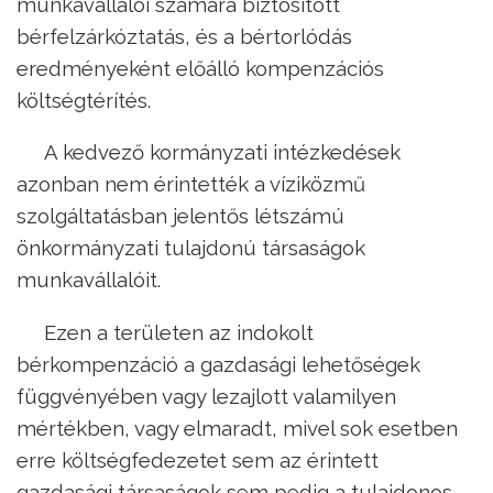
munkavállalói számára biztosított
bérfelzárkóztatás, és a bértorlódás
eredményeként előálló kompenzációs
költségtérítés.
A kedvező kormányzati intézkedések
azonban nem érintették a víziközmű
szolgáltatásban jelentős létszámú
önkormányzati tulajdonú társaságok
munkavállalóit.
Ezen a területen az indokolt
bérkompenzáció a gazdasági lehetőségek
függvényében vagy lezajlott valamilyen
mértékben, vagy elmaradt, mivel sok esetben
erre költségfedezetet sem az érintett
gazdasági társaságok sem pedig a tulajdonos