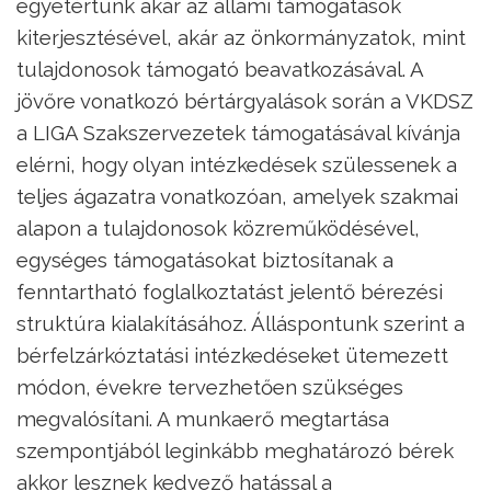
egyetértünk akár az állami támogatások
kiterjesztésével, akár az önkormányzatok, mint
tulajdonosok támogató beavatkozásával. A
jövőre vonatkozó bértárgyalások során a VKDSZ
a LIGA Szakszervezetek támogatásával kívánja
elérni, hogy olyan intézkedések szülessenek a
teljes ágazatra vonatkozóan, amelyek szakmai
alapon a tulajdonosok közreműködésével,
egységes támogatásokat biztosítanak a
fenntartható foglalkoztatást jelentő bérezési
struktúra kialakításához. Álláspontunk szerint a
bérfelzárkóztatási intézkedéseket ütemezett
módon, évekre tervezhetően szükséges
megvalósítani. A munkaerő megtartása
szempontjából leginkább meghatározó bérek
akkor lesznek kedvező hatással a