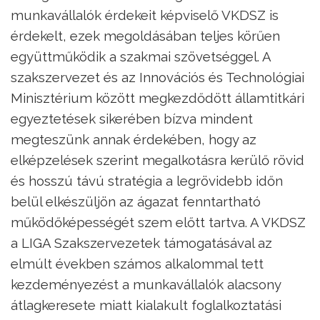
munkavállalók érdekeit képviselő VKDSZ is
érdekelt, ezek megoldásában teljes körűen
együttműködik a szakmai szövetséggel. A
szakszervezet és az Innovációs és Technológiai
Minisztérium között megkezdődött államtitkári
egyeztetések sikerében bízva mindent
megteszünk annak érdekében, hogy az
elképzelések szerint megalkotásra kerülő rövid
és hosszú távú stratégia a legrövidebb időn
belül elkészüljön az ágazat fenntartható
működőképességét szem előtt tartva. A VKDSZ
a LIGA Szakszervezetek támogatásával az
elmúlt években számos alkalommal tett
kezdeményezést a munkavállalók alacsony
átlagkeresete miatt kialakult foglalkoztatási