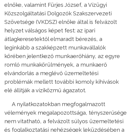
elnöke, valamint Fürjes József, a Vízügyi
Közszolgáltatási Dolgozók Szakszervezeti
Szövetsége (VKDSZ) elnöke által is felvázolt
helyzet válságos képet fest: az ipari
átlagkeresetektől elmaradt bérezés, a
leginkább a szakképzett munkavállalók
körében jelentkező munkaerőhiány, az egyre
romló munkakörülmények, a munkaerő
elvándorlás a meglévő üzemeltetési
problémák mellett további komoly kihívások
elé állítják a víziközmű ágazatot.
A nyilatkozatokban megfogalmazott
vélemények megalapozottsága, tényszerűsége
nem vitatható, a felvázolt súlyos üzemeltetési
és foglalkoztatási nehézségek leküzdésében a