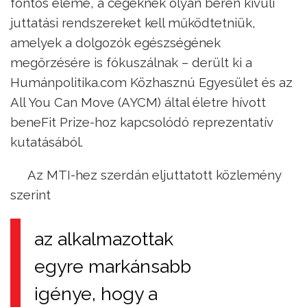
fontos eleme, a cégeknek olyan béren kívüli
juttatási rendszereket kell működtetniük,
amelyek a dolgozók egészségének
megőrzésére is fókuszálnak – derült ki a
Humánpolitika.com Közhasznú Egyesület és az
All You Can Move (AYCM) által életre hívott
beneFit Prize-hoz kapcsolódó reprezentatív
kutatásából.
Az MTI-hez szerdán eljuttatott közlemény
szerint
az alkalmazottak
egyre markánsabb
igénye, hogy a