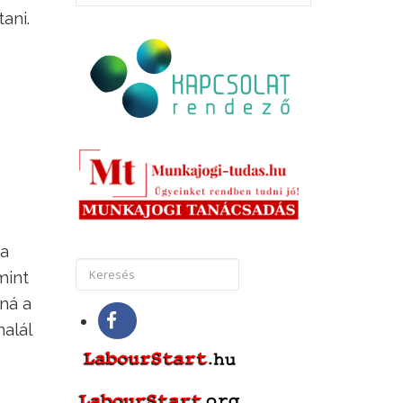
ani.
 a
mint
ná a
halál