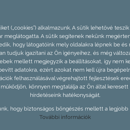
ket („cookies”) alkalmazunk. A sütik lehetővé teszik
meglátogatta. A sütik segítenek nekünk megérteni
dik, hogy látogatóink mely oldalakra lépnek be és 
n tudjuk igazítani az Ön igényeihez, és még válto
ebek mellett megjegyzik a beállításokat, így nem kel
evitt adatokra, ezért azokat nem kell újra begépel
ációk felhasználásával végrehajtott fejlesztések 
működjön, könnyen megtalálja az Ön által keresett 
hirdetéseink hatékonyságát.
nk, hogy biztonságos böngészés mellett a legjobb 
További információk