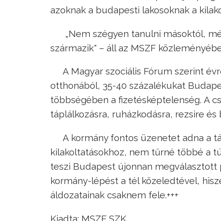
azoknak a budapesti lakosoknak a kilako
„Nem szégyen tanulni másoktól, még 
származik" – áll az MSZF közleményébe
A Magyar szociális Fórum szerint évr
otthonából, 35-40 százalékukat Budapes
többségében a fizetésképtelenség. A c
táplálkozásra, ruházkodásra, rezsire és b
A kormány fontos üzenetet adna a tá
kilakoltatásokhoz, nem tűrné többé a tú
teszi Budapest újonnan megválasztott 
kormány-lépést a tél közeledtével, hiszen
áldozatainak csaknem fele.+++
Kiadta: MSZF SZK