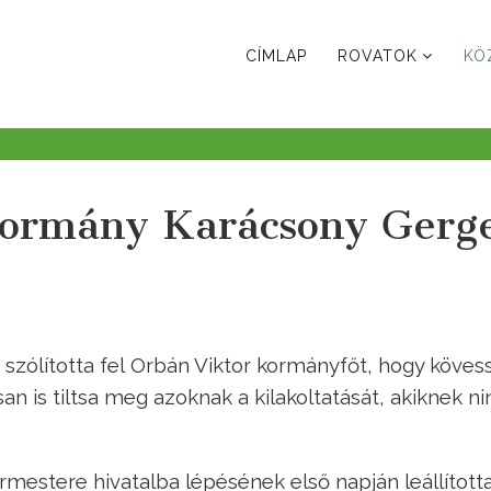
CÍMLAP
ROVATOK
KÖ
kormány Karácsony Gerg
 szólította fel Orbán Viktor kormányfőt, hogy köves
n is tiltsa meg azoknak a kilakoltatását, akiknek ni
mestere hivatalba lépésének első napján leállított