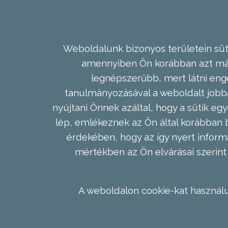
Weboldalunk bizonyos területein süti
amennyiben Ön korábban azt már 
legnépszerűbb, mert látni enge
tanulmányozásával a weboldalt jobba
nyújtani Önnek azáltal, hogy a sütik egy
lép, emlékeznek az Ön által korábban b
érdekében, hogy az így nyert inform
mértékben az Ön elvárásai szerint 
A weboldalon cookie-kat használu