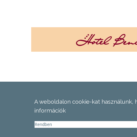
A weboldalon cookie-kat használunk, 
információk
Rendben