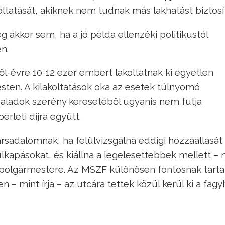
ltatását, akiknek nem tudnak más lakhatást biztosít
akkor sem, ha a jó példa ellenzéki politikustól
n.
ől-évre 10-12 ezer embert lakoltatnak ki egyetlen
ten. A kilakoltatások oka az esetek túlnyomó
saládok szerény keresetéből ugyanis nem futja
érleti díjra együtt.
rsadalomnak, ha felülvizsgálná eddigi hozzáállását
lkapásokat, és kiállna a legelesettebbek mellett – 
polgármestere. Az MSZF különösen fontosnak tarta
 – mint írja – az utcára tettek közül kerül ki a fagy