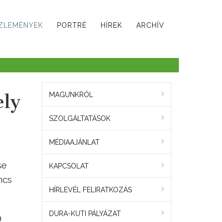
ZLEMÉNYEK
PORTRÉ
HÍREK
ARCHÍV
ely
MAGUNKRÓL
SZOLGÁLTATÁSOK
MÉDIAAJÁNLAT
se
KAPCSOLAT
ncs
HÍRLEVÉL FELIRATKOZÁS
DURA-KUTI PÁLYÁZAT
a