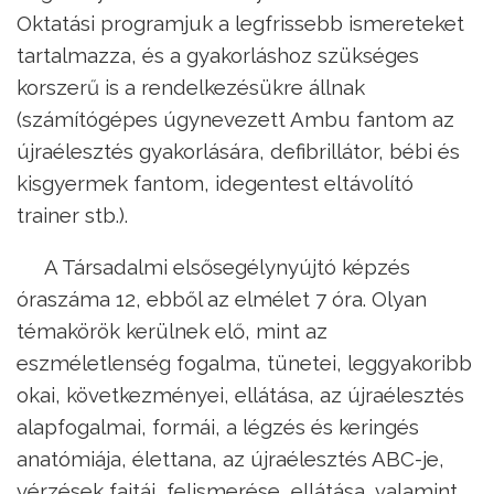
Oktatási programjuk a legfrissebb ismereteket
tartalmazza, és a gyakorláshoz szükséges
korszerű is a rendelkezésükre állnak
(számítógépes úgynevezett Ambu fantom az
újraélesztés gyakorlására, defibrillátor, bébi és
kisgyermek fantom, idegentest eltávolító
trainer stb.).
A Társadalmi elsősegélynyújtó képzés
óraszáma 12, ebből az elmélet 7 óra. Olyan
témakörök kerülnek elő, mint az
eszméletlenség fogalma, tünetei, leggyakoribb
okai, következményei, ellátása, az újraélesztés
alapfogalmai, formái, a légzés és keringés
anatómiája, élettana, az újraélesztés ABC-je,
vérzések fajtái, felismerése, ellátása, valamint