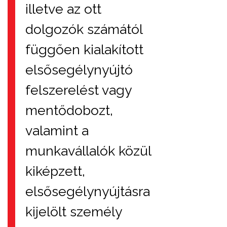
illetve az ott
dolgozók számától
függően kialakított
elsősegélynyújtó
felszerelést vagy
mentődobozt,
valamint a
munkavállalók közül
kiképzett,
elsősegélynyújtásra
kijelölt személy