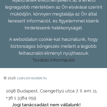
fejlesztések eredményeként az a lehető
legnagyobb mértékben az Ön elvárásai szerint
működjön, könnyen megtalálja az Ön által
keresett információt, és figyelemmel kísérik
hirdetéseink hatékonyságát.
A weboldalon cookie-kat használunk, hogy
biztonságos böngészés mellett a legjobb
felhasználói élményt nyújthassuk.
További információk
© 2026
szakszervezetek.hu
1098 Budapest, Csengettyű utca 7. II. em. 11.
+36 1 3384 059
Jogi tanácsadást nem vállalunk!