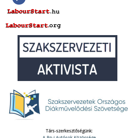
Társ-szerkesztőségünk:
A Bp-i Autósok Közössége