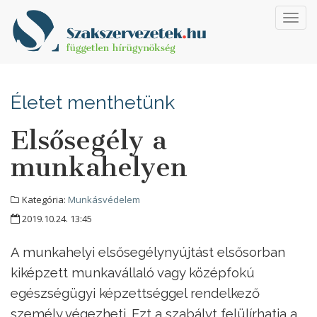
Toggl
navig
Életet menthetünk
Elsősegély a
munkahelyen
Kategória:
Munkásvédelem
2019.10.24. 13:45
A munkahelyi elsősegélynyújtást elsősorban
kiképzett munkavállaló vagy középfokú
egészségügyi képzettséggel rendelkező
személy végezheti. Ezt a szabályt felülírhatja a