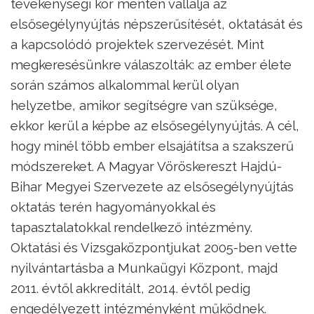
tevékenységi kör mentén vállalja az
elsősegélynyújtás népszerűsítését, oktatását és
a kapcsolódó projektek szervezését. Mint
megkeresésünkre válaszolták: az ember élete
során számos alkalommal kerül olyan
helyzetbe, amikor segítségre van szüksége,
ekkor kerül a képbe az elsősegélynyújtás. A cél,
hogy minél több ember elsajátítsa a szakszerű
módszereket. A Magyar Vöröskereszt Hajdú-
Bihar Megyei Szervezete az elsősegélynyújtás
oktatás terén hagyományokkal és
tapasztalatokkal rendelkező intézmény.
Oktatási és Vizsgaközpontjukat 2005-ben vette
nyilvántartásba a Munkaügyi Központ, majd
2011. évtől akkreditált, 2014. évtől pedig
engedélyezett intézményként működnek.