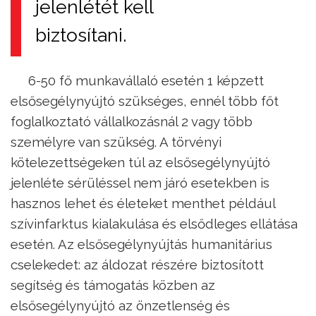
jelenlétét kell
biztosítani.
6-50 fő munkavállaló esetén 1 képzett
elsősegélynyújtó szükséges, ennél több főt
foglalkoztató vállalkozásnál 2 vagy több
személyre van szükség. A törvényi
kötelezettségeken túl az elsősegélynyújtó
jelenléte sérüléssel nem járó esetekben is
hasznos lehet és életeket menthet például
szívinfarktus kialakulása és elsődleges ellátása
esetén. Az elsősegélynyújtás humanitárius
cselekedet: az áldozat részére biztosított
segítség és támogatás közben az
elsősegélynyújtó az önzetlenség és