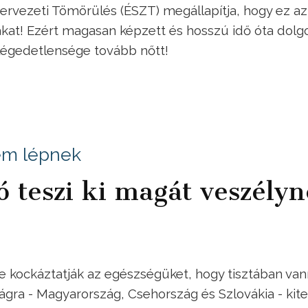
ervezeti Tömörülés (ÉSZT) megállapítja, hogy ez az
ákat! Ezért magasan képzett és hosszú idő óta dolg
légedetlensége tovább nőtt!
em lépnek
 teszi ki magát veszély
 kockáztatják az egészségüket, hogy tisztában van
ágra - Magyarország, Csehország és Szlovákia - kit