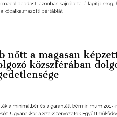
rmegállapodást, azonban sajnálattal állapítja meg, 
 a közalkalmazotti bértáblát.
b nőtt a magasan képzet
dolgozó közszférában dolg
gedetlensége
dták a minimálbér és a garantált bérminimum 2017-r
ését. Ugyanakkor a Szakszervezetek Együttműködé