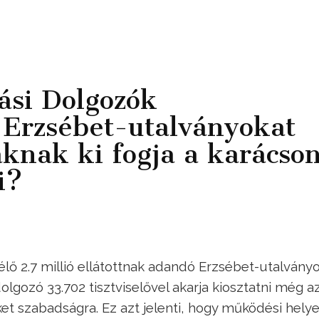
ási Dolgozók
 Erzsébet-utalványokat
áknak ki fogja a karácso
i?
lő 2.7 millió ellátottnak adandó Erzsébet-utalványo
olgozó 33.702 tisztviselővel akarja kiosztatni még a
t szabadságra. Ez azt jelenti, hogy működési hely