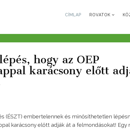
CÍMLAP
ROVATOK
KÖ
lépés, hogy az OEP
ppal karácsony előtt ad
t
és (ÉSZT) embertelennek és minősíthetetlen lépés
ppal karácsony előtt adják át a felmondásokat! Egy