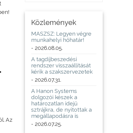
t
ben!
Közlemények
MASZSZ: Legyen végre
munkahelyi hőhatár!
- 2026.08.05.
A tagdíjbeszedési
rendszer visszaállítását
r
kérik a szakszervezetek
- 2026.07.31.
A Hanon Systems
dolgozói készek a
határozatlan idejű
sztrájkra, de nyitottak a
megállapodásra is
l. Az
- 2026.07.25.