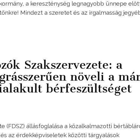
 kormány, a kereszténység legnagyobb ünnepe előt
 tönkre! Mindezt a szeretet és az irgalmasság jegyé
ozók Szakszervezete: a
grásszerűen növeli a má
alakult bérfeszültséget
 (FDSZ) állásfoglalása a közalkalmazotti bértábláró
s az érdekképviseletek közötti tárgyalások