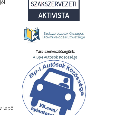
jól
Társ-szerkesztőségünk:
A Bp-i Autósok Közössége
e lépő