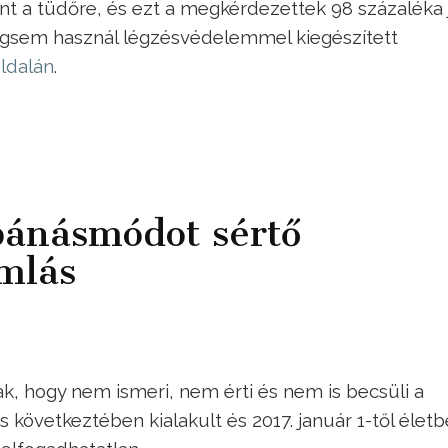
nt a tüdőre, és ezt a megkérdezettek 98 százaléka 
gsem használ légzésvédelemmel kiegészített
oldalán
.
bánásmódot sértő
omlás
k, hogy nem ismeri, nem érti és nem is becsüli a
következtében kialakult és 2017. január 1-től életb