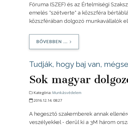
Fóruma (SZEF) és az Értelmiségi Szaksz
emelés "szétverte" a közszféra bértábl
közszférában dolgozó munkavállalók e
BŐVEBBEN ...
Tudják, hogy baj van, mégs
Sok magyar dolgozó
Kategória:
Munkásvédelem
2016.12.14. 08:27
A hegesztő szakemberek annak ellenére
veszélyekkel - derül ki a 3M három orsz