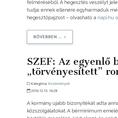
felméréséből. A hegesztés veszélyt jele
tudja: ennek ellenére egyharmaduk mé
hegesztőpajzsot – olvasható a
napi.hu 
BŐVEBBEN ...
SZEF: Az egyenlő 
„törvényesített” r
Kategória:
Közlemények
2016.12.13. 16:28
A kormány újabb bizonyítékát adta anna
közszolgálatokat. A bérminimum emelés 