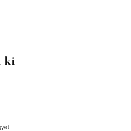
a
 ki
gyet