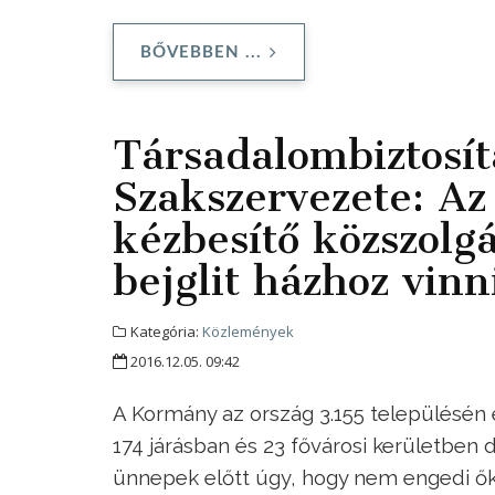
BŐVEBBEN ...
Társadalombiztosít
Szakszervezete: Az
kézbesítő közszolg
bejglit házhoz vinn
Kategória:
Közlemények
2016.12.05. 09:42
A Kormány az ország 3.155 településén é
174 járásban és 23 fővárosi kerületben d
ünnepek előtt úgy, hogy nem engedi őke