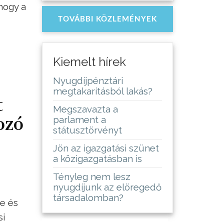
hogy a
TOVÁBBI KÖZLEMÉNYEK
Kiemelt hírek
Nyugdíjpénztári
megtakarításból lakás?
t
Megszavazta a
ozó
parlament a
státusztörvényt
Jön az igazgatási szünet
a közigazgatásban is
Tényleg nem lesz
nyugdíjunk az elöregedő
társadalomban?
e és
si