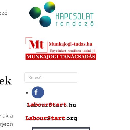
ozó
nek
nak a
erjedő