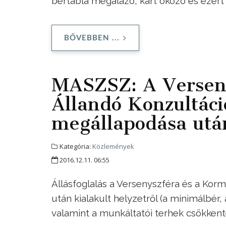
bértábla megalázó, kárt okozó és ezért
BŐVEBBEN ...
MASZSZ: A Versen
Állandó Konzultác
megállapodása után
Kategória:
Közlemények
2016.12.11. 06:55
Állásfoglalás
a Versenyszféra és a Kor
után kialakult helyzetről (a minimálbér
valamint a munkáltatói terhek csökkenté