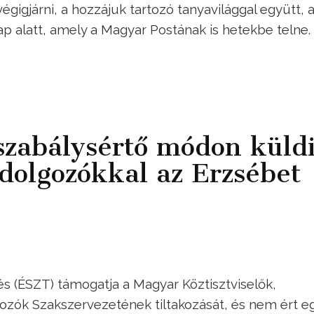
égigjárni, a hozzájuk tartozó tanyavilággal együtt, 
p alatt, amely a Magyar Postának is hetekbe telne.
zabálysértő módon küldi
dolgozókkal az Erzsébet
s (ÉSZT) támogatja a Magyar Köztisztviselők,
ozók Szakszervezetének tiltakozását, és nem ért e