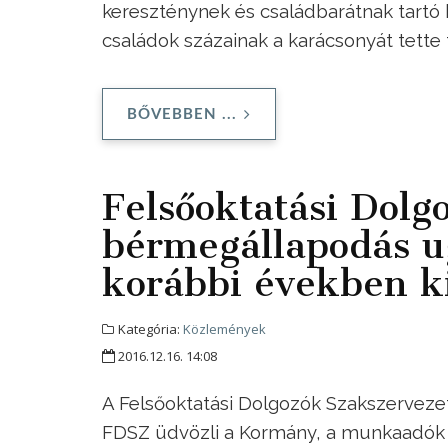
kereszténynek és családbarátnak tartó
családok százainak a karácsonyát tette
BŐVEBBEN ...
Felsőoktatási Dolg
bérmegállapodás u
korábbi években ki
Kategória:
Közlemények
2016.12.16. 14:08
A Felsőoktatási Dolgozók Szakszervezete
FDSZ üdvözli a Kormány, a munkaadók é