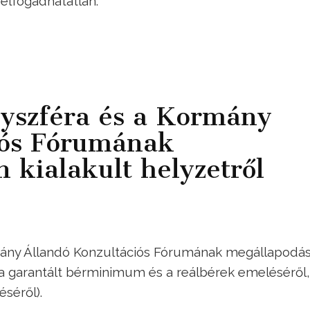
 elfogadhatatlan.
yszféra és a Kormány
iós Fórumának
 kialakult helyzetről
mány Állandó Konzultációs Fórumának megállapodá
, a garantált bérminimum és a reálbérek emeléséről,
séről).