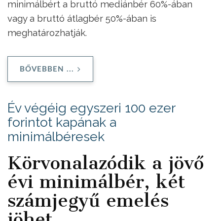
minimálbért a bruttó mediánbér 60%-ában
vagy a bruttó átlagbér 50%-ában is
meghatározhatják.
BŐVEBBEN ...
Év végéig egyszeri 100 ezer
forintot kapának a
minimálbéresek
Körvonalazódik a jövő
évi minimálbér, két
számjegyű emelés
jöhet