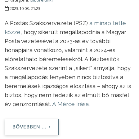
Kategória:
Miből élünk?
2023.10.03. 21:23
A Postás Szakszervezete (PSZ)
a minap tette
közzé
, hogy sikerült megállapodnia a Magyar
Posta vezetésével a 2023-as év további
hónapjaira vonatkozó, valamint a 2024-es
előrelátható béremelésekről. A Kézbesítők
Szakszervezete szerint a „sikert” árnyalja, hogy
a megállapodás fényében nincs biztosítva a
béremelések igazságos elosztása – ahogy az is
biztos, hogy nem fedezik az elmúlt bő másfél
év pénzromlását.
A Mérce írása
.
BŐVEBBEN ...