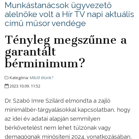
Munkástanácsok ügyvezető
alelnöke volt a Hír TV napi aktuális
című műsor vendége
Tényleg megszűnne a
garantált
bérminimum?
Kategória:
Miből élünk?
2023.10.09. 11:52
Dr. Szabó Imre Szilárd elmondta a zajló
minimálbér-tárgyalásokkal kapcsolatban, hogy
az idei év adatai alapján semmilyen
bérkövetelést nem lehet túlzónak vagy
demagógnak minősíteni 2024. vonatkozásában,