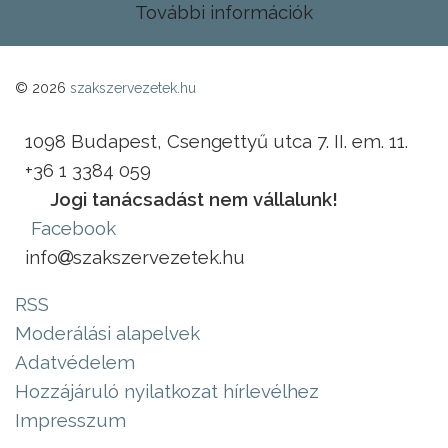
További információk
© 2026
szakszervezetek.hu
1098 Budapest, Csengettyű utca 7. II. em. 11.
+36 1 3384 059
Jogi tanácsadást nem vállalunk!
Facebook
info
szakszervezetek.hu
RSS
Moderálási alapelvek
Adatvédelem
Hozzájáruló nyilatkozat hírlevélhez
Impresszum