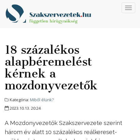
Toggl
navig
18 százalékos
alapbéremelést
kérnek a
mozdonyvezetők
Kategória:
Miből élünk?
2023.10.13. 20:24
A Mozdonyvezetők Szakszervezete szerint
három év alatt 10 százalékos reálkereset-