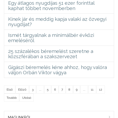
Egy átlagos nyugdíjas 51 ezer forinttal
kaphat többet novemberben
Kinek jár és meddig kapja valaki az özvegyi
nyugdíjat?
Ismét tárgyalnak a minimálbér évközi
emeléséről
25 százalékos béremelést szeretne a
közszférában a szakszervezet
Gigászi béremelés kéne ahhoz, hogy valóra
váljon Orbán Viktor vágya
Első
Előző
3
...
5
6
7
8
9
...
11
12
Tovább
Utolsó
MAGUNKRÓL