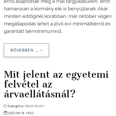
erről állapodtak meg a mai tárgyalásukon, amit
hamarosan a kormány elé is benyújtanak. Akár
minden eddiginél korábban, már október végén
megállapodás lehet a jövő évi minimálbérről és
garantált bérminimumról.
BŐVEBBEN ...
Mit jelent az egyetemi
felvétel az
árvaellátásnál?
Kategória:
Miből élünk?
2023.09.18. 14:52