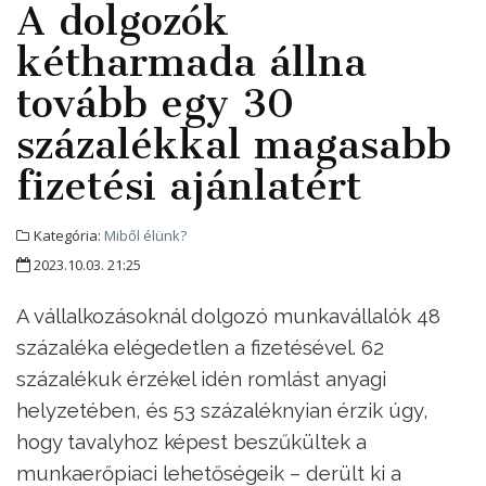
A dolgozók
kétharmada állna
tovább egy 30
százalékkal magasabb
fizetési ajánlatért
Kategória:
Miből élünk?
2023.10.03. 21:25
A vállalkozásoknál dolgozó munkavállalók 48
százaléka elégedetlen a fizetésével. 62
százalékuk érzékel idén romlást anyagi
helyzetében, és 53 százaléknyian érzik úgy,
hogy tavalyhoz képest beszűkültek a
munkaerőpiaci lehetőségeik – derült ki a