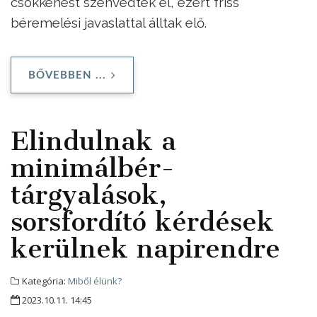
csökkenést szenvedtek el, ezért friss
béremelési javaslattal álltak elő.
BŐVEBBEN ...
Elindulnak a
minimálbér-
tárgyalások,
sorsfordító kérdések
kerülnek napirendre
Kategória:
Miből élünk?
2023.10.11. 14:45