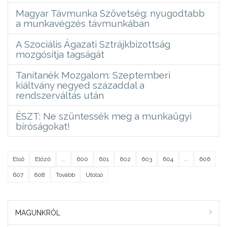
Magyar Távmunka Szövetség: nyugodtabb
a munkavégzés távmunkában
A Szociális Ágazati Sztrájkbizottság
mozgósítja tagságát
Tanítanék Mozgalom: Szeptemberi
kiáltvány negyed századdal a
rendszerváltás után
ÉSZT: Ne szüntessék meg a munkaügyi
bíróságokat!
Első
Előző
...
600
601
602
603
604
...
606
607
608
Tovább
Utolsó
MAGUNKRÓL