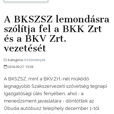
A BKSZSZ lemondásra
szólítja fel a BKK Zrt
és a BKV Zrt.
vezetését
Kategória:
Közlemények
2016.09.27. 13:58
A BKSZSZ. mint a BKV.Zrt.-nél működő
legnagyobb Szakszervezeti szövetség tegnapi
Igazgatósági ülés fényében, ahol - a
menedzsment javaslatára - döntöttek az
Óbuda autóbusz telephely december 1-től