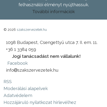
felhasználói élményt nyújthassuk.
További információk
© 2026
szakszervezetek.hu
1098 Budapest, Csengettyű utca 7. II. em. 11.
+36 1 3384 059
Jogi tanácsadást nem vállalunk!
Facebook
info
szakszervezetek.hu
RSS
Moderálási alapelvek
Adatvédelem
Hozzájáruló nyilatkozat hírlevélhez