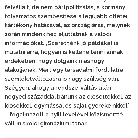
felvállalt, de nem pártpolitizálás, a kormány
folyamatos szembesítése a legújabb ötletei
kártékony hatásával, az országjárás, melynek
során mindenkihez eljuttatnák a valódi
információkat. „Szeretnénk jó példákat is
mutatni arra, hogyan is kellene tenni annak
érdekében, hogy dolgaink máshogy
alakuljanak. Mert egy társadalmi fordulatra,
szemléletváltozásra is nagy szükség van.
Szégyen, ahogy a rendszerváltás után
negyed századdal bánunk az elesettekkel, az
idősekkel, egymással és saját gyerekeinkkel”
– fogalmazott a nyílt levelével közismertté
vált miskolci gimnáziumi tanár.