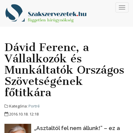
Toggl
navig
Dávid Ferenc, a
Vállalkozók és
Munkáltatók Országos
Szövetségének
főtitkára
Kategória:
Portré
2016.10.18. 12:18
„Asztaltól fel nem állunk!” – ez a