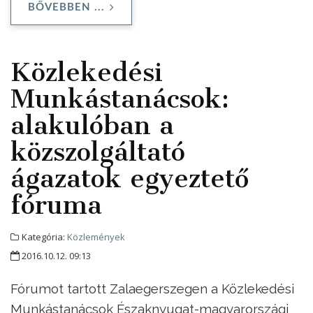
BŐVEBBEN ...
Közlekedési
Munkástanácsok:
alakulóban a
közszolgáltató
ágazatok egyeztető
fóruma
Kategória:
Közlemények
2016.10.12. 09:13
Fórumot tartott Zalaegerszegen a Közlekedési
Munkástanácsok Északnyugat-magyarországi