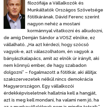
filozófiája a Vállalkozók és
Munkáltatók Országos Szövetsége
főtitkárának. Dávid Ferenc szerint
nagyon nehéz a mostani
kormánnyal vitatkozni és alkudozni,
de amíg Demján Sándor a VOSZ elnöke, ez
vállalható. „Ha azt kérdezi, hogy szócső
vagyok-e, azt válaszolhatom, én vagyok a
bányászkalapács, amit az elnök úr irányít, aki
nem könnyű ember, de hagy szabadon
dolgozni” – fogalmazott a főtitkár, aki állítja:
szakszervezetek nélkül nincs demokrácia
Magyarországon. Egy vállalkozói
érdekképviseletnek hallatnia kell a hangját,
azt is meg kell mondani, ha valami nem jó, ha
az a munkavállalóknak nem is mindig tetszik.”