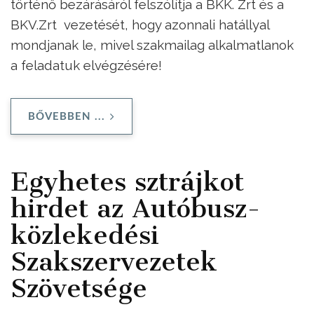
történő bezárásáról felszólítja a BKK. Zrt és a
BKV.Zrt vezetését, hogy azonnali hatállyal
mondjanak le, mivel szakmailag alkalmatlanok
a feladatuk elvégzésére!
BŐVEBBEN ...
Egyhetes sztrájkot
hirdet az Autóbusz-
közlekedési
Szakszervezetek
Szövetsége