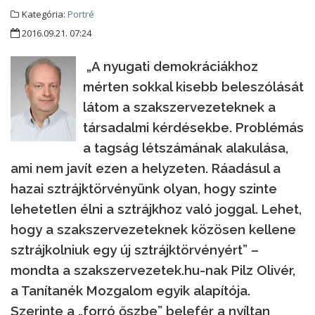
Kategória:
Portré
2016.09.21. 07:24
„A nyugati demokráciákhoz
mérten sokkal kisebb beleszólását
látom a szakszervezeteknek a
társadalmi kérdésekbe. Problémás
a tagság létszámának alakulása,
ami nem javít ezen a helyzeten. Ráadásul a
hazai sztrájktörvényünk olyan, hogy szinte
lehetetlen élni a sztrájkhoz való joggal. Lehet,
hogy a szakszervezeteknek közösen kellene
sztrájkolniuk egy új sztrájktörvényért” –
mondta a szakszervezetek.hu-nak Pilz Olivér,
a Tanítanék Mozgalom egyik alapítója.
Szerinte a „forró őszbe” belefér a nyíltan