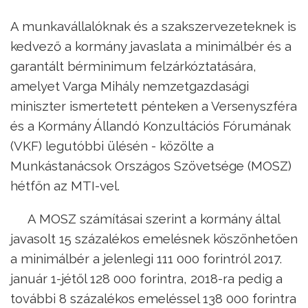
A munkavállalóknak és a szakszervezeteknek is
kedvező a kormány javaslata a minimálbér és a
garantált bérminimum felzárkóztatására,
amelyet Varga Mihály nemzetgazdasági
miniszter ismertetett pénteken a Versenyszféra
és a Kormány Állandó Konzultációs Fórumának
(VKF) legutóbbi ülésén - közölte a
Munkástanácsok Országos Szövetsége (MOSZ)
hétfőn az MTI-vel.
A MOSZ számításai szerint a kormány által
javasolt 15 százalékos emelésnek köszönhetően
a minimálbér a jelenlegi 111 000 forintról 2017.
január 1-jétől 128 000 forintra, 2018-ra pedig a
további 8 százalékos emeléssel 138 000 forintra