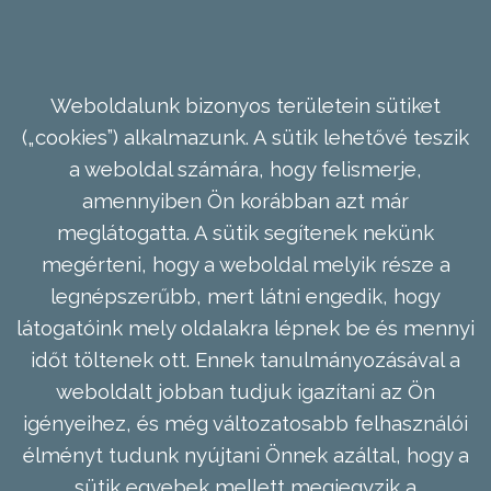
Weboldalunk bizonyos területein sütiket
(„cookies”) alkalmazunk. A sütik lehetővé teszik
a weboldal számára, hogy felismerje,
amennyiben Ön korábban azt már
meglátogatta. A sütik segítenek nekünk
megérteni, hogy a weboldal melyik része a
legnépszerűbb, mert látni engedik, hogy
látogatóink mely oldalakra lépnek be és mennyi
időt töltenek ott. Ennek tanulmányozásával a
weboldalt jobban tudjuk igazítani az Ön
igényeihez, és még változatosabb felhasználói
élményt tudunk nyújtani Önnek azáltal, hogy a
sütik egyebek mellett megjegyzik a