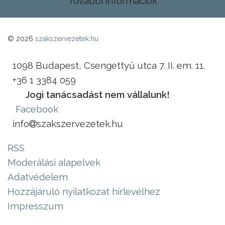
További információk
© 2026
szakszervezetek.hu
1098 Budapest, Csengettyű utca 7. II. em. 11.
+36 1 3384 059
Jogi tanácsadást nem vállalunk!
Facebook
info
szakszervezetek.hu
RSS
Moderálási alapelvek
Adatvédelem
Hozzájáruló nyilatkozat hírlevélhez
Impresszum