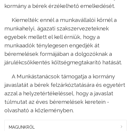
kormány a bérek érzékelhető emelkedését.
Kiemelték: ennél a munkavállalói körnél a
munkahelyi, ágazati szakszervezeteknek
egyebek mellett el kell érniük, hogy a
munkaadók ténylegesen engedjék át
béremelések formájában a dolgozóknak a
járulékcsökkentés költségmegtakarító hatását.
A Munkástanácsok támogatja a kormány
javaslatát a bérek felzárkóztatására és egyetért
azzal a helyzetértékeléssel, hogy a javaslat
túlmutat az éves béremelések keretein -
olvasható a közleményben.
MAGUNKRÓL