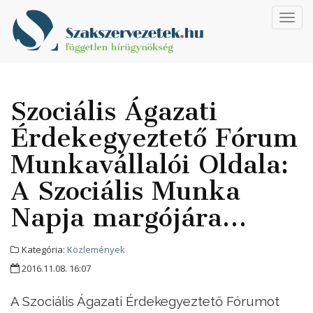
Toggl
navig
Szociális Ágazati
Érdekegyeztető Fórum
Munkavállalói Oldala:
A Szociális Munka
Napja margójára…
Kategória:
Közlemények
2016.11.08. 16:07
A Szociális Ágazati Érdekegyeztető Fórumot