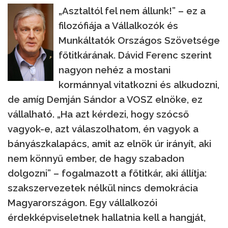
„Asztaltól fel nem állunk!” – ez a
filozófiája a Vállalkozók és
Munkáltatók Országos Szövetsége
főtitkárának. Dávid Ferenc szerint
nagyon nehéz a mostani
kormánnyal vitatkozni és alkudozni,
de amíg Demján Sándor a VOSZ elnöke, ez
vállalható. „Ha azt kérdezi, hogy szócső
vagyok-e, azt válaszolhatom, én vagyok a
bányászkalapács, amit az elnök úr irányít, aki
nem könnyű ember, de hagy szabadon
dolgozni” – fogalmazott a főtitkár, aki állítja:
szakszervezetek nélkül nincs demokrácia
Magyarországon. Egy vállalkozói
érdekképviseletnek hallatnia kell a hangját,