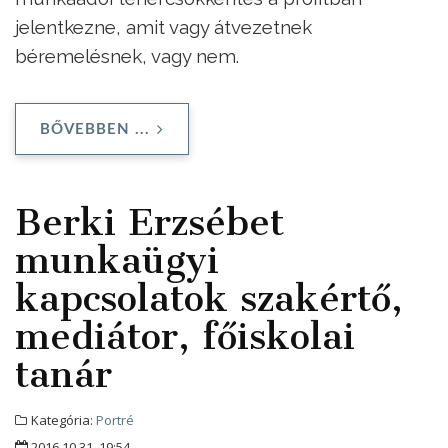
jelentkezne, amit vagy átvezetnek
béremelésnek, vagy nem.
BŐVEBBEN ...
Berki Erzsébet
munkaügyi
kapcsolatok szakértő,
mediátor, főiskolai
tanár
Kategória:
Portré
2016.10.31. 19:54