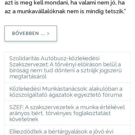
azt is meg kell mondani, ha valami nem jó, ha
az a munkavállalóknak nem is mindig tetszik.”
BŐVEBBEN ...
Szolidaritás Autóbusz-közlekedési
Szakszervezet: A törvényi előíráson belül a
bíróság nem tud dönteni a sztrájk jogszerű
megtartásáról
Közlekedési Munkástanácsok: alakulóban a
közszolgáltató ágazatok egyeztető fóruma
SZEF: A szakszervezetek a munka értékével
arányos bért, törvényes foglakoztatást
követelnek
Elkezdődtek a bértárgyalások a jövő évi