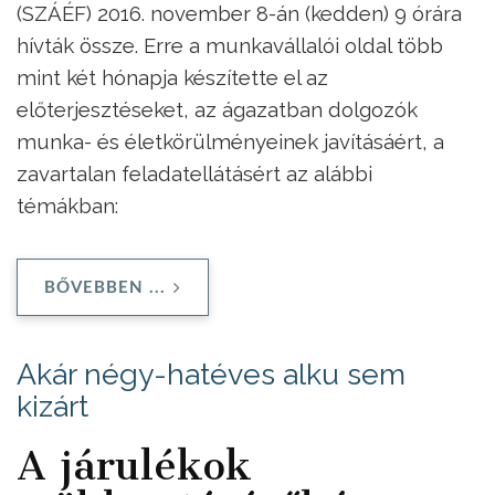
(SZÁÉF) 2016. november 8-án (kedden) 9 órára
hívták össze. Erre a munkavállalói oldal több
mint két hónapja készítette el az
előterjesztéseket, az ágazatban dolgozók
munka- és életkörülményeinek javításáért, a
zavartalan feladatellátásért az alábbi
témákban:
BŐVEBBEN ...
Akár négy-hatéves alku sem
kizárt
A járulékok