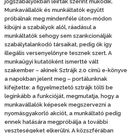
jogszabályokban leírtak szerint működik.
Munkavállalók és munkáltatók együtt
próbálnak meg mindenféle úton-módon
kibújni a szabályok alól, ráadásul a
munkáltatók sehogy sem szankcionálják
szabálytalankodó társaikat, pedig ők így
illegális versenyelőnyre tesznek szert. A
munkaügyi kutatóként ismertté vált
szakember – akinek Sztrájk 2.0 című e-könyve
a napokban jelent meg – portálunknak
kifejtette: a figyelmeztető sztrájk tölti be
leginkább a funkcióját, megmutatja, hogy a
munkavállalók képesek megszervezni a
nyomásgyakorló akciót, a munkáltató pedig
ennek hatására megpróbálja a további
veszteségeket elkerülni. A közszférában