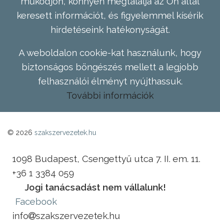
működjön, könnyen megtalálja az Ön által
keresett információt, és figyelemmel kísérik
hirdetéseink hatékonyságát.
A weboldalon cookie-kat használunk, hogy
biztonságos böngészés mellett a legjobb
felhasználói élményt nyújthassuk.
További információk
© 2026
szakszervezetek.hu
1098 Budapest, Csengettyű utca 7. II. em. 11.
+36 1 3384 059
Jogi tanácsadást nem vállalunk!
Facebook
info
szakszervezetek.hu