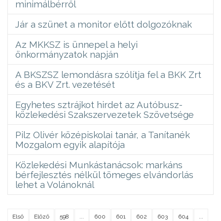
minimálbérről
Jár a szünet a monitor előtt dolgozóknak
Az MKKSZ is ünnepel a helyi
önkormányzatok napján
A BKSZSZ lemondásra szólítja fel a BKK Zrt
és a BKV Zrt. vezetését
Egyhetes sztrájkot hirdet az Autóbusz-
közlekedési Szakszervezetek Szövetsége
Pilz Olivér középiskolai tanár, a Tanítanék
Mozgalom egyik alapítója
Közlekedési Munkástanácsok: markáns
bérfejlesztés nélkül tömeges elvándorlás
lehet a Volánoknál
Első
Előző
598
...
600
601
602
603
604
...