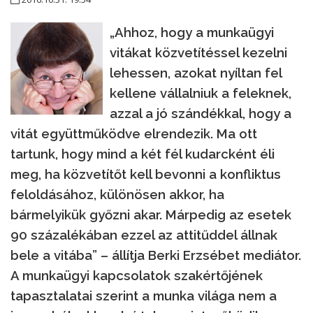
„Ahhoz, hogy a munkaügyi
vitákat közvetítéssel kezelni
lehessen, azokat nyíltan fel
kellene vállalniuk a feleknek,
azzal a jó szándékkal, hogy a
vitát együttműködve elrendezik. Ma ott
tartunk, hogy mind a két fél kudarcként éli
meg, ha közvetítőt kell bevonni a konfliktus
feloldásához, különösen akkor, ha
bármelyikük győzni akar. Márpedig az esetek
90 százalékában ezzel az attitűddel állnak
bele a vitába” – állítja Berki Erzsébet mediátor.
A munkaügyi kapcsolatok szakértőjének
tapasztalatai szerint a munka világa nem a