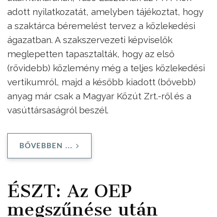
adott nyilatkozatát, amelyben tájékoztat, hogy
a szaktárca béremelést tervez a közlekedési
ágazatban. A szakszervezeti képviselők
meglepetten tapasztalták, hogy az első
(rövidebb) közlemény még a teljes közlekedési
vertikumról, majd a később kiadott (bővebb)
anyag már csak a Magyar Közút Zrt.-ről és a
vasúttársaságról beszél.
BŐVEBBEN ...
ÉSZT: Az OEP
megszűnése után