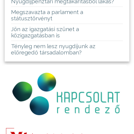
Nyugdíjpénztári megtakarításból lakás?
Megszavazta a parlament a
státusztörvényt
Jön az igazgatási szünet a
közigazgatásban is
Tényleg nem lesz nyugdíjunk az
elöregedő társadalomban?