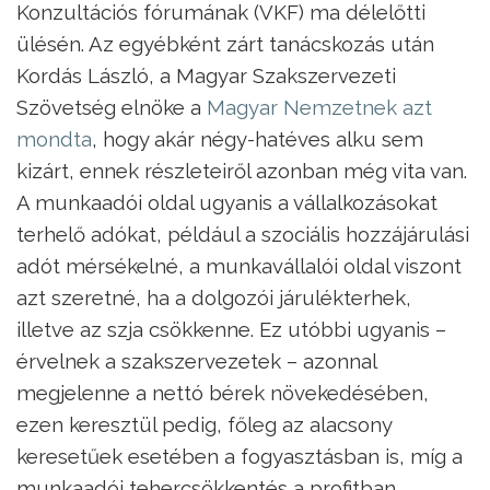
Konzultációs fórumának (VKF) ma délelőtti
ülésén. Az egyébként zárt tanácskozás után
Kordás László, a Magyar Szakszervezeti
Szövetség elnöke a
Magyar Nemzetnek azt
mondta
, hogy akár négy-hatéves alku sem
kizárt, ennek részleteiről azonban még vita van.
A munkaadói oldal ugyanis a vállalkozásokat
terhelő adókat, például a szociális hozzájárulási
adót mérsékelné, a munkavállalói oldal viszont
azt szeretné, ha a dolgozói járulékterhek,
illetve az szja csökkenne. Ez utóbbi ugyanis –
érvelnek a szakszervezetek – azonnal
megjelenne a nettó bérek növekedésében,
ezen keresztül pedig, főleg az alacsony
keresetűek esetében a fogyasztásban is, míg a
munkaadói tehercsökkentés a profitban