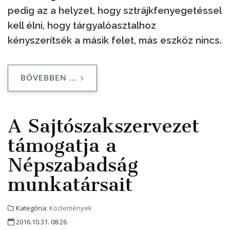
pedig az a helyzet, hogy sztrájkfenyegetéssel
kell élni, hogy tárgyalóasztalhoz
kényszerítsék a másik felet, más eszköz nincs.
BŐVEBBEN ...
A Sajtószakszervezet
támogatja a
Népszabadság
munkatársait
Kategória:
Közlemények
2016.10.31. 08:26