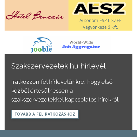
Autonóm ÉSZT-SZEF
Vagyonkezelő Kft.
Szakszervezetek.hu hírlevél
Iratkozzon fel hírlevelünkre, hogy első
kézből értesülhessen a
szakszervezetekkel kapcsolatos hírekről.
TOVÁBB A FELIRATKOZÁSHOZ