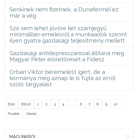
Senkinek nem fizetnek, a Dunaferrnél ez
már a vég
Szó sem lehet jövőre két számjegyű
minimálbér-emelésről a munkaadók szerint
ilyen gyatra gazdasági teljesítmény mellett
Gazdasági antidepresszánssal állítaná meg
Magyar Péter előretörését a Fidesz
Orbán Viktor béremelést ígért, de a
kormánya még aznap le is fújta az erről
szóló tárgyalást
Első
Előző
1
2
3
4
...
6
7
8
9
10
Tovább
Utolsó
MAGUNKRÓL