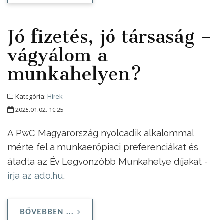
Jó fizetés, jó társaság –
vágyálom a
munkahelyen?
Kategória:
Hírek
2025.01.02. 10:25
A PwC Magyarország nyolcadik alkalommal
mérte fel a munkaerőpiaci preferenciákat és
átadta az Év Legvonzóbb Munkahelye díjakat -
írja az ado.hu
.
BŐVEBBEN ...