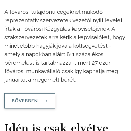
A fővárosi tulajdonú cégeknél működő
reprezentatív szervezetek vezetői nyílt levelet
írtak a Fővárosi Közgyűlés képviselőjének. A
szakszervezetek arra kérik a képviselőket, hogy
minél előbb hagyják jóvá a költségvetést -
amely a napokban aláírt 8+1 százalékos
béremelést is tartalmazza -, mert 27 ezer
fővárosi munkavállaló csak így kaphatja meg
januártól a megemelt bérét.
BŐVEBBEN ...
Idén is csak elvétve