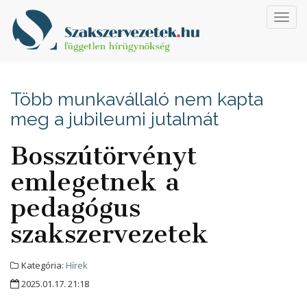
Toggl
navig
Több munkavállaló nem kapta
meg a jubileumi jutalmát
Bosszútörvényt
emlegetnek a
pedagógus
szakszervezetek
Kategória:
Hírek
2025.01.17. 21:18