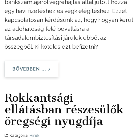
bankszámlájáról végrehajtás által jutott hozzá
egy havi fizetéshez és végkielégítéshez. Ezzel
kapcsolatosan kérdésünk az, hogy hogyan kerül
az adóhatóság felé bevallásra a
társadalombiztosítási járulék ebből az
összegből. Ki köteles ezt befizetni?
BŐVEBBEN ...
Rokkantsági
ellátásban részesülők
öregségi nyugdíja
Kategória:
Hírek