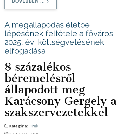
BŐVEBBEN ...
A megállapodás életbe
lépésének feltétele a főváros
2025. évi költségvetésének
elfogadása
8 százalékos
béremelésről
állapodott meg
Karácsony Gergely a
szakszervezetekkel
Kategória:
Hírek
2024.12.11. 22:26