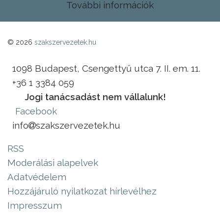
További információk
© 2026
szakszervezetek.hu
1098 Budapest, Csengettyű utca 7. II. em. 11.
+36 1 3384 059
Jogi tanácsadást nem vállalunk!
Facebook
info
szakszervezetek.hu
RSS
Moderálási alapelvek
Adatvédelem
Hozzájáruló nyilatkozat hírlevélhez
Impresszum