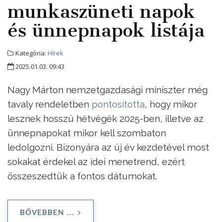
munkaszüneti napok
és ünnepnapok listája
Kategória:
Hírek
2025.01.03. 09:43
Nagy Márton nemzetgazdasági miniszter még
tavaly rendeletben
pontosította
, hogy mikor
lesznek hosszú hétvégék 2025-ben, illetve az
ünnepnapokat mikor kell szombaton
ledolgozni. Bizonyára az új év kezdetével most
sokakat érdekel az idei menetrend, ezért
összeszedtük a fontos dátumokat.
BŐVEBBEN ...