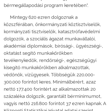
bérmegállapodási program keretében".
Mintegy 620 ezren dolgoznak a
közszférában, önkormányzati köztisztviselők,
kormányzati tisztviselők, katasztrófavédelmi
dolgozók, a szociális ágazat munkavállalói,
akadémiai diplomások, bírósági-, ügyészségi-,
oktatást segítő munkakörökben
tevékenykedők, rendőrségi-, egészségügyi
kisegítő munkakörökben alkalmazottak,
védőnők, vízügyesek. Többségük 220.000-
300.000 forintot keres. Minimálbérért, azaz
nettó 177.400 forintért az alkalmazottak 20
százaléka dolgozik, garantált bérminimumot,
vagyis nettó 216.800 forintot 37 ezren kapnak. A
Központi Statisztikai Hivatal adatai szerint