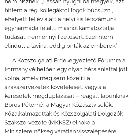
nem hisznek: „Lassan nyugdíjba megyek, azt
hittem a régi kollégáktól fogok búcsúzni,
ehelyett fél év alatt a helyi kis létszámunk
egyharmada felállt, máshol kamatoztatja
tudását, nem ennyi fizetésért. Szerintem
elindult a lavina, eddig bírták az emberek.”
A Közszolgálati Érdekegyeztető Fórumra a
kormány vélhetően egy olyan bérajánlattal jött
volna, amely meg sem közelíti a
szakszervezetek követelését, vagyis a
keresetek megduplázását – reagált lapunknak
Boros Péterné, a Magyar Köztisztviselők,
Közalkalmazottak és Közszolgálati Dolgozók
Szakszervezete (MKKSZ) elnöke a
Miniszterelnökség váratlan visszalépésére.