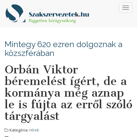
Toggl
navig
Mintegy 620 ezren dolgoznak a
közszférában
Orbán Viktor
béremelést ígért, de a
kormánya még aznap
le is fújta az erről szóló
tárgyalást
Kategória:
Hírek