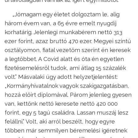
„Jómagam egy életet dolgoztam le, alig
három évem van, a 65 évre emelt nyugdíj
korhatárig. Jelenlegi munkabérem nettó 313
ezer forint, azaz bruttó 470 ezer. Megyei szintű
osztályomon, fiatal vezetőm szerint én keresek
a legtöbbet. A Covid alatt és óta én egyetlen
fizetésemelésről tudok, ami átlag 15 százalék
volt.” Másvalaki úgy adott helyzetjelentést:
„Kormányhivatalnok vagyok szakigazgatásban,
hozzá előírt diplomával. Párom jelenleg gyesen
van, kettőnk nettó keresete nettó 420 000
forint, egy 5 tagú családra. Lassan muszáj lesz
felállni.” Volt, aki arról beszélt, hogy egyre
többen már semmilyen béremelési ígéretnek