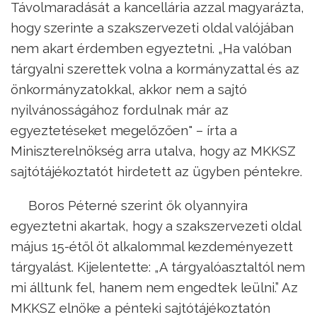
Távolmaradását a kancellária azzal magyarázta,
hogy szerinte a szakszervezeti oldal valójában
nem akart érdemben egyeztetni. „Ha valóban
tárgyalni szerettek volna a kormányzattal és az
önkormányzatokkal, akkor nem a sajtó
nyilvánosságához fordulnak már az
egyeztetéseket megelőzően" – írta a
Miniszterelnökség arra utalva, hogy az MKKSZ
sajtótájékoztatót hirdetett az ügyben péntekre.
Boros Péterné szerint ők olyannyira
egyeztetni akartak, hogy a szakszervezeti oldal
május 15-étől öt alkalommal kezdeményezett
tárgyalást. Kijelentette: „A tárgyalóasztaltól nem
mi álltunk fel, hanem nem engedtek leülni.” Az
MKKSZ elnöke a pénteki sajtótájékoztatón