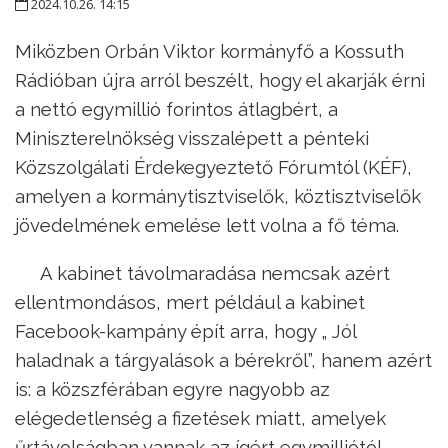
2024.10.26. 14:15
Miközben Orbán Viktor kormányfő a Kossuth
Rádióban újra arról beszélt, hogy el akarják érni
a nettó egymillió forintos átlagbért, a
Miniszterelnökség visszalépett a pénteki
Közszolgálati Érdekegyeztető Fórumtól (KÉF),
amelyen a kormánytisztviselők, köztisztviselők
jövedelmének emelése lett volna a fő téma.
A kabinet távolmaradása nemcsak azért
ellentmondásos, mert például a kabinet
Facebook-kampány épít arra, hogy „ Jól
haladnak a tárgyalások a bérekről”, hanem azért
is: a közszférában egyre nagyobb az
elégedetlenség a fizetések miatt, amelyek
űrtávolságban vannak az ígért egymilliótól.