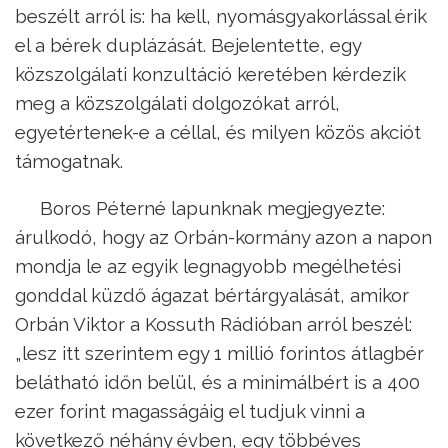
beszélt arról is: ha kell, nyomásgyakorlással érik
el a bérek duplázását. Bejelentette, egy
közszolgálati konzultáció keretében kérdezik
meg a közszolgálati dolgozókat arról,
egyetértenek-e a céllal, és milyen közös akciót
támogatnak.
Boros Péterné lapunknak megjegyezte:
árulkodó, hogy az Orbán-kormány azon a napon
mondja le az egyik legnagyobb megélhetési
gonddal küzdő ágazat bértárgyalását, amikor
Orbán Viktor a Kossuth Rádióban arról beszél:
„lesz itt szerintem egy 1 millió forintos átlagbér
belátható időn belül, és a minimálbért is a 400
ezer forint magasságáig el tudjuk vinni a
következő néhány évben, egy többéves