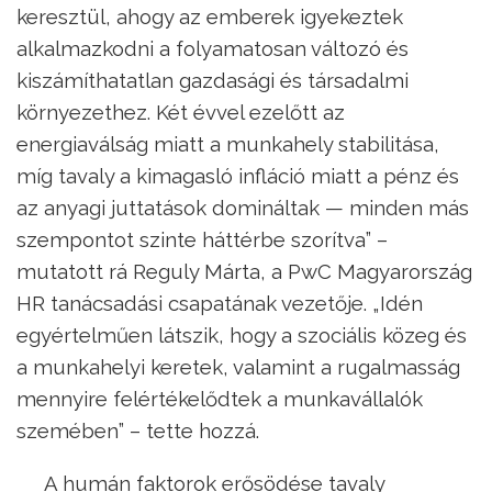
keresztül, ahogy az emberek igyekeztek
alkalmazkodni a folyamatosan változó és
kiszámíthatatlan gazdasági és társadalmi
környezethez. Két évvel ezelőtt az
energiaválság miatt a munkahely stabilitása,
míg tavaly a kimagasló infláció miatt a pénz és
az anyagi juttatások domináltak — minden más
szempontot szinte háttérbe szorítva” –
mutatott rá Reguly Márta, a PwC Magyarország
HR tanácsadási csapatának vezetője. „Idén
egyértelműen látszik, hogy a szociális közeg és
a munkahelyi keretek, valamint a rugalmasság
mennyire felértékelődtek a munkavállalók
szemében” – tette hozzá.
A humán faktorok erősödése tavaly