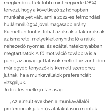
megkérdezettek több mint negyede (28%)
tervezi, hogy a következő 12 hónapban
munkahelyet vált, ami a 2022-es felmondási
hullámnál (19%) jóval magasabb arány.
Kiemelten fontos tehát azoknak a faktoroknak
az ismerete, melyekkel enyhíthető a rájuk
nehezedő nyomás, és ezáltal hatékonyabban
megtarthatók. A fő motiváció továbbra is a
pénz, az anyagi juttatások mellett viszont idén
már egyéb tényezők is kiemelt szerephez
jutnak, ha a munkavállalók preferenciáit
vizsgáljuk.
Jó fizetés mellé jó társaság
„Az elmúlt években a munkavállalói
preferenciák jelentős átalakuláson mentek