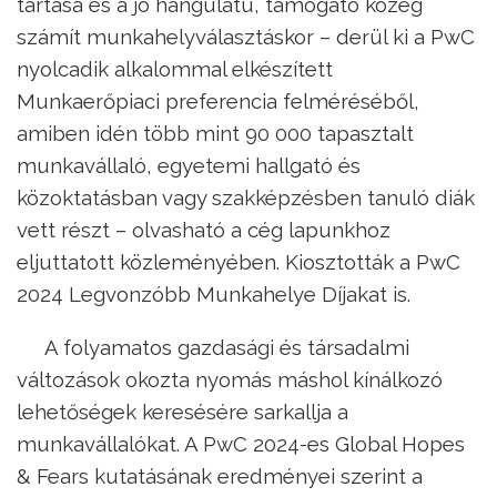
tartása és a jó hangulatú, támogató közeg
számít munkahelyválasztáskor – derül ki a PwC
nyolcadik alkalommal elkészített
Munkaerőpiaci preferencia felméréséből,
amiben idén több mint 90 000 tapasztalt
munkavállaló, egyetemi hallgató és
közoktatásban vagy szakképzésben tanuló diák
vett részt – olvasható a cég lapunkhoz
eljuttatott közleményében. Kiosztották a PwC
2024 Legvonzóbb Munkahelye Díjakat is.
A folyamatos gazdasági és társadalmi
változások okozta nyomás máshol kínálkozó
lehetőségek keresésére sarkallja a
munkavállalókat. A PwC 2024-es Global Hopes
& Fears kutatásának eredményei szerint a