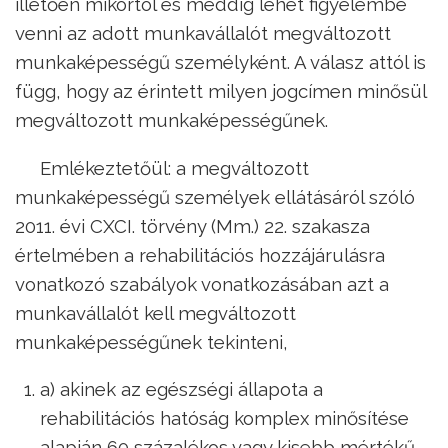
illetően mikortól és meddig lehet figyelembe
venni az adott munkavállalót megváltozott
munkaképességű személyként. A válasz attól is
függ, hogy az érintett milyen jogcímen minősül
megváltozott munkaképességűnek.
Emlékeztetőül: a megváltozott
munkaképességű személyek ellátásáról szóló
2011. évi CXCI. törvény (Mm.) 22. szakasza
értelmében a rehabilitációs hozzájárulásra
vonatkozó szabályok vonatkozásában azt a
munkavállalót kell megváltozott
munkaképességűnek tekinteni,
a) akinek az egészségi állapota a
rehabilitációs hatóság komplex minősítése
alapján 60 százalékos vagy kisebb mértékű,