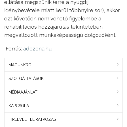
ellátása megszűnik (erre a nyugdíj
igénybevétele miatt kerül többnyire sor), akkor
ezt követően nem vehető figyelembe a
rehabilitációs hozzájárulás tekintetében
megváltozott munkaképességű dolgozóként.
Forrás:
adozona.hu
MAGUNKRÓL
SZOLGÁLTATÁSOK
MÉDIAAJÁNLAT
KAPCSOLAT
HÍRLEVÉL FELIRATKOZÁS