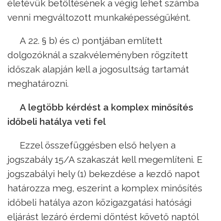
életévük betöltésének a végig lehet számba
venni megváltozott munkaképességűként.
A 22. § b) és c) pontjában említett
dolgozóknál a szakvéleményben rögzített
időszak alapján kell a jogosultság tartamát
meghatározni.
A legtöbb kérdést a komplex minősítés
időbeli hatálya veti fel
Ezzel összefüggésben első helyen a
jogszabály 15/A szakaszát kell megemlíteni. E
jogszabályi hely (1) bekezdése a kezdő napot
határozza meg, eszerint a komplex minősítés
időbeli hatálya azon közigazgatási hatósági
eljárást lezáró érdemi döntést követő naptól