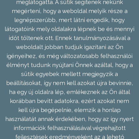
meglátogatta. A sütik segítenek nekünk
megérteni, hogy a weboldal melyik része a
legnépszerűbb, mert látni engedik, hogy
látogatóink mely oldalakra lépnek be és mennyi
időt töltenek ott. Ennek tanulmányozásával a
weboldalt jobban tudjuk igazítani az Ön
igényeihez, és még változatosabb felhasználói
élményt tudunk nyújtani Önnek azáltal, hogy a
sütik egyebek mellett megjegyzik a
beállításokat, így nem kell azokat újra bevinnie,
ha egy új oldalra lép, emlékeznek az Ön által
korábban bevitt adatokra, ezért azokat nem
kell újra begépelnie, elemzik a honlap
használatát annak érdekében, hogy az így nyert
információk felhasználásával végrehajtott
fejlesztések eredményeként az a lehető