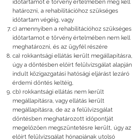
időtartamot e törvény értelmében meg kell
határozni, a rehabilitációhoz szükséges
időtartam végéig, vagy
c) amennyiben a rehabilitációhoz szükséges
időtartamot e törvény értelmében nem kell
meghatározni, és az ügyfél részére
ca) rokkantsági ellátás került megállapításra,
úgy a döntésben előírt felülvizsgálat alapján
indult közigazgatási hatósági eljárást lezáró
érdemi döntés keltéig,
cb) rokkantsági ellátás nem került
megállapításra, vagy ellátás került
megállapításra, de az a felülvizsgálat
döntésben meghatározott időpontját
megelőzően megszüntetésre került, úgy az
előírt felülvizsgálat hónapjának utolsó