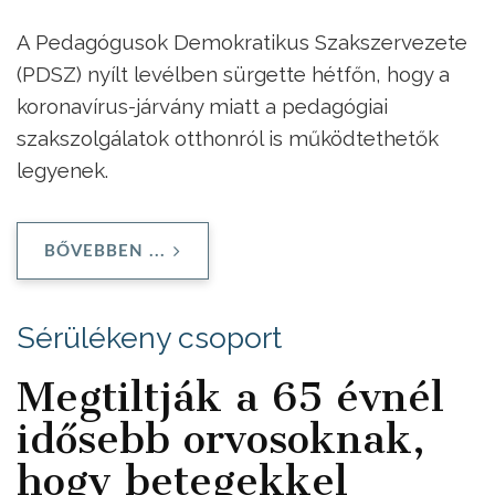
A Pedagógusok Demokratikus Szakszervezete
(PDSZ) nyílt levélben sürgette hétfőn, hogy a
koronavírus-járvány miatt a pedagógiai
szakszolgálatok otthonról is működtethetők
legyenek.
BŐVEBBEN ...
Sérülékeny csoport
Megtiltják a 65 évnél
idősebb orvosoknak,
hogy betegekkel