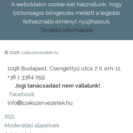
A weboldalon cookie-kat használunk, hogy
biztonságos böngészés mellett a legjobb
felhasználói élményt nyújthassuk.
További információk
© 2026
szakszervezetek.hu
1098 Budapest, Csengettyű utca 7. II. em. 11.
+36 1 3384 059
Jogi tanácsadást nem vállalunk!
Facebook
info
szakszervezetek.hu
RSS
Moderálási alapelvek