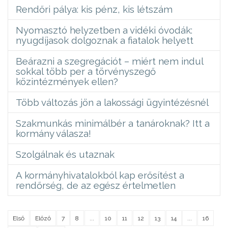
Rendőri pálya: kis pénz, kis létszám
Nyomasztó helyzetben a vidéki óvodák:
nyugdíjasok dolgoznak a fiatalok helyett
Beárazni a szegregációt – miért nem indul
sokkal több per a törvényszegő
közintézmények ellen?
Több változás jön a lakossági ügyintézésnél
Szakmunkás minimálbér a tanároknak? Itt a
kormány válasza!
Szolgálnak és utaznak
A kormányhivatalokból kap erősítést a
rendőrség, de az egész értelmetlen
Első
Előző
7
8
...
10
11
12
13
14
...
16