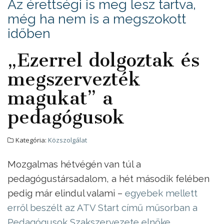
Az érettségi is meg lesz tartva,
még ha nem is a megszokott
időben
„Ezerrel dolgoztak és
megszervezték
magukat” a
pedagógusok
Kategória:
Közszolgálat
Mozgalmas hétvégén van túl a
pedagógustársadalom, a hét második felében
pedig már elindul valami –
egyebek mellett
erről beszélt az ATV Start című műsorban a
Pedagógusok Szakszervezete elnöke
.