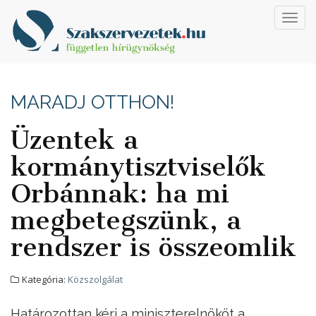
Toggl
navig
MARADJ OTTHON!
Üzentek a
kormánytisztviselők
Orbánnak: ha mi
megbetegszünk, a
rendszer is összeomlik
Kategória:
Közszolgálat
Határozottan kéri a miniszterelnököt a