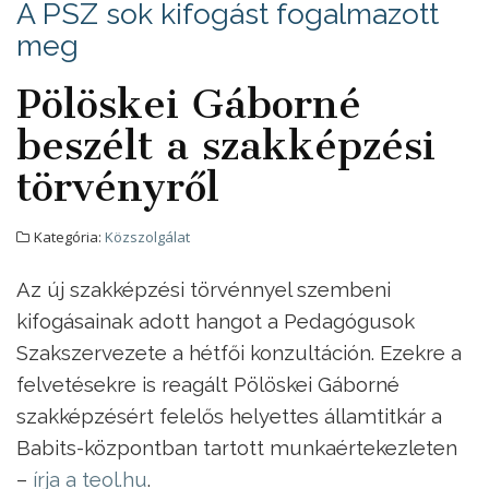
A PSZ sok kifogást fogalmazott
meg
Pölöskei Gáborné
beszélt a szakképzési
törvényről
Kategória:
Közszolgálat
Az új szakképzési törvénnyel szembeni
kifogásainak adott hangot a Pedagógusok
Szakszervezete a hétfői konzultáción. Ezekre a
felvetésekre is reagált Pölöskei Gáborné
szakképzésért felelős helyettes államtitkár a
Babits-központban tartott munkaértekezleten
–
írja a teol.hu
.