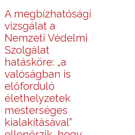
A megbízhatósági
vizsgálat a
Nemzeti Védelmi
Szolgálat
hatásköre: „a
valóságban is
előforduló
élethelyzetek
mesterséges
kialakításával”
ellenőrzik, hogy