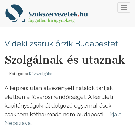
Toggl
navig
Vidéki zsaruk őrzik Budapestet
Szolgálnak és utaznak
Kategória:
Közszolgálat
A képzés után átvezényelt fiatalok tartják
életben a fővárosi rendőrséget. A kerületi
kapitányságoknál dolgozó egyenruhások
csaknem kétharmada nem budapesti –
írja a
Népszava
.