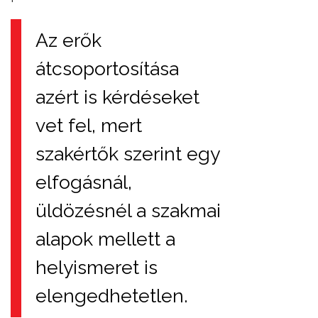
Az erők
átcsoportosítása
azért is kérdéseket
vet fel, mert
szakértők szerint egy
elfogásnál,
üldözésnél a szakmai
alapok mellett a
helyismeret is
elengedhetetlen.