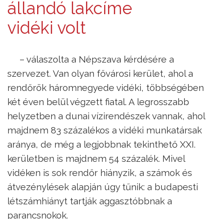
állandó lakcíme
vidéki volt
– válaszolta a Népszava kérdésére a
szervezet. Van olyan fővárosi kerület, ahol a
rendőrök háromnegyede vidéki, többségében
két éven belül végzett fiatal. A legrosszabb
helyzetben a dunai vízirendészek vannak, ahol
majdnem 83 százalékos a vidéki munkatársak
aránya, de még a legjobbnak tekinthető XXI.
kerületben is majdnem 54 százalék. Mivel
vidéken is sok rendőr hiányzik, a számok és
átvezénylések alapján úgy tűnik: a budapesti
létszámhiányt tartják aggasztóbbnak a
parancsnokok.