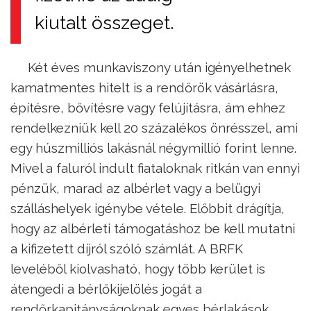
kiutalt összeget.
Két éves munkaviszony után igényelhetnek
kamatmentes hitelt is a rendőrök vásárlásra,
építésre, bővítésre vagy felújításra, ám ehhez
rendelkezniük kell 20 százalékos önrésszel, ami
egy húszmilliós lakásnál négymillió forint lenne.
Mivel a faluról indult fiataloknak ritkán van ennyi
pénzük, marad az albérlet vagy a belügyi
szálláshelyek igénybe vétele. Előbbit drágítja,
hogy az albérleti támogatáshoz be kell mutatni
a kifizetett díjról szóló számlát. A BRFK
leveléből kiolvasható, hogy több kerület is
átengedi a bérlőkijelölés jogát a
rendőrkapitányságoknak egyes bérlakások