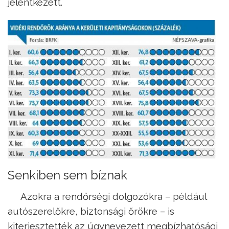
jelentkezett.
Senkiben sem bíznak
Azokra a rendőrségi dolgozókra – például
autószerelőkre, biztonsági őrökre – is
kiterjesztették az úgynevezett megbízhatósági