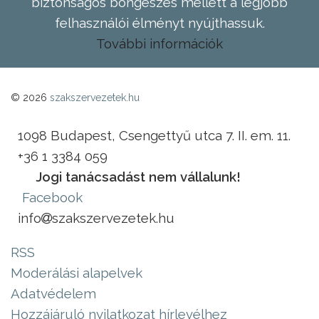
biztonságos böngészés mellett a legjobb
felhasználói élményt nyújthassuk.
További információk
© 2026
szakszervezetek.hu
1098 Budapest, Csengettyű utca 7. II. em. 11.
+36 1 3384 059
Jogi tanácsadást nem vállalunk!
Facebook
info
szakszervezetek.hu
RSS
Moderálási alapelvek
Adatvédelem
Hozzájáruló nyilatkozat hírlevélhez