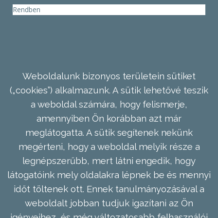
Rendben
Weboldalunk bizonyos területein sütiket
(„cookies”) alkalmazunk. A sütik lehetővé teszik
a weboldal számára, hogy felismerje,
amennyiben Ön korábban azt már
meglátogatta. A sütik segítenek nekünk
megérteni, hogy a weboldal melyik része a
legnépszerűbb, mert látni engedik, hogy
látogatóink mely oldalakra lépnek be és mennyi
időt töltenek ott. Ennek tanulmányozásával a
weboldalt jobban tudjuk igazítani az Ön
igényeihez, és még változatosabb felhasználói