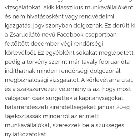
vizsgálatokat, akik klasszikus munkavállalóként
és nem hivatásosként vagy rendvédelmi
igazgatási jogviszonyban dolgoznak. Ez derült ki
a Zsaruellátó nevű Facebook-csoportban
feltöltött december végi rendőrségi
körlevélből. Ez egyébként sokakat meglepetett,
pedig a törvény szerint már tavaly február óta
indíthatnak minden rendőrségi dolgozónál
megbízhatósági vizsgálatot. A körlevél arra utal,
és a szakszervezeti vélemény is az, hogy most
valójában csak sürgették a kapitányságokat,
határrendészeti kirendeltségeket: január 20-ig
tájékoztassák minderről az érintett
munkavállalókat, szerezzék be a szükséges
nyilatkozatokat.