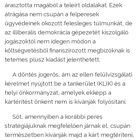
árasztotta magából a teleírt oldalakat. Ezek
átrágása nem csupán a felperesek
ügyvédeinek okozott felesleges túlmunkát, de
az illiberális demokrácia gépezetét kiszolgáló
jogászoktól nem idegen módon a
költségvetésből finanszírozott megbízóknak is
tetemes plusz kiadást jelenthetett.
A döntés jogerős, ám az ellen felülvizsgálati
kérelmet nyújtott be a tankerület (KLIK) és a
helyi önkormányzat, amelyek ekképp a
kártérítést önként nem is kívánják folyósítani.
Sőt, amennyiben a korábbi peres
stratégiájuknak megfelelően járnak el, csupán
természetben kívánják majd a kárt megtéríteni,