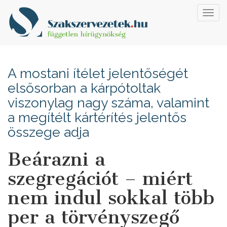
Toggl
navig
A mostani ítélet jelentőségét
elsősorban a kárpótoltak
viszonylag nagy száma, valamint
a megítélt kártérítés jelentős
összege adja
Beárazni a
szegregációt – miért
nem indul sokkal több
per a törvényszegő