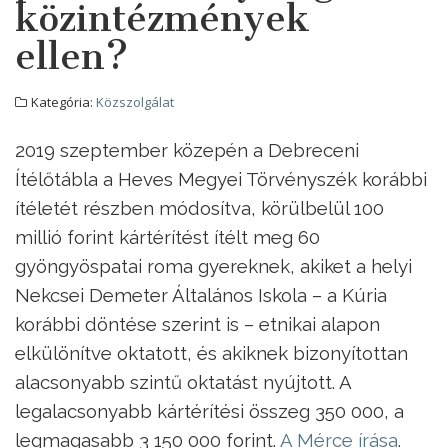
közintézmények
ellen?
Kategória:
Közszolgálat
2019 szeptember közepén a Debreceni
Ítélőtábla a Heves Megyei Törvényszék korábbi
ítéletét részben módosítva, körülbelül 100
millió forint kártérítést ítélt meg 60
gyöngyöspatai roma gyereknek, akiket a helyi
Nekcsei Demeter Általános Iskola – a Kúria
korábbi döntése szerint is – etnikai alapon
elkülönítve oktatott, és akiknek bizonyítottan
alacsonyabb szintű oktatást nyújtott. A
legalacsonyabb kártérítési összeg 350 000, a
legmagasabb 3 150 000 forint.
A Mérce írása
.