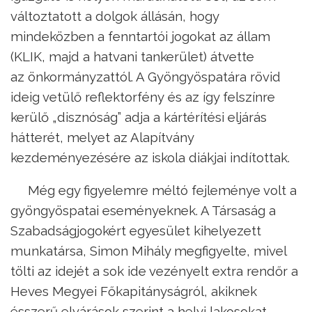
változtatott a dolgok állásán, hogy
mindeközben a fenntartói jogokat az állam
(KLIK, majd a hatvani tankerület) átvette
az önkormányzattól. A Gyöngyöspatára rövid
ideig vetülő reflektorfény és az így felszínre
kerülő „disznóság” adja a kártérítési eljárás
hátterét, melyet az Alapítvány
kezdeményezésére az iskola diákjai indítottak.
Még egy figyelemre méltó fejleménye volt a
gyöngyöspatai eseményeknek. A Társaság a
Szabadságjogokért egyesület kihelyezett
munkatársa, Simon Mihály megfigyelte, mivel
tölti az idejét a sok ide vezényelt extra rendőr a
Heves Megyei Főkapitányságról, akiknek
ésszerű elvárások szerint a helyi lakosokat