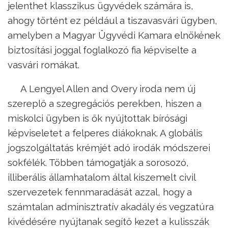
jelenthet klasszikus ügyvédek számára is,
ahogy történt ez például a tiszavasvári ügyben,
amelyben a Magyar Ügyvédi Kamara elnökének
biztosítási joggal foglalkozó fia képviselte a
vasvári romákat.
A Lengyel Allen and Overy iroda nem új
szereplő a szegregációs perekben, hiszen a
miskolci ügyben is ők nyújtottak bírósági
képviseletet a felperes diákoknak. A globális
jogszolgáltatás krémjét adó irodák módszerei
sokfélék. Többen támogatják a sorosozó,
illiberális államhatalom által kiszemelt civil
szervezetek fennmaradását azzal, hogy a
számtalan adminisztratív akadály és vegzatúra
kivédésére nyújtanak segítő kezet a kulisszák