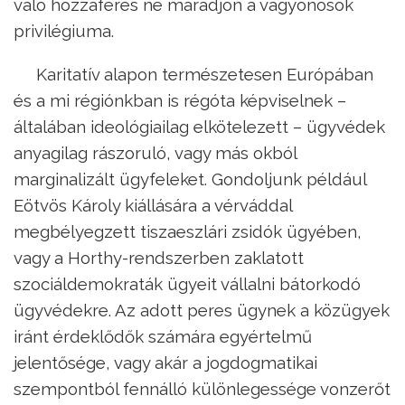
való hozzáférés ne maradjon a vagyonosok
privilégiuma.
Karitatív alapon természetesen Európában
és a mi régiónkban is régóta képviselnek –
általában ideológiailag elkötelezett – ügyvédek
anyagilag rászoruló, vagy más okból
marginalizált ügyfeleket. Gondoljunk például
Eötvös Károly kiállására a vérváddal
megbélyegzett tiszaeszlári zsidók ügyében,
vagy a Horthy-rendszerben zaklatott
szociáldemokraták ügyeit vállalni bátorkodó
ügyvédekre. Az adott peres ügynek a közügyek
iránt érdeklődők számára egyértelmű
jelentősége, vagy akár a jogdogmatikai
szempontból fennálló különlegessége vonzerőt