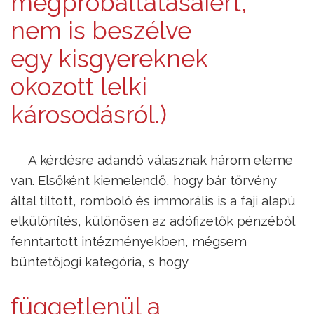
megpróbáltatásaiért,
nem is beszélve
egy kisgyereknek
okozott lelki
károsodásról.)
A kérdésre adandó válasznak három eleme
van. Elsőként kiemelendő, hogy bár törvény
által tiltott, romboló és immorális is a faji alapú
elkülönítés, különösen az adófizetők pénzéből
fenntartott intézményekben, mégsem
büntetőjogi kategória, s hogy
függetlenül a