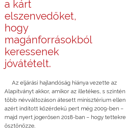
a kárt
elszenvedőket,
hogy
magánforrásokból
keressenek
jóvátételt.
Az eljárási hajlandóság hiánya vezette az
Alapítványt akkor, amikor az illetékes, s szintén
több névváltozáson átesett minisztérium ellen
azért indított közérdekű pert még 2009-ben –
majd nyert jogerősen 2018-ban – hogy tettekre
ösztönözze.