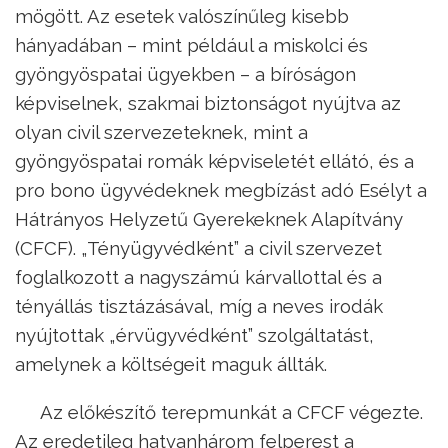
mögött. Az esetek valószínűleg kisebb
hányadában – mint például a miskolci és
gyöngyöspatai ügyekben – a bíróságon
képviselnek, szakmai biztonságot nyújtva az
olyan civil szervezeteknek, mint a
gyöngyöspatai romák képviseletét ellátó, és a
pro bono ügyvédeknek megbízást adó Esélyt a
Hátrányos Helyzetű Gyerekeknek Alapítvány
(CFCF). „Tényügyvédként” a civil szervezet
foglalkozott a nagyszámú kárvallottal és a
tényállás tisztázásával, míg a neves irodák
nyújtottak „érvügyvédként” szolgáltatást,
amelynek a költségeit maguk állták.
Az előkészítő terepmunkát a CFCF végezte.
Az eredetileg hatvanhárom felperest a