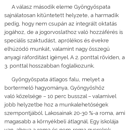
A válasz második eleme Gyöngyöspata
sajnálatosan kitüntetett helyzete, a harmadik
pedig, hogy nem csupán az integrált oktatás
jogához, de a jogorvoslathoz való hozzáférés is
speciális szaktudást, aprólékos és évekre
elhúzódó munkát, valamint nagy összegű
anyagi ráfordítást igényel. A 2. ponttal röviden, a
3. ponttal hosszabban foglalkozunk.
Gyöngyöspata átlagos falu, melyet a
bortermelő hagyománya, Gyöngyöshöz
való közelsége – 10 perc busszal – valamivel
jobb helyzetbe hoz a munkalehetőségek
szempontjából. Lakosainak 20-30 %-a roma, ami
magasabb a környékbeli átlagnál. Egy iskolája
van, ahova a roma és nem-roma gyerekek