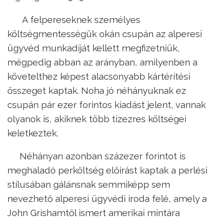
A felpereseknek személyes
költségmentességük okán csupán az alperesi
ügyvéd munkadíját kellett megfizetniük,
mégpedig abban az arányban, amilyenben a
követelthez képest alacsonyabb kártérítési
összeget kaptak. Noha jó néhányuknak ez
csupán pár ezer forintos kiadást jelent, vannak
olyanok is, akiknek több tízezres költségei
keletkeztek.
Néhányan azonban százezer forintot is
meghaladó perköltség előírást kaptak a perlési
stílusában gálánsnak semmiképp sem
nevezhető alperesi ügyvédi iroda felé, amely a
John Grishamtől ismert amerikai mintára