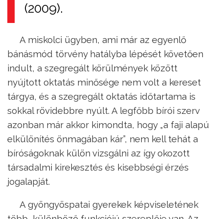
(2009).
A miskolci ügyben, ami már az egyenlő
bánásmód törvény hatályba lépését követően
indult, a szegregált körülmények között
nyújtott oktatás minősége nem volt a kereset
tárgya, és a szegregált oktatás időtartama is
sokkal rövidebbre nyúlt. A legfőbb bírói szerv
azonban már akkor kimondta, hogy „a faji alapú
elkülönítés önmagában kár”, nem kell tehát a
bíróságoknak külön vizsgálni az így okozott
társadalmi kirekesztés és kisebbségi érzés
jogalapját.
A gyöngyöspatai gyerekek képviseletének
több, különböző funkciójú szereplője van. Az