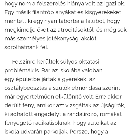
hogy nem a felszerelés hiánya volt az igazi ok.
Egy másik filantróp anyákat és kisgyerekeket
mentett ki egy nyári táborba a faluból, hogy
megkímélje őket az atrocitásoktól, és még sok
más személyes jótékonysági akciót
sorolhatnánk fel.
Felszínre kerültek súlyos oktatási
problémák is. Bár az iskolába valóban
egy épületbe jártak a gyerekek, az
osztálybeosztás a szülők elmondása szerint
már egyértelműen elkülönítő volt. Erre akkor
derült fény, amikor azt vizsgálták az újságírók,
ki adhatott engedélyt a randalírozó, romákat
fenyegető radikálisoknak, hogy autóikat az
iskola udvarán parkolják. Persze, hogy a