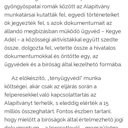
gyöngyöspatai romák között az Alapítvány
munkatársai kutatták fel, egyedi történeteiket
ők jegyezték fel, s azok dokumentumait az
állandó megbízásban működő ügyvéd – Kegye
Adél – a közösségi aktivistákkal együtt szedte
össze, dolgozta fel, vetette össze a hivatalos
dokumentumokkal és öntötte egy, az
ügyvédek és a bíróság által kezelhető formába.
Az előkészítő, „tényügyvédi” munka
költségei, akár csak az eljárás során a
felperesekkel való kapcsolattartás az
Alapítványt terhelik, s eleddig elérték a 15
milliós összeghatárt. Fontos észben tartani,
hogy mielőtt a bíróságok által értelmezhető jogi
dokumentum – a keresetlevél – megszületne,