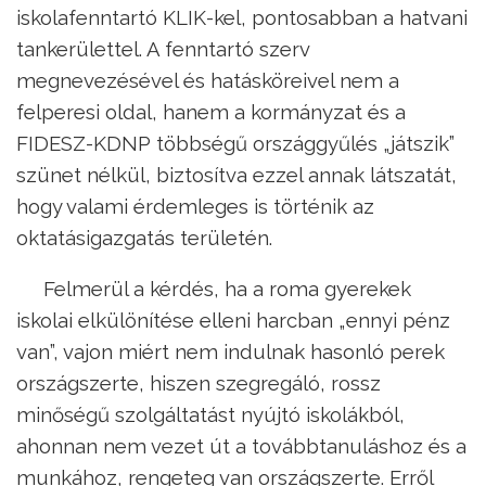
iskolafenntartó KLIK-kel, pontosabban a hatvani
tankerülettel. A fenntartó szerv
megnevezésével és hatásköreivel nem a
felperesi oldal, hanem a kormányzat és a
FIDESZ-KDNP többségű országgyűlés „játszik”
szünet nélkül, biztosítva ezzel annak látszatát,
hogy valami érdemleges is történik az
oktatásigazgatás területén.
Felmerül a kérdés, ha a roma gyerekek
iskolai elkülönítése elleni harcban „ennyi pénz
van”, vajon miért nem indulnak hasonló perek
országszerte, hiszen szegregáló, rossz
minőségű szolgáltatást nyújtó iskolákból,
ahonnan nem vezet út a továbbtanuláshoz és a
munkához, rengeteg van országszerte. Erről