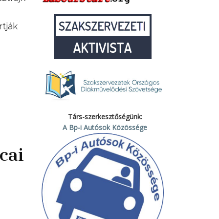
rtják
Társ-szerkesztőségünk:
A Bp-i Autósok Közössége
cai