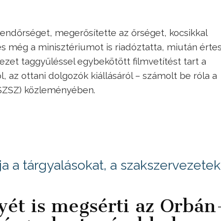
rendőrséget, megerősítette az őrséget, kocsikkal
és még a minisztériumot is riadóztatta, miután érte
ezet taggyűléssel egybekötött filmvetítést tart a
 az ottani dolgozók kiállásáról – számolt be róla a
GSZSZ) közleményében.
ja a tárgyalásokat, a szakszervezetek
nyét is megsérti az Orbán