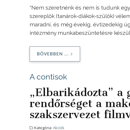
"Nem szeretnénk és nem is tudunk egy o
szereplők (tanárok-diákok-szülők) vé
maradni, és még évekig, évtizedekig úgy
intézmény munkabeszüntetésre készül
BŐVEBBEN ...
A contisok
„Elbarikádozta” a g
rendőrséget a makó
szakszervezet filmv
Kategória:
Akciók