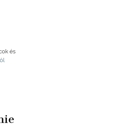
cok és
ől
nie