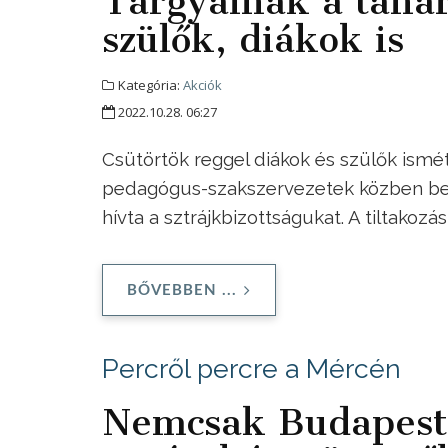
Tárgyalnak a tanár
szülők, diákok is
Kategória:
Akciók
2022.10.28. 06:27
Csütörtök reggel diákok és szülők ismét 
pedagógus-szakszervezetek közben bejel
hívta a sztrájkbizottságukat. A tiltakoz
BŐVEBBEN ...
Percről percre a Mércén
Nemcsak Budapeste