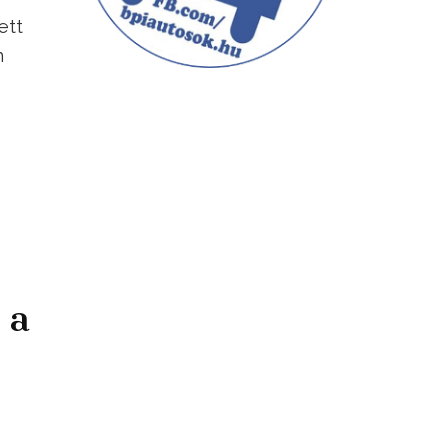
ett
n
 a