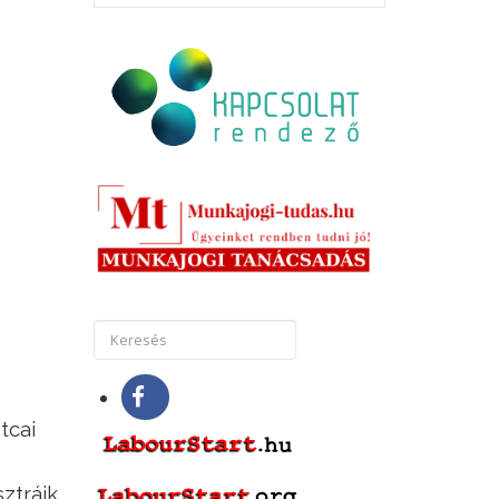
tcai
ztrájk