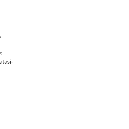
ó
s
atási-