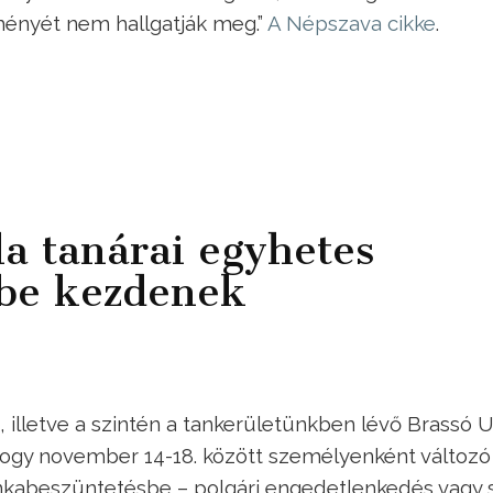
ményét nem hallgatják meg.”
A Népszava cikke
.
la tanárai egyhetes
be kezdenek
 illetve a szintén a tankerületünkben lévő Brassó U
, hogy november 14-18. között személyenként változó
kabeszüntetésbe – polgári engedetlenkedés vagy s