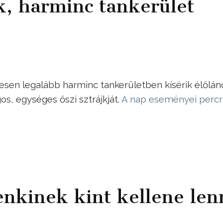
k, harminc tankerület
sen legalább harminc tankerületben kísérik élőlán
s, egységes őszi sztrájkját.
A nap eseményei percr
enkinek kint kellene len