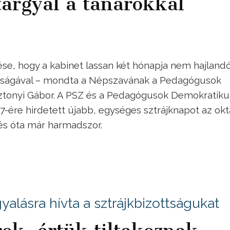
árgyal a tanárokkal
se, hogy a kabinet lassan két hónapja nem hajland
ttságával – mondta a Népszavának a Pedagógusok
ztonyi Gábor. A PSZ és a Pedagógusok Demokratiku
-ére hirdetett újabb, egységes sztrájknapot az okt
és óta már harmadszor.
gyalásra hívta a sztrájkbizottságukat