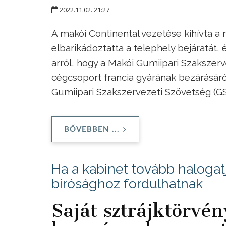
2022.11.02. 21:27
A makói Continental vezetése kihívta a 
elbarikádoztatta a telephely bejáratát, 
arról, hogy a Makói Gumiipari Szakszerv
cégcsoport francia gyárának bezárásáról,
Gumiipari Szakszervezeti Szövetség (
BŐVEBBEN ...
Ha a kabinet tovább halogat
bírósághoz fordulhatnak
Saját sztrájktörvé