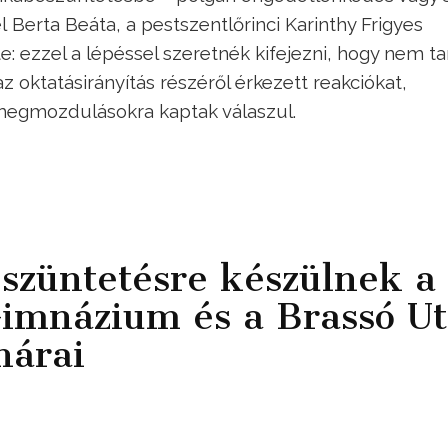
 Berta Beáta, a pestszentlőrinci Karinthy Frigyes
 ezzel a lépéssel szeretnék kifejezni, hogy nem ta
oktatásirányítás részéről érkezett reakciókat,
 megmozdulásokra kaptak válaszul.
züntetésre készülnek a
imnázium és a Brassó Ut
nárai