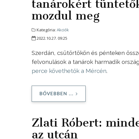
tanárokért tüntető
mozdul meg
Kategória:
Akciók
2022.10.27. 09:25
Szerdán, csütörtökön és pénteken össze
felvonulások a tanárok harmadik országo
perce követhetők a Mércén
.
BŐVEBBEN ...
Zlati Róbert: mind
az utcán