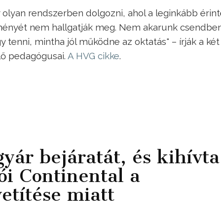
lyan rendszerben dolgozni, ahol a leginkább érint
leményét nem hallgatják meg. Nem akarunk csendbe
 tenni, mintha jól működne az oktatás" – írják a két
ő pedagógusai.
A HVG cikke
.
yár bejáratát, és kihívta
i Continental a
etítése miatt