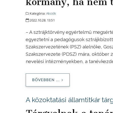
kormány, ha nem t
Kategória:
Akciók
2022.10.28. 13:51
– A sztrájktörvény egyértelmű megsérté
egyeztetni a pedagógusok sztrájkbizo
Szakszervezetének (PSZ) alelnöke, Gos
Szakszervezete (PDSZ) mára, október 27
nevelési intézményekben, a tanévkezd
BŐVEBBEN ...
A közoktatási államtitkár tár