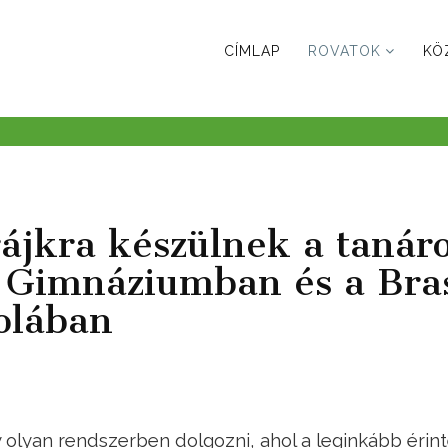
CÍMLAP
ROVATOK
KÖ
trájkra készülnek a tanár
s Gimnáziumban és a Bra
kolában
lyan rendszerben dolgozni, ahol a leginkább érint