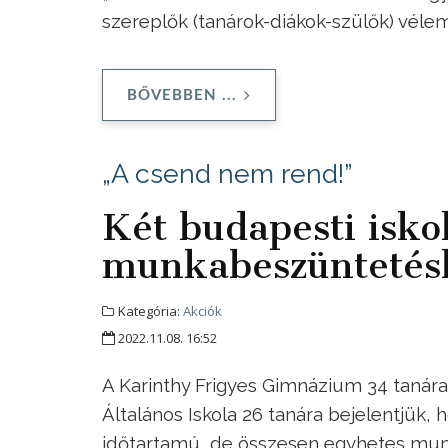
szereplők (tanárok-diákok-szülők) véle
BŐVEBBEN ...
„A csend nem rend!”
Két budapesti isko
munkabeszüntetés
Kategória:
Akciók
2022.11.08. 16:52
A Karinthy Frigyes Gimnázium 34 tanára,
Általános Iskola 26 tanára bejelentjük
időtartamú, de összesen egyhetes mun