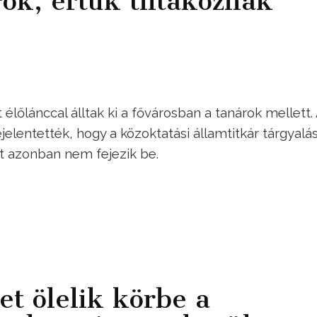
ok, értük tiltakoznak
élőlánccal álltak ki a fővárosban a tanárok mellett.
entették, hogy a közoktatási államtitkár tárgyalá
ást azonban nem fejezik be.
t ölelik körbe a