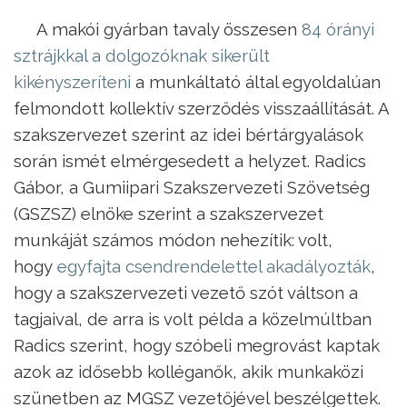
A makói gyárban tavaly összesen
84 órányi
sztrájkkal a dolgozóknak sikerült
kikényszeríteni
a munkáltató által egyoldalúan
felmondott kollektív szerződés visszaállítását. A
szakszervezet szerint az idei bértárgyalások
során ismét elmérgesedett a helyzet. Radics
Gábor, a Gumiipari Szakszervezeti Szövetség
(GSZSZ) elnöke szerint a szakszervezet
munkáját számos módon nehezítik: volt,
hogy
egyfajta csendrendelettel akadályozták
,
hogy a szakszervezeti vezető szót váltson a
tagjaival, de arra is volt példa a közelmúltban
Radics szerint, hogy szóbeli megrovást kaptak
azok az idősebb kolléganők, akik munkaközi
szünetben az MGSZ vezetőjével beszélgettek.