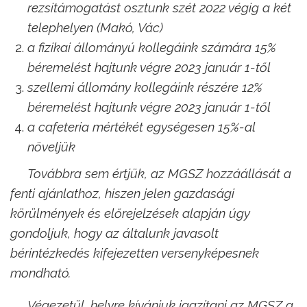
rezsitámogatást osztunk szét 2022 végig a két
telephelyen (Makó, Vác)
a fizikai állományú kollegáink számára 15%
béremelést hajtunk végre 2023 január 1-től
szellemi állomány kollegáink részére 12%
béremelést hajtunk végre 2023 január 1-től
a cafeteria mértékét egységesen 15%-al
növeljük
Továbbra sem értjük, az MGSZ hozzáállását a
fenti ajánlathoz, hiszen jelen gazdasági
körülmények és előrejelzések alapján úgy
gondoljuk, hogy az általunk javasolt
bérintézkedés kifejezetten versenyképesnek
mondható.
Végezetül, helyre kívánjuk igazítani az MGSZ a