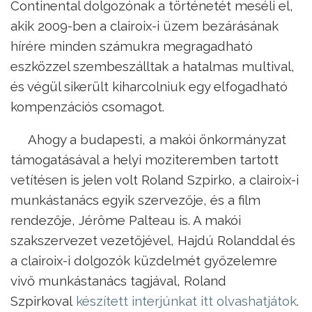
Continental dolgozónak a történetét meséli el,
akik 2009-ben a clairoix-i üzem bezárásának
hírére minden számukra megragadható
eszközzel szembeszálltak a hatalmas multival,
és végül sikerült kiharcolniuk egy elfogadható
kompenzációs csomagot.
Ahogy a budapesti, a makói önkormányzat
támogatásával a helyi moziteremben tartott
vetítésen is jelen volt Roland Szpirko, a clairoix-i
munkástanács egyik szervezője, és a film
rendezője, Jérôme Palteau is. A makói
szakszervezet vezetőjével, Hajdú Rolanddal és
a clairoix-i dolgozók küzdelmét győzelemre
vivő munkástanács tagjával, Roland
Szpirkoval
készített interjúnkat itt olvashatjátok
.