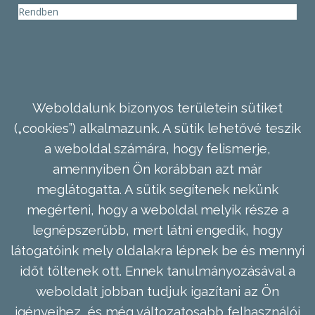
Rendben
Weboldalunk bizonyos területein sütiket
(„cookies”) alkalmazunk. A sütik lehetővé teszik
a weboldal számára, hogy felismerje,
amennyiben Ön korábban azt már
meglátogatta. A sütik segítenek nekünk
megérteni, hogy a weboldal melyik része a
legnépszerűbb, mert látni engedik, hogy
látogatóink mely oldalakra lépnek be és mennyi
időt töltenek ott. Ennek tanulmányozásával a
weboldalt jobban tudjuk igazítani az Ön
igényeihez, és még változatosabb felhasználói