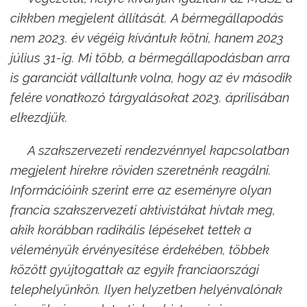
cikkben megjelent állítását. A bérmegállapodás
nem 2023. év végéig kívántuk kötni, hanem 2023
július 31-ig. Mi több, a bérmegállapodásban arra
is garanciát vállaltunk volna, hogy az év második
felére vonatkozó tárgyalásokat 2023. áprilisában
elkezdjük.
A szakszervezeti rendezvénnyel kapcsolatban
megjelent hírekre röviden szeretnénk reagálni.
Információink szerint erre az eseményre olyan
francia szakszervezeti aktivistákat hívtak meg,
akik korábban radikális lépéseket tettek a
véleményük érvényesítése érdekében, többek
között gyújtogattak az egyik franciaországi
telephelyünkön. Ilyen helyzetben helyénvalónak