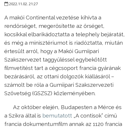
2022.11.02. 21:27
A makói Continental vezetése kihívta a
rendőrséget, megerősítette az őrséget,
kocsikkal elbarikádoztatta a telephely bejáratát,
és még a minisztériumot is riadóztatta, miután
értesült arról, hogy a Makói Gumiipari
Szakszervezet taggyűléssel egybekötött
filmvetítést tart a cégcsoport francia gyárának
bezárásáról, az ottani dolgozók kiállásáról –
számolt be róla a Gumiipari Szakszervezeti
Szövetség (GSZSZ) közleményében.
Az október elején, Budapesten a Mérce és
a Szikra által is
bemutatott
„A contisok” című
francia dokumentumfilm annak az 1120 francia