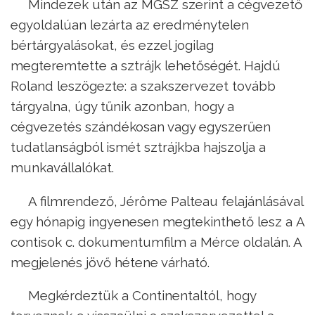
Mindezek után az MGSZ szerint a cégvezető
egyoldalúan lezárta az eredménytelen
bértárgyalásokat, és ezzel jogilag
megteremtette a sztrájk lehetőségét. Hajdú
Roland leszögezte: a szakszervezet tovább
tárgyalna, úgy tűnik azonban, hogy a
cégvezetés szándékosan vagy egyszerűen
tudatlanságból ismét sztrájkba hajszolja a
munkavállalókat.
A filmrendező, Jérôme Palteau felajánlásával
egy hónapig ingyenesen megtekinthető lesz a A
contisok c. dokumentumfilm a Mérce oldalán. A
megjelenés jövő hétene várható.
Megkérdeztük a Continentaltól, hogy