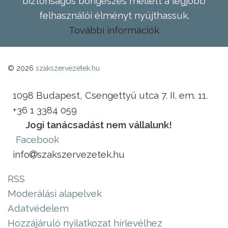
biztonságos böngészés mellett a legjobb
felhasználói élményt nyújthassuk.
További információk
© 2026
szakszervezetek.hu
1098 Budapest, Csengettyű utca 7. II. em. 11.
+36 1 3384 059
Jogi tanácsadást nem vállalunk!
Facebook
info
szakszervezetek.hu
RSS
Moderálási alapelvek
Adatvédelem
Hozzájáruló nyilatkozat hírlevélhez