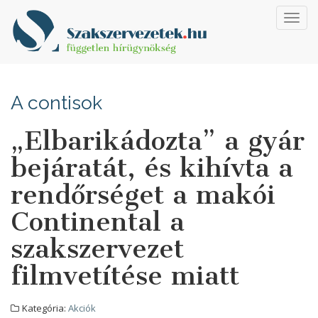
Toggl
navig
A contisok
„Elbarikádozta” a gyár
bejáratát, és kihívta a
rendőrséget a makói
Continental a
szakszervezet
filmvetítése miatt
Kategória:
Akciók