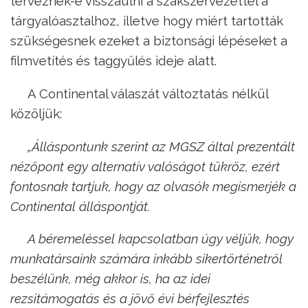
terveznek-e visszaülni a szakszervezettel a
tárgyalóasztalhoz, illetve hogy miért tartották
szükségesnek ezeket a biztonsági lépéseket a
filmvetítés és taggyűlés ideje alatt.
A Continental válaszát változtatás nélkül
közöljük:
„Álláspontunk szerint az MGSZ által prezentált
nézőpont egy alternatív valóságot tükröz, ezért
fontosnak tartjuk, hogy az olvasók megismerjék a
Continental álláspontját.
A béremeléssel kapcsolatban úgy véljük, hogy
munkatársaink számára inkább sikertörténetről
beszélünk, még akkor is, ha az idei
rezsitámogatás és a jövő évi bérfejlesztés