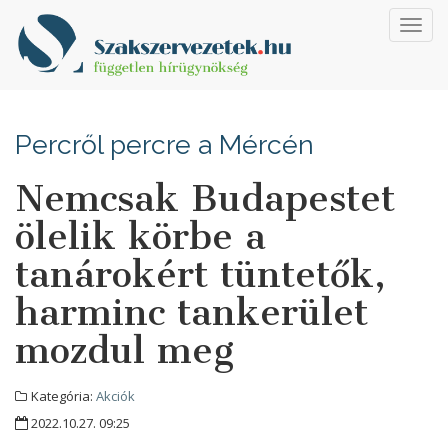
Toggl
navig
Percről percre a Mércén
Nemcsak Budapestet
ölelik körbe a
tanárokért tüntetők,
harminc tankerület
mozdul meg
Kategória:
Akciók
2022.10.27. 09:25