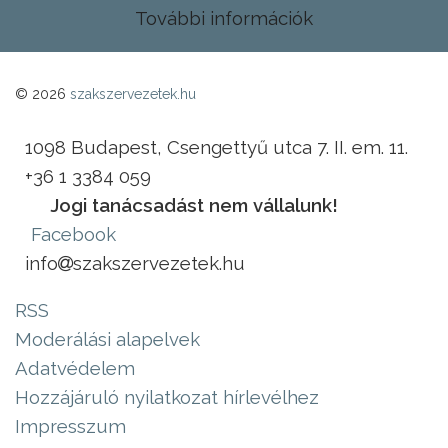
További információk
© 2026
szakszervezetek.hu
1098 Budapest, Csengettyű utca 7. II. em. 11.
+36 1 3384 059
Jogi tanácsadást nem vállalunk!
Facebook
info
szakszervezetek.hu
RSS
Moderálási alapelvek
Adatvédelem
Hozzájáruló nyilatkozat hírlevélhez
Impresszum