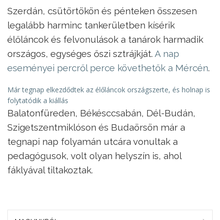
Szerdán, csütörtökön és pénteken összesen
legalább harminc tankerületben kísérik
élőláncok és felvonulások a tanárok harmadik
országos, egységes őszi sztrájkját.
A nap
eseményei percről perce követhetők a Mércén
.
Már tegnap elkezdődtek az élőláncok országszerte, és holnap is
folytatódik a kiállás
Balatonfüreden, Békésccsabán, Dél-Budán,
Szigetszentmiklóson és Budaörsön már a
tegnapi nap folyamán utcára vonultak a
pedagógusok, volt olyan helyszín is, ahol
fáklyával tiltakoztak.