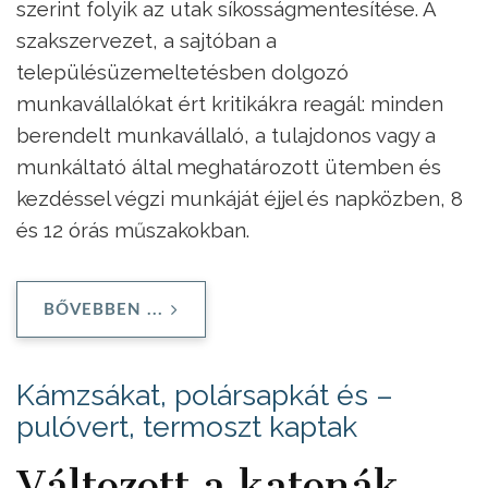
szerint folyik az utak síkosságmentesítése. A
szakszervezet, a sajtóban a
településüzemeltetésben dolgozó
munkavállalókat ért kritikákra reagál: minden
berendelt munkavállaló, a tulajdonos vagy a
munkáltató által meghatározott ütemben és
kezdéssel végzi munkáját éjjel és napközben, 8
és 12 órás műszakokban.
BŐVEBBEN ...
Kámzsákat, polársapkát és –
pulóvert, termoszt kaptak
Változott a katonák