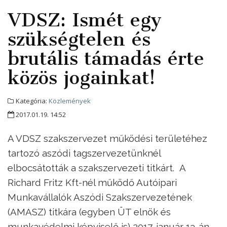
VDSZ: Ismét egy
szükségtelen és
brutális támadás érte
közös jogainkat!
Kategória:
Közlemények
2017.01.19. 14:52
A VDSZ szakszervezet működési területéhez
tartozó aszódi tagszervezetünknél
elbocsátották a szakszervezeti titkárt. A
Richard Fritz Kft-nél működő Autóipari
Munkavállalók Aszódi Szakszervezetének
(AMASZ) titkára (egyben ÜT elnök és
munkavédelmi képviselő is) 2017. január 13-án,