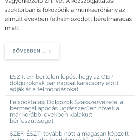
Vagyonkezelő Zrt.-vel.
A közszolgáltatási
szektorban is fokozódik a munkaerőhiány az
elmúlt években felhalmozódott bérelmaradás
miatt
BŐVEBBEN ...
ÉSZT: embertelen lépés, hogy az OEP
dolgozóknak pár nappal karácsony előtt
adják át a felmondásokat
Felsőoktatási Dolgozók Szakszervezete: a
bérmegállapodás ugrásszerűen növeli a
már korábbi években kialakult
bérfeszültséget
SZEF, ÉSZT: tovább nőtt a magasan képzett
és hosszú idő óta dolgozó közszférában