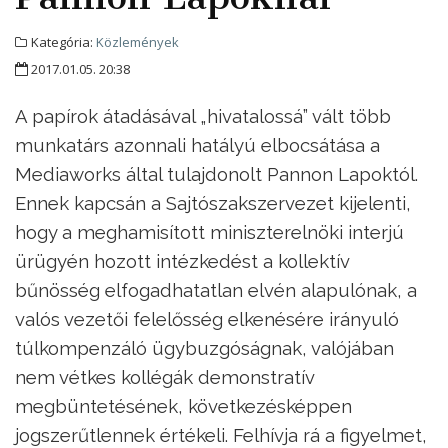
Kategória:
Közlemények
2017.01.05. 20:38
A papírok átadásával „hivatalossá” vált több
munkatárs azonnali hatályú elbocsátása a
Mediaworks által tulajdonolt Pannon Lapoktól.
Ennek kapcsán a Sajtószakszervezet kijelenti,
hogy a meghamisított miniszterelnöki interjú
ürügyén hozott intézkedést a kollektív
bűnösség elfogadhatatlan elvén alapulónak, a
valós vezetői felelősség elkenésére irányuló
túlkompenzáló ügybuzgóságnak, valójában
nem vétkes kollégák demonstratív
megbüntetésének, következésképpen
jogszerűtlennek értékeli. Felhívja rá a figyelmet,