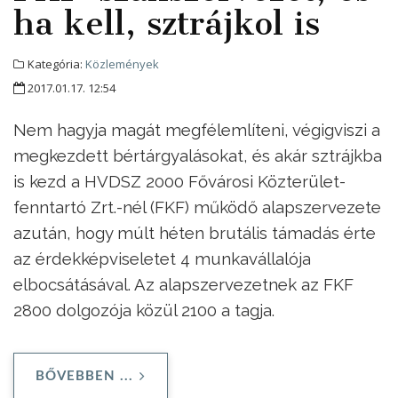
ha kell, sztrájkol is
Kategória:
Közlemények
2017.01.17. 12:54
Nem hagyja magát megfélemlíteni, végigviszi a
megkezdett bértárgyalásokat, és akár sztrájkba
is kezd a HVDSZ 2000 Fővárosi Közterület-
fenntartó Zrt.-nél (FKF) működő alapszervezete
azután, hogy múlt héten brutális támadás érte
az érdekképviseletet 4 munkavállalója
elbocsátásával. Az alapszervezetnek az FKF
2800 dolgozója közül 2100 a tagja.
BŐVEBBEN ...