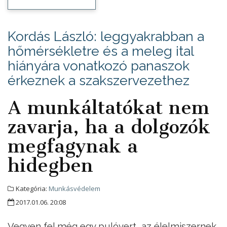
Kordás László: leggyakrabban a
hőmérsékletre és a meleg ital
hiányára vonatkozó panaszok
érkeznek a szakszervezethez
A munkáltatókat nem
zavarja, ha a dolgozók
megfagynak a
hidegben
Kategória:
Munkásvédelem
2017.01.06. 20:08
Vegyen fel még egy pulóvert, az élelmiszernek