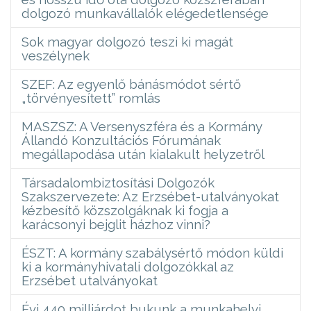
dolgozó munkavállalók elégedetlensége
Sok magyar dolgozó teszi ki magát
veszélynek
SZEF: Az egyenlő bánásmódot sértő
„törvényesített” romlás
MASZSZ: A Versenyszféra és a Kormány
Állandó Konzultációs Fórumának
megállapodása után kialakult helyzetről
Társadalombiztosítási Dolgozók
Szakszervezete: Az Erzsébet-utalványokat
kézbesítő közszolgáknak ki fogja a
karácsonyi bejglit házhoz vinni?
ÉSZT: A kormány szabálysértő módon küldi
ki a kormányhivatali dolgozókkal az
Erzsébet utalványokat
Évi 440 milliárdot bukunk a munkahelyi