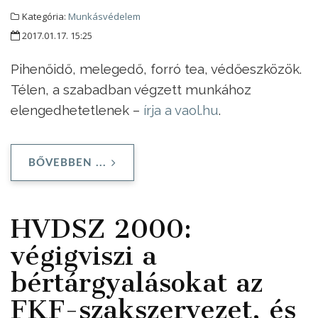
Kategória:
Munkásvédelem
2017.01.17. 15:25
Pihenőidő, melegedő, forró tea, védőeszközök.
Télen, a szabadban végzett munkához
elengedhetetlenek –
írja a vaol.hu
.
BŐVEBBEN ...
HVDSZ 2000:
végigviszi a
bértárgyalásokat az
FKF-szakszervezet, és