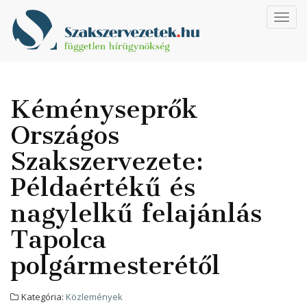
Toggl
navig
Kéményseprők
Országos
Szakszervezete:
Példaértékű és
nagylelkű felajánlás
Tapolca
polgármesterétől
Kategória:
Közlemények