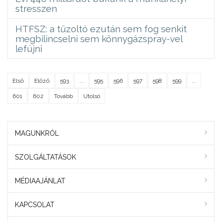
stresszen
HTFSZ: a tűzoltó ezután sem fog senkit
megbilincselni sem könnygázspray-vel
lefújni
Első
Előző
593
...
595
596
597
598
599
...
601
602
Tovább
Utolsó
MAGUNKRÓL
SZOLGÁLTATÁSOK
MÉDIAAJÁNLAT
KAPCSOLAT