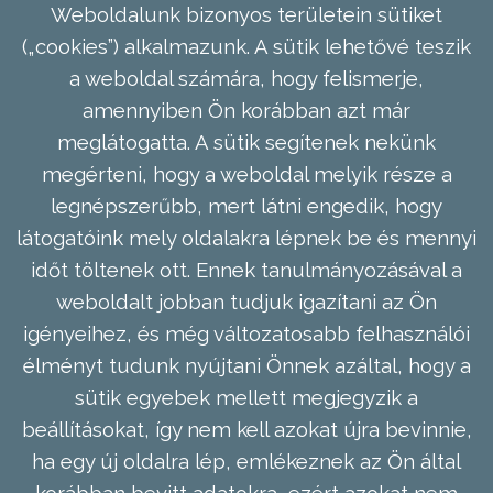
Weboldalunk bizonyos területein sütiket
(„cookies”) alkalmazunk. A sütik lehetővé teszik
a weboldal számára, hogy felismerje,
amennyiben Ön korábban azt már
meglátogatta. A sütik segítenek nekünk
megérteni, hogy a weboldal melyik része a
legnépszerűbb, mert látni engedik, hogy
látogatóink mely oldalakra lépnek be és mennyi
időt töltenek ott. Ennek tanulmányozásával a
weboldalt jobban tudjuk igazítani az Ön
igényeihez, és még változatosabb felhasználói
élményt tudunk nyújtani Önnek azáltal, hogy a
sütik egyebek mellett megjegyzik a
beállításokat, így nem kell azokat újra bevinnie,
ha egy új oldalra lép, emlékeznek az Ön által
korábban bevitt adatokra, ezért azokat nem