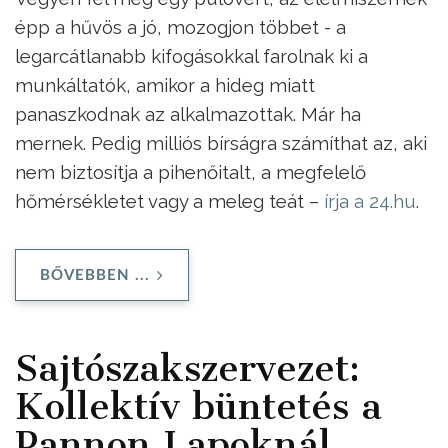
épp a hűvös a jó, mozogjon többet - a
legarcátlanabb kifogásokkal farolnak ki a
munkáltatók, amikor a hideg miatt
panaszkodnak az alkalmazottak. Már ha
mernek. Pedig milliós bírságra számíthat az, aki
nem biztosítja a pihenőitalt, a megfelelő
hőmérsékletet vagy a meleg teát –
írja a 24.hu
.
BŐVEBBEN ...
Sajtószakszervezet:
Kollektív büntetés a
Pannon Lapoknál