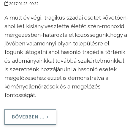
2017.01.23. 09:32
A múlt év végi, tragikus szadai esetet követően-
ahol két kislány vesztette életét szén-monoxid
mérgezésben-határozta el közösségünk,hogy a
jövőben valamennyi olyan településre el
fogunk látogatni ahol hasonló tragédia történik
és adományainkkal továbbá szakértelmünkkel
is szeretnénk hozzájárulni a hasonló esetek
megelőzéséhez ezzel is demonstrálva a
kéményellenőrzések és a megelőzés
fontosságát.
BŐVEBBEN ...